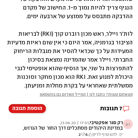
הנגיף צריך להיות נמוך מ-1. החישוב של מקדם 
ההדבקה מתבסס על ממוצע של ארבעה ימים.
לות'ר ויילר, ראש מכון רוברט קוך (RKI) לבריאות 
הציבור בגרמניה, אמר היום כי אין שום ראיות מדעיות 
המעידות על כך שכדאי להסיר את מגבלות הריחוק 
החברתי. ויילר אמר שהמדינה נמצאת בסיכון 
להתפרצות גל שני, אך הוסיף שהוא אופטימי לגבי 
היכולת למנוע זאת. RKI הוא מכון מחקר וסוכנות 
ממשלתית שאחראי על בקרת מחלות ומניעתן.
מצאתם טעות? כתבו לנו | המייל האדום גם בווטסאפ
7
תגובות
הוספת תגובה
רק סגר אפקטיבי.
17:01 | 23.06.20
רס
במדינת היהודים מסתכלים דרך החור של הגרוש,
לכן פה זה לא יצליח
להצטרף לדיון
6
2