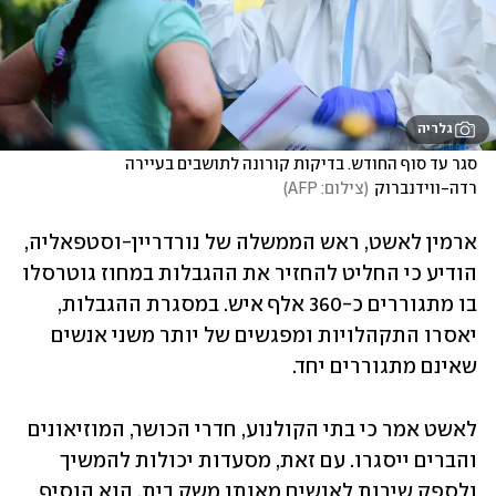
גלריה
סגר עד סוף החודש. בדיקות קורונה לתושבים בעיירה 
רדה-ווידנברוק
(
צילום: AFP
)
ארמין לאשט, ראש הממשלה של נורדריין-וסטפאליה, 
הודיע כי החליט להחזיר את ההגבלות במחוז גוטרסלו 
בו מתגוררים כ-360 אלף איש. במסגרת ההגבלות, 
יאסרו התקהלויות ומפגשים של יותר משני אנשים 
שאינם מתגוררים יחד. 
לאשט אמר כי בתי הקולנוע, חדרי הכושר, המוזיאונים 
והברים ייסגרו. עם זאת, מסעדות יכולות להמשיך 
ולספק שירות לאנשים מאותו משק בית. הוא הוסיף 