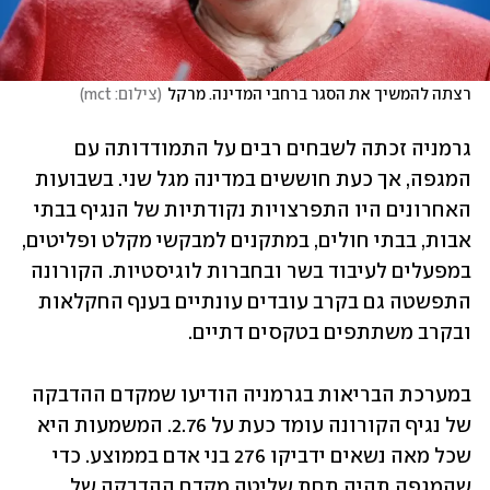
רצתה להמשיך את הסגר ברחבי המדינה. מרקל
(
צילום: mct
)
גרמניה זכתה לשבחים רבים על התמודדותה עם 
המגפה, אך כעת חוששים במדינה מגל שני. בשבועות 
האחרונים היו התפרצויות נקודתיות של הנגיף בבתי 
אבות, בבתי חולים, במתקנים למבקשי מקלט ופליטים, 
במפעלים לעיבוד בשר ובחברות לוגיסטיות. הקורונה 
התפשטה גם בקרב עובדים עונתיים בענף החקלאות 
ובקרב משתתפים בטקסים דתיים.
במערכת הבריאות בגרמניה הודיעו שמקדם ההדבקה 
של נגיף הקורונה עומד כעת על 2.76. המשמעות היא 
שכל מאה נשאים ידביקו 276 בני אדם בממוצע. כדי 
שהמגפה תהיה תחת שליטה מקדם ההדבקה של 