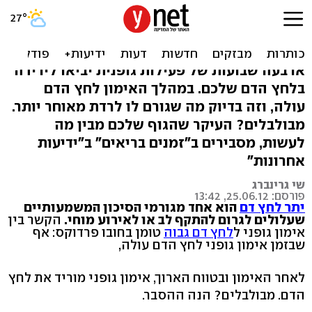
בזכות הכושר: כך תפחיתו
לחץ דם תוך 4 שבועות
ארבעה שבועות של פעילות גופנית יביאו לירידה
בלחץ הדם שלכם. במהלך האימון לחץ הדם
עולה, וזה בדיוק מה שגורם לו לרדת מאוחר יותר.
מבולבלים? העיקר שהגוף שלכם מבין מה
לעשות, מסבירים ב"זמנים בריאים" ב"ידיעות
אחרונות"
שי גרינברג
פורסם: 25.06.12, 13:42
יתר לחץ דם
הוא אחד מגורמי הסיכון המשמעותיים
שעלולים לגרום להתקף לב או לאירוע מוחי.
הקשר בין
אימון גופני ל
לחץ דם גבוה
טומן בחובו פרדוקס: אף
שבזמן אימון גופני לחץ הדם עולה,
לאחר האימון ובטווח הארוך, אימון גופני מוריד את לחץ
הדם. מבולבלים? הנה ההסבר.