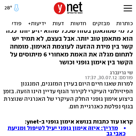
הזעה מוגברת שורפת יותר
קלוריות? 6 מיתוסים
כל מי שמתאמן בטוח שככל שהוא יזיע יותר ככה
הוא מתאמן טוב יותר. אבל בעצם, לא תמיד יש
קשר בין מידת ההזעה לעוצמת האימון. מומחה
לתחום מגלה את האמת מאחורי 6 מיתוסים על
הקשר בין אימון גופני וכושר
שי גרינברג
פורסם: 30.07.12, 17:37
למרות שאנו חיים היום בעידן המזגנים, המנגנון
הפיזיולוגי העיקרי לקירור הגוף עדיין הינו הזעה. בזמן
ביצוע אימון גופני החלק העיקרי של האנרגיה שנוצרת
בגוף נפלטת כאנרגיית חום.
קראו עוד כתבות בנושא אימון גופני ב-ynet:
מדריך: איזה אימון גופני יעיל לטיפול ומניעת
כאבי גב