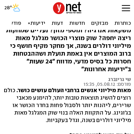
מחקר: רוב המוצרים לשיפור
הכושר - לא יעילים
משקאות אנרגיה? תוספי מזון? נעליים שמחקות
ריצה יחפה? שוק מוצרי הכושר מגלגל מאות
מיליוני דולרים בשנה, אך מחקר מקיף חושף כי
ברוב המוצרים אין באמת תועלת ושההבטחות
חסרות כל בסיס מדעי, מדווח "24 שעות"
ב"ידיעות אחרונות"
שי גרינברג
פורסם: 05.08.12, 15:35
מאות מיליוני אנשים ברחבי העולם עושים כושר.
כולם
רוצים להשיג תוצאות טובות יותר, להימנע מכאבי
שרירים, ליהנות יותר ולסבול פחות בחדר הכושר או
בג'וגינג. על התקוות האלה בנוי שוק המגלגל מאות
מיליוני דולרים בשנה, וגדל בעקביות.