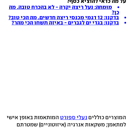
על מה כדאי להוציא כסף?
מומחה: נעל ריצה יקרה - לא בהכרח טובה. מה
כן?
בדקנו: 12 דגמי מכנסי ריצה חדשים. מה הכי טוב?
בדקנו: בגדי ים לגברים - באיזה תשחו הכי מהר?
המוצרים כוללים
נעלי ספורט
המותאמות באופן אישי
למתאמן; משקאות אנרגיה (איזוטוניים) שמטרתם