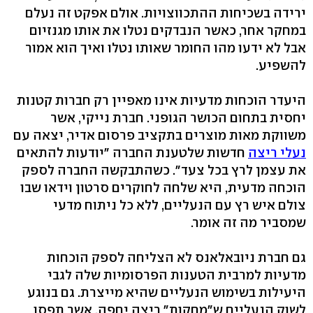
ירידה בשכיחות ההתכווצויות. אולם אפקט זה נעלם
במחקר אחר, כאשר הנבדקים נטלו את אותו מגנזיום
אבל לא ידעו מהו החומר שאותו נטלו ואיך הוא אמור
להשפיע.
היעדר הוכחות מדעיות אינו מאפיין רק חברות קטנות
יחסית בתחום הכושר הגופני. חברת נייקי, אשר
משווקת מאות מוצרים בתקציב פרסום אדיר, יצאה עם
נעלי ריצה
חדשות שלטענת החברה "יודעות להתאים
את עצמן לרץ בכל צעד‭."‬ כשהתבקשה החברה לספק
הוכחה מדעית, היא שלחה לחוקרים סרטון וידאו שבו
צולם איש רץ עם הנעליים, ללא כל ניתוח מדעי
שמסביר מה זה אומר.
גם חברת ניובאלאנס לא הצליחה לספק הוכחות
מדעיות למרבית הטענות הפרסומיות שלה לגבי
היעילות בשימוש הנעליים שהיא מייצרת. גם בנוגע
לשוק הנעליים ש"מחקות" ריצה יחפה, אשר תפסו