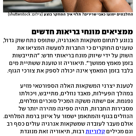
החלבונים ימנעו כאבי שרירים? תלוי איך המחקר בוצע
(צילום: shutterstock)
ממציאים מונחי בריאות חדשים
בנוגע לתחום משקאות האנרגיה, שתופס נתח שוק גדול,
טוענים החוקרים כי החברות למעשה המציאו את
השוק על ידי שיווק מונח בריאותי חדש: "התייבשות
בזמן מאמץ ממושך‭."‬ תיאוריה זו טוענת ששתיית מים
בלבד בזמן המאמץ אינה יכולה לספק את צורכי הגוף.
לטענת יצרני המשקאות האלה הספורטאי מזיע
במהלך הפעילות, מאבד נוזלים, מתייבש, ויכולתו
נפגמת. אם ישתה משקה המכיל סוכרים ומלחים,
מסבירות החברות, תהיה ספיגה מהירה יותר של
הנוזלים בגוף והמתאמן ישמור על איזון ברמת המלחים.
אולם מעבר לעובדה שמשקאות אנרגיה עולים כסף רב
וגם מכילים
קלוריות
רבות, תיאוריה זאת מנוגדת