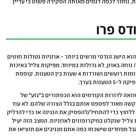
 באוקטובר. עם זאת, נחזור לכמה דגמים מאותה הסקירה פשוט כי עדיין 
 מבית אפל הוא הישג הנדסי מרשים ביותר - אוזניות נטולות חוטים 
עם ביטול רעשים אקטיבי שיושבות בצורה נוחה באוזן, לא גדולות במיוחד, מפיקות צליל באיכות 
גבוהה-יחסית, מאפשרות שיחות גם במקומות רועשים ושורדות 4 שעות בין הטענות. קופסת 
ות בערך. 
אחד השיפורים המשמעותיים ביותר בהשוואה לדורות הקודמים הוא הכפתורים ב"גזע" של 
האוזנייה. מדובר אמנם בכפתורי מגע, אך קשה מאוד לפספס אותם בגלל הצורה שלהם. לא עוד 
נקישות על אוזניות - הפעם אפשר פשוט ללחוץ כדי להתחיל/להפסיק את הנגינה או כדי להדליק 
ולכבות את המצב שבו האוזניות מעבירות צליל שנקלט במיקרופונים לאוזניות. המצב הזה יעיל 
כשאתם רוצים לשמוע מה אומרים לכם, אבל מפחדים שישכחו כמה אתם מגניבים אם תוציאו את 