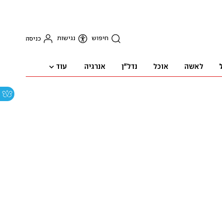
חיפוש
נגישות
כניסה
עוד
לאשה
אוכל
נדל"ן
אנרגיה