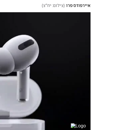
איירפודס פרו
(
צילום: יח"צ
)