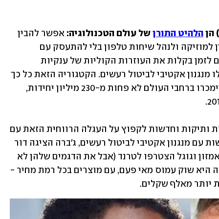
הלהיט התורן
 של עולם הטכנולוגיה: 
אפשר להבין 
למה. זה די נחמד להסתובב בעולם, להאזין למוזיקה ולנהל שיחות טלפון בלי להתעסק עם 
חיבורים וחוטים. חלק מהדגמים מאפשרים לזמן בקלות את העוזרות הקוליות של ענקיות 
הטכנולוגיה, ודגמים בודדים מציעים אפילו מנגנון אקטיבי לביטול רעשים. הקטגוריה הזאת כל כך 
מצליחה, שאנליסטים מעריכים כי השנה יימכרו ברחבי העולם לא פחות מ-230 מיליון יחידות, 
בתקופה האחרונה מנסות לא מעט יצרניות ותיקות וחדשות לקפוץ על העגלה הרווחית הזאת עם 
דגמים חדשים - אפל השיקה אוזניות חדשות עם מנגנון אקטיבי לביטול רעשים, ג'ברה הציגה דור 
חדש לאוזניות שלה ואפילו מיקרוסופט, אמזון וגוגל הצטרפו לטרנד (אבל את הדגמים שלהן לא 
תמצאו בישראל, לפחות בינתיים). התוצאה היא שוק עמוס מאי פעם, עם מוצרים בכל רמת מחיר - 
 יותר מאלף שקלים.