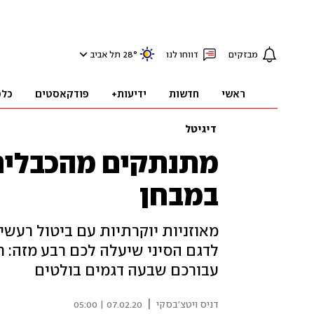
מבזקים
דווחו לנו
°
28
תל אביב
ראשי
חדשות
ידיעות+
פודקאסטים
כלכ
דיגיטל
מתנתקים מהכבלים:
במבחן
מאוזניות יוקרתיות עם ביטול רעשי
עבורכם שבעה דגמים בולטים
|
דניס ויטצ'בסקי
07.02.20 | 05:00