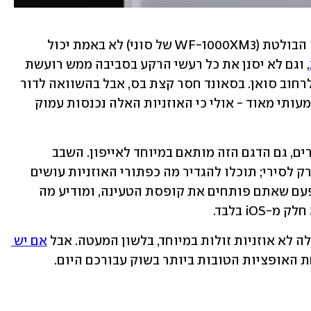
ביטול הרעשים, כמו במקרה של המתחרה הבולטת (WF-1000XM3 של סוני) לא באמת יכול 
, וגם לא יסנן את כל רעשי הרקע בסביבה ממש רועשת 
כמו מטוס, אבל הוא בהחלט מספיק טוב לרחוב סואן. בסאונד חסר קצת בס, אבל בהשוואה לדור 
הקודם של האיירפודס יש כאן שיפור משמעותי מאוד - אולי כי האוזניות האלה נכנסות עמוק 
כן חייבים לומר שכמו דגמי איירפודס אחרים, גם הדגם הזה מותאם במיוחד לאייפון. השבב 
שמאפשר לקרוא לעוזרת קולית, מותאם רק לסירי; תוכלו להגדיר מה כפתורי האוזניות עושים 
רק דרך iOS; והמסך היעיל שמופיע בכל פעם שאתם פותחים את קופסת הטעינה, ומודיע מה 
i בלבד. 
לה לא אוזניות זולות במיוחד, בלשון המעטה. אבל 
אם יש 