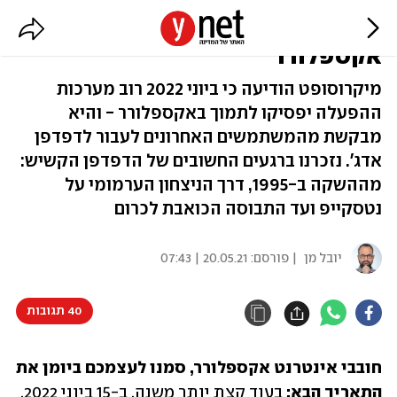
נוח בשלום על משכבך, אינטרנט
אקספלורר
מיקרוסופט הודיעה כי ביוני 2022 רוב מערכות
ההפעלה יפסיקו לתמוך באקספלורר - והיא
מבקשת מהמשתמשים האחרונים לעבור לדפדפן
אדג'. נזכרנו ברגעים החשובים של הדפדפן הקשיש:
מההשקה ב-1995, דרך הניצחון הערמומי על
נטסקייפ ועד התבוסה הכואבת לכרום
יובל מן
| פורסם:
20.05.21 | 07:43
40 תגובות
חובבי אינטרנט אקספלורר, סמנו לעצמכם ביומן את 
התאריך הבא: 
בעוד קצת יותר משנה, ב-15 ביוני 2022, 