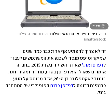
גלריה
היו לנו ימים יפים. אינטרנט אקספלורר
(
עיבוד תמונה. צילום: 
)
shutterstock
זה לא צריך להפתיע אף אחד: כבר כמה שנים 
שמיקרוסופט מנסה לשכנע את המשתמשים לעבור 
ל
דפדפן אדג'
 שאותו השיקה בשנת 2015. בחברה 
אומרים שאדג' הוא דפדפן בטוח, מודרני ומהיר יותר. 
בניגוד לאקספלורר בן ה-26, אדג' מבוסס על מנוע 
כרומיום בדומה ל
דפדפן כרום
 הפופולרי של המתחרה 
גוגל.