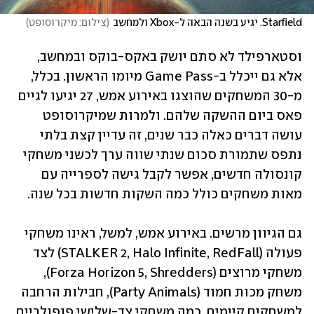
Starfield. יגיע בשנה הבאה ל-Xbox ולמחשב
(
צילום: מיקרוסופט
)
וסטארפילד לא סתם יושק באקס-בוקס ובמחשב, 
אלא גם ייכלל ב-Game Pass מיומו הראשון. בכלל, 
מ-30 המשחקים שהוצגו באירוע אמש, 27 יגיעו לגיים 
פאס ביום ההשקה שלהם. ולמרות שמיקרוסופט 
עושה דברים כאלה כבר שנים, זה עדיין קצת בלתי 
נתפס שתמורת סכום שנתי שווה ערך לכשני משחקי 
קונסולה חדשים, אפשר לקבל גישה לספרייה עם 
גם הגיוון מרשים. באירוע אמש, למשל, ראינו משחקי 
פעולה (STALKER 2, Halo Infinite, RedFall) לצד 
משחקי מרוצים (Forza Horizon 5, Shredders), 
משחק מכות חמוד (Party Animals), חבילות הרחבה 
למשחקים קיימים, כמה משחקי צד-שלישי פופולריים 