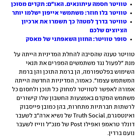
טוויטר חסמה עיתונאים. האו"ם: תקדים מסוכן
טוויטר בלו חוזר: משתמשי אייפון ישלמו יותר
טוויטר בדרך למטה? כך תשמרו את ארכיון 
הציוצים שלכם
סופר טוויטר: החזון השאפתני של מאסק
טוויטר טענה שהסיבה להחלת המדיניות הייתה על 
מנת "לפעול נגד משתמשים המפרים את תנאי 
השימוש בפלטפורמה, הן ברמת התוכן והן ברמת 
המשתמש עצמו". כאמור, המדיניות החדשה הייתה 
אמורה לאפשר לטוויטר למחוק כל תוכן ולחסום כל 
משתמש המקדם באמצעות החשבון שלו קישורים 
לרשתות חברתיות מתחרות, בהן כמובן פייסבוק 
ואינטסגרם, Truth Social של נשיא ארה"ב לשעבר 
דונלד טראמפ ואפילו Post של מנכ"ל ווייז לשעבר 
נועם ברדין.