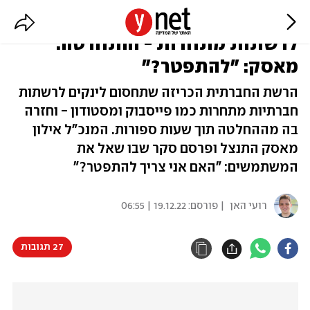
טוויטר אסרה על פרסום לינקים
לרשתות מתחרות - והתחרטה.
מאסק: "להתפטר?"
הרשת החברתית הכריזה שתחסום לינקים לרשתות
חברתיות מתחרות כמו פייסבוק ומסטודון - וחזרה
בה מההחלטה תוך שעות ספורות. המנכ"ל אילון
מאסק התנצל ופרסם סקר שבו שאל את
המשתמשים: "האם אני צריך להתפטר?"
רועי האן
| פורסם:
19.12.22 | 06:55
27 תגובות