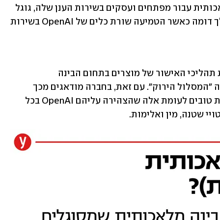
גוגל מתכננת גם להטמיע מוצרי בינה מלאכותית עבור מפתחים ועסקים בשירות הענן שלה, גוגל 
קלאוד. מיקרוסופט עשתה לאחרונה מהלך דומה כאשר הטמיעה שורת כלים של OpenAI בשירות 
מהמצגת עולה גם כי גוגל מנסה לקצר את תהליכי האישור של מוצרים בתחום הבינה 
המלאכותית באמצעות ערוץ חדש שמכונה "המסלול הירוק". עם זאת, בחברה מודאגים מכך 
שהטכנולוגיה שלה הדגימה ביצועים פחות טובים לעומת אלה שהצהירה עליהם OpenAI בכל 
ויי שטנה, מין ואלימות.