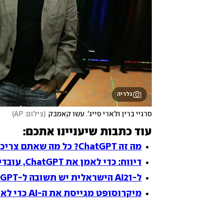
גלריה
סרגיי ברין ולארי פייג'. עשו קאמבק
(
צילום: AP
)
עוד כתבות שיעניינו אתכם:
מה זה ChatGPT? כל מה שאתם צריכים לדעת
דיווח: כדי לאמן את ChatGPT, עובדים בקניה נאלצו להיחשף לתכנים מחרידים
ל-AI21 הישראלית יש תשובה ל-ChatGPT
מיקרוסופט מגייסת את ה-AI כדי לאתגר את מנוע החיפוש של גוגל