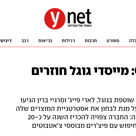
לה
ספורט
תרבות
רכילות
בריאות
רכב
דיגיטל
בעקבות ChatGPT: מייסדי גוגל חוזרים
פת בגוגל, לארי פייג' וסרגיי ברין הגיעו
 מנת לבחון את אסטרטגיית המוצרים שלה
בתחום הבינה המלאכותית. התוצאה: החברה צפויה להכריז השנה על כ-20
יפוש עם פיצ'רים מבוססי צ'אטבוטים