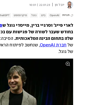
|
יובל מן
22.01.23 | 10:01
תגיות
OpenAI
בינג
גוגל
מיקרוסופט
ChatGPT
לארי פייג' וסרגיי ברין, מייסדי גוגל ש
פר
שלה בתחום הבינה המלאכותית.
 הסיבה: 
של 
חברת OpenAI
של גוגל.