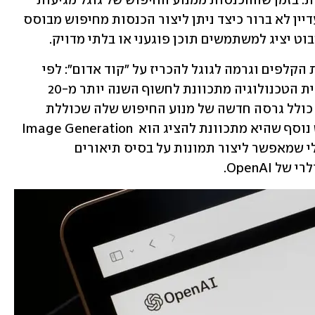
טרם חשפה אותם לקהל הרחב. בין הסיבות: בזמן שההכנסות ממנוע החיפוש של גוגל מגיעות 
ממודעות שעליהן לוחצים המשתמשים, עדיין לא ברור כיצד ניתן ליצור הכנסות מחיפוש מבוסס 
וט יציג למשתמשים תוכן פוגעני או בלתי מדויק. 
ההשקה של ChatGPT בנובמבר טרפה את הקלפים וגרמה לגוגל להכריז על "קוד אדום": לפי 
מצגת שהגיעה לידי הניו יורק טיימס, ענקית הטכנולוגיה מתכוונת לחשוף השנה יותר מ-20 
מוצרים חדשים מבוססי בינה מלאכותית, כולל גרסה חדשה של מנוע החיפוש שלה שכוללת 
פיצ'רים מתחום הצ'אטבוטים. מוצר בולט נוסף שהיא מתכוונת להציג הוא Image Generation 
Studio, שמשמו ניתן להסיק שמדובר בכלי שמאפשר ליצור תמונות על בסיס תיאורים 
של OpenAI.