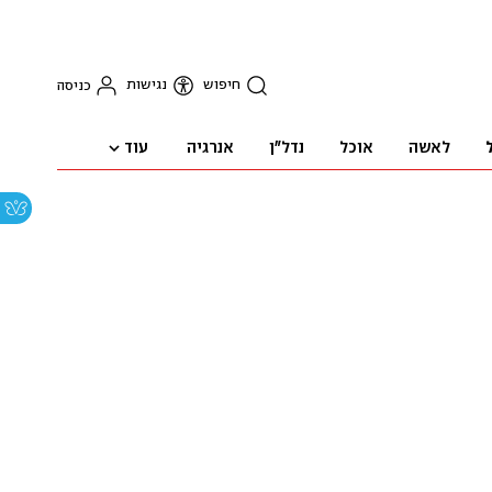
חיפוש
נגישות
כניסה
עוד
לאשה
אוכל
נדל"ן
אנרגיה