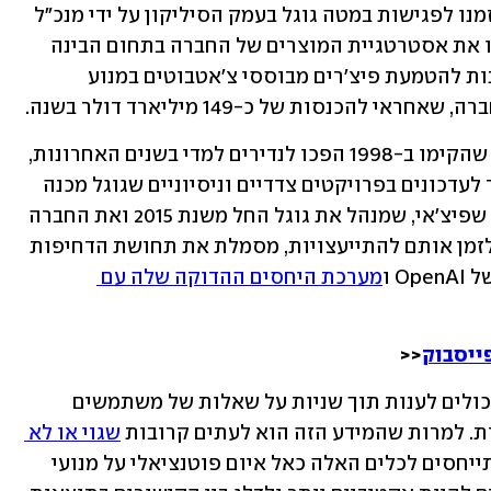
לפי דיווח בניו יורק טיימס, פייג' וברין הוזמנו לפגישות במטה גוגל בעמק הסיליקון על ידי מנכ"ל 
החברה סונדר פיצ'אי. שני המייסדים בחנו את אסטרטגיית המוצרים של החברה בתחום הבינה 
המלאכותית, אישרו תוכניות והעלו רעיונות להטמעת פיצ'רים מבוססי צ'אטבוטים במנוע 
להכנסות של כ-149 מיליארד דולר בשנה.
ביקוריהם של פייג' וברין במשרדי החברה שהקימו ב-1998 הפכו לנדירים למדי בשנים האחרונות, 
ולדברי גורמים בחברה הם הוקדשו בעיקר לעדכונים בפרויקטים צדדיים וניסיוניים שגוגל מכנה 
"הימורים אחרים" (Other Bets). העובדה שפיצ'אי, שמנהל את גוגל החל משנת 2015 ואת החברה 
האם שלה אלפבית החל מ-2019, החליט לזמן אותם להתייעצויות, מסמלת את תחושת הדחיפות 
O ו
מערכת היחסים ההדוקה שלה עם 
ייסבוק
<<
צ'אטבוטים חכמים מסוגו של ChatGPT יכולים לענות תוך שניות על שאלות של משתמשים 
. למרות שהמידע הזה הוא לעתים קרובות 
שגוי או לא 
, בעמק הסיליקון ובגוגל במיוחד מתייחסים לכלים האלה כאל איום פוטנציאלי על מנועי 