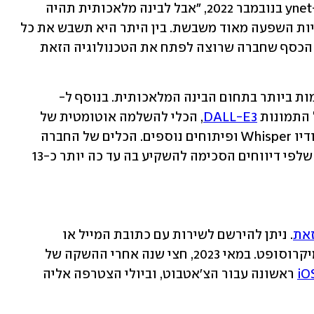
 בריאיון ל-ynet בנובמבר 2022, "אבל לבינה מלאכותית תהיה 
השפעה שלא ניתן לדמיין, והיא יכולה להיות השפעה מאוד משבשת. בין היתר היא תשבש את כל 
המשרות. לכן זה הגיוני להגביל את כמות הכסף שחברה שרוצה לפתח את הטכנולוגיה הזאת 
דמות ביותר בתחום הבינה המלאכותית. בנוסף ל-
DALL-E3
, הכלי להשלמה אוטומטית של 
שורות קוד GitHub CoPilot, מתמלל האודיו Whisper ופיתוחים נוספים. הכלים של החברה 
הוטמעו במוצרים שונים של מיקרוסופט, שלפי דיווחים הסכימה להשקיע בה עד כה יותר כ-13 
את
. ניתן להירשם לשירות עם כתובת המייל או 
להתחבר אליו באמצעות חשבון גוגל או מיקרוסופט. במאי 2023, חצי שנה אחרי ההשקה של 
 ראשונה עבור הצ'אטבוט, וביולי הצטרפה אליה 