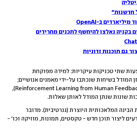
ליארדים ב-OpenAI
ChatGPT פותח על בסיס GPT-3.5 באמצעות שתי טכניקות עיקריות: למידה מפוקחת 
(Supervised Learning), שבמסגרתה הוזן המודל בשיחות שנכתבו על-ידי מאמנים אנושיים; 
ולמידת חיזוק באמצעות פידבק אנושי (Reinforcement Learning from Human Feedback), 
ת שונות שנתן המודל לאותן שאלות.
ChatGPT הוא מודל המשתייך לקטגוריית הבינה המלאכותית היוצרת (גנרטיבית). מדובר 
באלגוריתמים מבוססי למידת מכונה שיודעים ליצור תוכן חדש - טקסטים, תמונות, מוזיקה וכו' - 