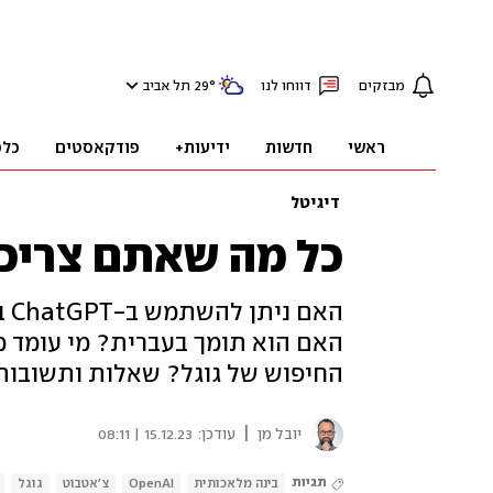
מבזקים
דווחו לנו
°
29
תל אביב
ראשי
חדשות
ידיעות+
פודקאסטים
כלכ
דיגיטל
כל מה שאתם צריכים לד
הא
האם הוא תומך בעברית? מי עומד מ
החיפוש של גוגל? שאלות ותשובות על ChatGPT - הצ'אטבוט שכבש 
|
יובל מן
עודכן:
15.12.23 | 08:11
תגיות
בינה מלאכותית
OpenAI
צ'אטבוט
גוגל