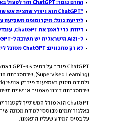
החרם נגמר: ChatGPT חזר לפעול באיטליה
"ChatGPT הוא ניצוץ שהצית אש של חדשנות"
לידיעת גוגל: מיקרוסופט משקיעה עוד מי
דיווח: כדי לאמן את ChatGPT, עובדים בקניה נאלצו להיחשף לתכנים מחרידים
ל-AI21 הישראלית יש תשובה ל-ChatGPT
לא רק מתכונים: ChatGPT מסוגל ליצור גם תוכנות זדוניות
שבמסגרתה דירגו מאמנים אנושיים תשובו
על בסיס המידע שעליו התאמנו.