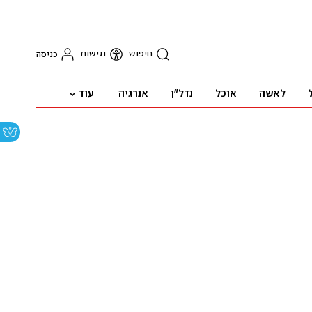
חיפוש
נגישות
כניסה
עוד
לאשה
אוכל
נדל"ן
אנרגיה