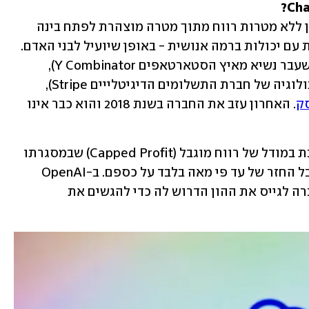
חברת OpenAI הוקמה בשנת 2015 כארגון ללא מטרות רווח מתוך מטרה מוצהרת לפתח בינה 
מלאכותית כללית (AGI) - בינה מלאכותית עם יכולות ברמה אנושית - באופן שיועיל לבני האדם. 
בין מייסדי החברה: המנכ"ל סם אלטמן (לשעבר נשיא מאיץ הסטארטאפים Y Combinator), 
ה של חברת התשלומים הדיגיטלייים Stripe), 
סק
. האחרון עזב את החברה בשנת 2018 והוא כבר אינו 
בשנת 2019 הקים ארגון OpenAI חברה-בת במודל של רווח מוגבל (Capped Profit) שבמסגרתו 
המשקיעים הראשונים בחברה יכולים לקבל החזר של עד פי מאה בלבד על כספם. ב-OpenAI 
הסבירו בזמנו כי המודל הזה מאפשר לחברה לגייס את ההון הדרוש לה כדי להגשים את 