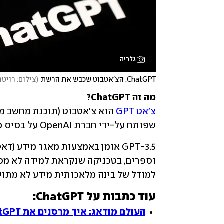
גלריה
ChatGPT. הצ'אטבוט שכבש את הרשת
(
צילום: רויטר
מה זה ChatGPT?

צ'אט GPT
שפותח על-ידי חברת OpenAI על בסיס מודל השפה שלה GPT-3.5, והושק בסוף נובמבר 2022. 
למודל של בינה מלאכותית מידע לא מתויי
עוד כתבות על ChatGPT:
העולם מודאג: איך מרסנים את ChatGPT?