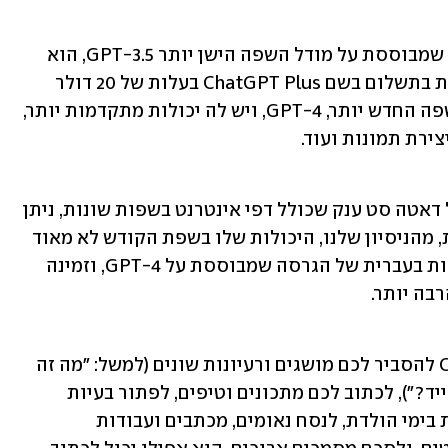
השימוש בגרסה הבסיסית של ChatGPT, שמבוססת על מודל השפה הישן יותר GPT-3.5, הוא 
חינמי. לצד זאת, OpenAI מציעה גם שירות בתשלום בשם ChatGPT Plus בעלות של 20 דולר 
לחודש. הגרסה הזו מבוססת על מודל השפה החדש יותר, GPT-4, ויש לה יכולות מתקדמות יותר, 
ירת תמונות ועוד.
מכיוון שמודל השפה GPT-3.5 התאמן על דאטה סט ענק שכולל דפי אינטרנט בשפות שונות, ניתן 
לשוחח עם ChatGPT גם בעברית. עם זאת, מהניסיון שלנו, היכולות שלו בשפת הקודש לא מאוד 
מרשימות ומומלץ לדבוק באנגלית. היכולות בעברית של הגרסה שמבוססת על GPT-4, וזמינה 
בה יותר.
לא מעט דברים: אפשר לבקש מ-ChatGPT להסביר לכם מושגים ורעיונות שונים (למשל: "מה זה 
מחשוב קוונטי?" או "מהי פסיקת רו נגד וייד?"), לכתוב לכם מתכונים וטיפים, לפתור בעיות 
מתמטיות, להציע לכם רעיונות לפעילויות בימי הולדת, לנסח נאומים, מכתבים ועבודות 