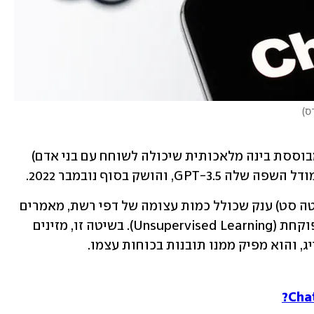
ס
)
 הוא צ'אטבוט (תוכנת מחשב מבוססת בינה מלאכותית שיכולה לשוחח עם בני אדם) 
GPT-3.5 אומן באמצעות מאגר מידע (דאטה סט) ענק שכולל כמות עצומה של דפי רשת, מאמרים 
וספרים, בטכניקה שנקראת למידה לא מפוקחת (Unsupervised Learning). בשיטה זו, מזינים 
ג, והוא מפיק ממנו תובנות בכוחות עצמו.