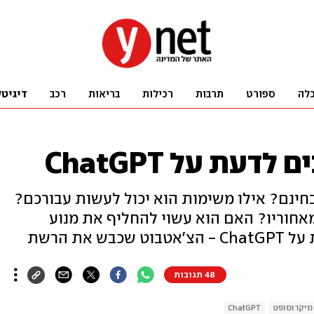
לה
ספורט
תרבות
רכילות
בריאות
רכב
דיגיטל
עת על ChatGPT
ם ניתן להשתמש ב-ChatGPT בחינם? אילו משימות הוא יכול לעשות עבורכם?
אחוריו? האם הוא עשוי להחליף את מנוע
את הרשת
48 תגובות
מיקרוסופט
ChatGPT