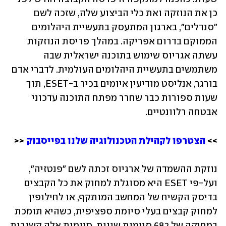
כן את הנוזקה ואת כלי הביצוע שלה, שזכה לשם 
"סנדלים", בארגון המתעסק בתעשיית היהלומים 
הממוקם בדרום אפריקה. במהלך פריסת הנוזקות 
עשתה אגריוס שימוש בתוכנה ישראלית שבה 
משתמשים בתעשיית היהלומים העולמית. לדברי אדם 
בורגר, אנליסט מודיעין איומים בכיר ב-ESET, תוך 
שעות ספורות כבר שחרר מפתח התוכנה עדכוני 
אבטחה רלוונטיים. 
>> 
הצטרפו לקהילת הטכנולוגיה שלנו בפייסבוק
 <<
נוזקת ההשמדה של ארגיוס זכתה לשם "פנטזיה", 
ועל-פי ESET היא מסוגלת למחוק את כל הקבצים 
בדיסק הקשיח של המחשב המותקף, או לחילופין 
למחוק קבצים בעלי סיומת ספציפית, כשהיא תומכת 
במחיקה של 682 סיומות שונות. סיומות אלה קשורות 