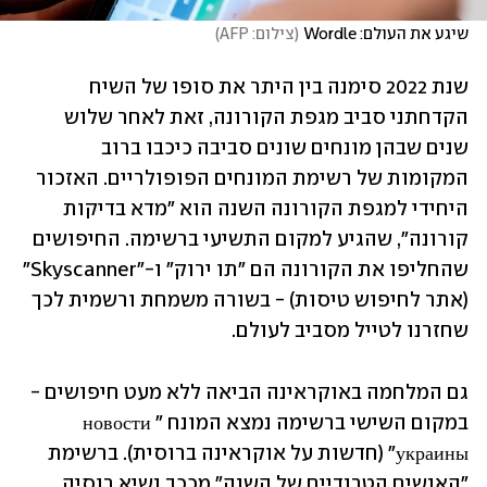
שיגע את העולם: Wordle
(
צילום: AFP
)
שנת 2022 סימנה בין היתר את סופו של השיח 
הקדחתני סביב מגפת הקורונה, זאת לאחר שלוש 
שנים שבהן מונחים שונים סביבה כיכבו ברוב 
המקומות של רשימת המונחים הפופולריים. האזכור 
היחידי למגפת הקורונה השנה הוא "מדא בדיקות 
קורונה", שהגיע למקום התשיעי ברשימה. החיפושים 
שהחליפו את הקורונה הם "תו ירוק" ו-"Skyscanner" 
(אתר לחיפוש טיסות) - בשורה משמחת ורשמית לכך 
שחזרנו לטייל מסביב לעולם.
גם המלחמה באוקראינה הביאה ללא מעט חיפושים - 
במקום השישי ברשימה נמצא המונח "новости 
украины" (חדשות על אוקראינה ברוסית). ברשימת 
"האנשים הטרנדיים של השנה" מככב נשיא רוסיה 