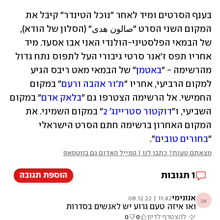
בענף הסרטים ומיד לאחר "נוכל הטינדר" קיבל את 
המקום השני הסרט "صالون هدى" (הסלון של הודא), 
של הבמאי הפלסטיני-הולנדי האני אבו אסעד. מיד 
אחריו תפס ז'אנר סרטי גיבורי העל לתפוס נתח גדול 
מהרשימה - "
באטמן
" של הבמאי מאט ריבס הגיע 
למקום הרביעי, אחריו "
ת'ור אהבה ורעם
" במקום 
החמישי. אל הרשימה הצטרפו גם "
בלאק אדם
" במקום 
השביעי, ו"
דוקטור סטריינג' 2
" במקום השמיני. את 
המקום האחרון ברשימה חתם הסרט הישראלי 
"
בחורים טובים
".
מצאתם טעות? כתבו לנו | המייל האדום גם בווטסאפ
1
תגובות
הוספת תגובה
אנונימי
11:42 | 08.12.22
אנ
ואו איזה טעם גרוע יש לאנשים בסדרות
להצטרף לדיון
0
0