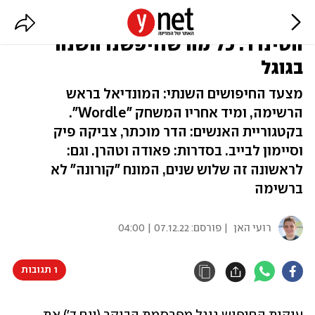
מונדיאל, הדר מוכתר, Wordle ונוכל
הטינדר: כל מה שחיפשנו השנה
בגוגל
מצעד החיפושים השנתי: המונדיאל בראש
הרשימה, ומיד אחריו המשחק "Wordle".
בקטגוריית האנשים: הדר מוכתר, צביקה פיק
וסיימון לבייב. בסדרות: פאודה וטהרן. וגם:
לראשונה זה שלוש שנים, המונח "קורונה" לא
ברשימה
רועי האן
| פורסם:
07.12.22 | 04:00
1 תגובות