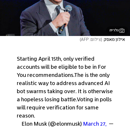
גלריה
אילון מאסק
(
צילום: AFP
)
Starting April 15th, only verified 
accounts will be eligible to be in For 
You recommendations.
The is the only 
realistic way to address advanced AI 
bot swarms taking over. It is otherwise 
a hopeless losing battle.
Voting in polls 
will require verification for same 
reason.
March 27, 
— Elon Musk (@elonmusk) 