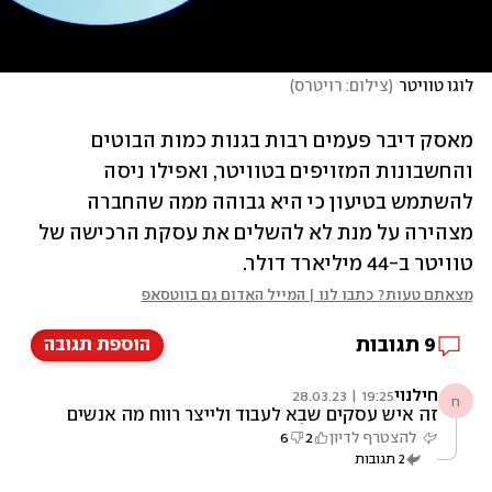
לוגו טוויטר
(
צילום: רויטרס
)
מאסק דיבר פעמים רבות בגנות כמות הבוטים 
והחשבונות המזויפים בטוויטר, ואפילו ניסה 
להשתמש בטיעון כי היא גבוהה ממה שהחברה 
מצהירה על מנת לא להשלים את עסקת הרכישה של 
טוויטר ב-44 מיליארד דולר. 
מצאתם טעות? כתבו לנו | המייל האדום גם בווטסאפ
9
תגובות
הוספת תגובה
חילנוי
19:25 | 28.03.23
ח
זה איש עסקים שבא לעבוד ולייצר רווח מה אנשים
ציפו? עוד מעט כל השאר בעקבותיו
להצטרף לדיון
2
6
2
תגובות