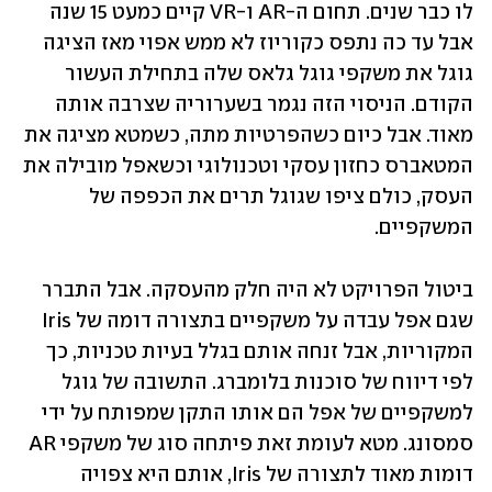
לו כבר שנים. תחום ה-AR ו-VR קיים כמעט 15 שנה 
אבל עד כה נתפס כקוריוז לא ממש אפוי מאז הציגה 
גוגל את משקפי גוגל גלאס שלה בתחילת העשור 
הקודם. הניסוי הזה נגמר בשערוריה שצרבה אותה 
מאוד. אבל כיום כשהפרטיות מתה, כשמטא מציגה את 
המטאברס כחזון עסקי וטכנולוגי וכשאפל מובילה את 
העסק, כולם ציפו שגוגל תרים את הכפפה של 
המשקפיים.
ביטול הפרויקט לא היה חלק מהעסקה. אבל התברר 
שגם אפל עבדה על משקפיים בתצורה דומה של Iris 
המקוריות, אבל זנחה אותם בגלל בעיות טכניות, כך 
לפי דיווח של סוכנות בלומברג. התשובה של גוגל 
למשקפיים של אפל הם אותו התקן שמפותח על ידי 
סמסונג. מטא לעומת זאת פיתחה סוג של משקפי AR 
דומות מאוד לתצורה של Iris, אותם היא צפויה 