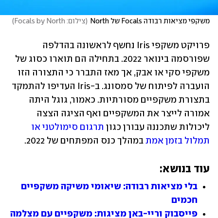
משקפי מציאות רבודה Focals של North
(
צילום: Focals by North
)
פרויקט משקפי Iris נחשף לראשונה בהדלפה 
שפורסמה בינואר 2022. בתחילה הם תוארו כסוג של 
משקפי סקי או אבק, אך מאז התברר כי התצורה הזו 
הועברה לפיתוח של סמסונג. ב-Iris העדיפו להתמקד 
בתצורת משקפיים מסורתיות. כאמור, גוגל היתה 
אמורה לייצר את המשקפיים ואף הציגה הצצה 
ליכולות שתכננה עבורן כגון 
תרגום סימולטני או 
תמלול בזמן אמת
 במהלך כנס המפתחים של 2022.  
עוד בנושא:
בלי מציאות רבודה: שיאומי משיקה משקפיים 
חכמים
פייסבוק וריי-באן מציגות: משקפיים עם מצלמה 