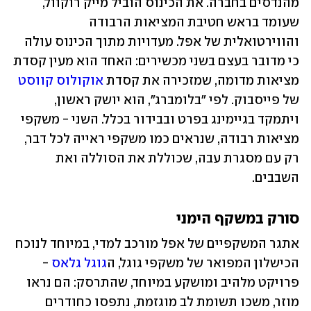
מהנדסים בחברה. את הכינוס הוביל מייק רוקוול, 
שעומד בראש חטיבת המציאות הרבודה 
והווירטואלית של אפל. מעדויות מתוך הכינוס עולה 
כי מדובר בעצם בשני מכשירים: האחד הוא מעין קסדת 
מציאות מדומה, שמזכירה את קסדת 
אוקולוס קווסט
של פייסבוק. לפי "בלומברג", הוא יושק ראשון, 
ויתמקד בגיימינג בפרט ובבידור בכלל. השני - משקפי 
מציאות רבודה, שנראים כמו משקפי ראייה לכל דבר, 
רק עם מסגרת עבה, שכוללת את הסוללה ואת 
השבבים.
סורק במשקף הימני
אתגר המשקפיים של אפל מורכב למדי, במיוחד לנוכח 
הכישלון המפואר של משקפי גוגל, ה
גוגל גלאס
 - 
פרויקט מלהיב ומושקע במיוחד, שהתרסק: הם נראו 
מוזר, משכו תשומת לב מוגזמת, נתפסו כחודרים 