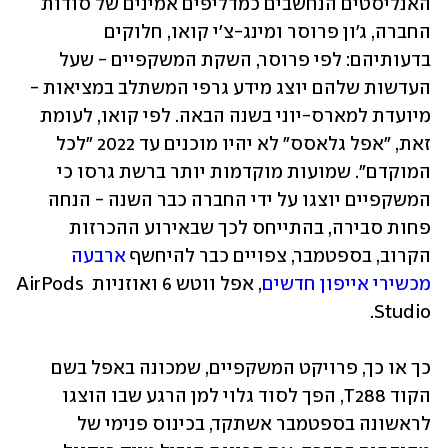
האנליסטים הנחשבים כמדליפים אמינים של סודות 
החברה, ג'ון פרוסר ומינג-צ'י קואו, חלוקים 
בדעותיהם: לפי פרוסר, השקת המשקפיים - שעל 
העדשות שלהם יוצג מידע גרפי המשתלב במציאות - 
מיועדת למארס-יוני בשנה הבאה. לפי קואו, לעומת 
זאת, "אפל גלאסס" לא יהיו מוכנים עד 2022 "לכל 
המוקדם". שמועות מוקדמות יותר ברשת גרסו כי 
המשקפיים יוצגו על ידי החברה כבר השנה - הנחה 
פחות סבירה, בהתייחס לכך שבאירוע ההכרזות 
הקרוב, בספטמבר, צפויים כבר להיחשף 
ארבעה 
מכשירי אייפון חדשים
, אפל ווטש 6 ואוזניות AirPods 
Studio. 
כך או כך, פרויקט המשקפיים, שמכונה באפל בשם 
הקוד T288, הפך לסוד גלוי למן הרגע שבו הוצגו 
לראשונה בספטמבר אשתקד, בכינוס פנימי של 