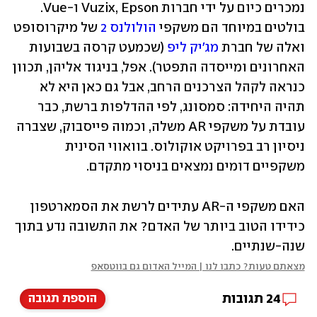
נמכרים כיום על ידי חברות Vuzix, Epson ו-Vue. 
בולטים במיוחד הם משקפי 
הולולנס 2
 של מיקרוסופט 
ואלה של חברת 
מג'יק ליפ
 (שכמעט קרסה בשבועות 
האחרונים ומייסדה התפטר). אפל, בניגוד אליהן, תכוון 
כנראה לקהל הצרכנים הרחב, אבל גם כאן היא לא 
תהיה היחידה: סמסונג, לפי ההדלפות ברשת, כבר 
עובדת על משקפי AR משלה, וכמוה פייסבוק, שצברה 
ניסיון רב בפרויקט אוקולוס. בוואווי הסינית 
משקפיים דומים נמצאים בניסוי מתקדם.
האם משקפי ה-AR עתידים לרשת את הסמארטפון 
כידידו הטוב ביותר של האדם? את התשובה נדע בתוך 
שנה-שנתיים.
מצאתם טעות? כתבו לנו | המייל האדום גם בווטסאפ
24
תגובות
הוספת תגובה