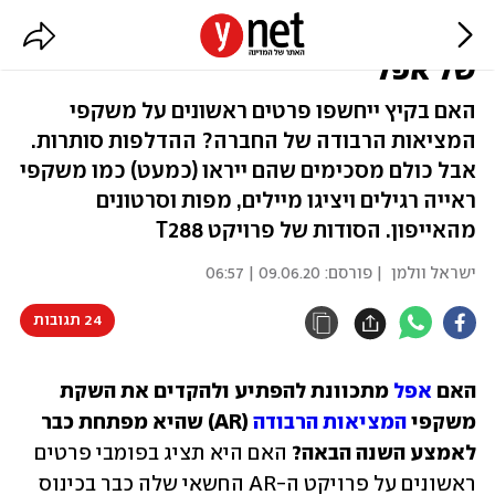
תראו-תראו: הפרויקט הכי מסקרן
של אפל
האם בקיץ ייחשפו פרטים ראשונים על משקפי
המציאות הרבודה של החברה? ההדלפות סותרות.
אבל כולם מסכימים שהם ייראו (כמעט) כמו משקפי
ראייה רגילים ויציגו מיילים, מפות וסרטונים
מהאייפון. הסודות של פרויקט T288
ישראל וולמן
| פורסם:
09.06.20 | 06:57
24 תגובות
האם 
אפל
 מתכוונת להפתיע ולהקדים את השקת 
משקפי 
המציאות הרבודה
 (AR) שהיא מפתחת כבר 
לאמצע השנה הבאה?
 האם היא תציג בפומבי פרטים 
ראשונים על פרויקט ה-AR החשאי שלה כבר בכינוס 