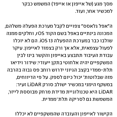
מסך מגע (של אייפון או אייפד) המשמש כבקר 
למכשיר אחר, ועוד.
ה"אפל גלאסס" צפויים לקבל מערכת הפעלה משלהם, 
המכונה בינתיים באפל בשם הקוד rOS, וחלקים ממנה 
שולבו כבר במערכת ההפעלה iOS 13. הם לא יוכלו 
לפעול עצמאית, אלא אך ורק בצמוד לאייפון. עיקר 
עבודת העיבוד תתבצע באייפון והקשר בינו לבין 
המשקפיים יהיה אלחוטי בתקן ייעודי: שידור וידיאו 
תלת-ממדי בקצב הגיוני ידרוש רוחב פס גבוה בהרבה 
מזה שבלוטות' יכול כיום לספק. על פי הדיווחים, 
במשקף הימני במכשיר ישולב סורק LiDAR זעיר: 
LiDAR היא טכנולוגיית מדידת מרחק מבוססת לייזר, 
המשמשת גם לסריקה תלת־ממדית.
הקישור לאייפון והעובדה שהמשקפיים לא יכללו 