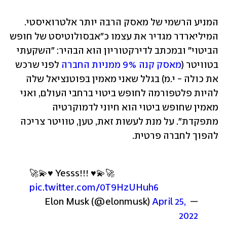
המניע הרשמי של מאסק הרבה יותר אלטרואיסטי. 
המיליארדר מגדיר את עצמו כ"אבסולוטיסט של חופש 
הביטוי" ובמכתב לדירקטוריון הוא הבהיר: "השקעתי 
בטוויטר (
מאסק קנה 9% ממניות החברה
 לפני שרכש 
את כולה - י.מ) בגלל שאני מאמין בפוטנציאל שלה 
להיות פלטפורמה לחופש ביטוי ברחבי העולם, ואני 
מאמין שחופש ביטוי הוא חיוני לדמוקרטיה 
מתפקדת". על מנת לעשות זאת, טען, טוויטר צריכה 
להפוך לחברה פרטית. 
🚀💫♥️ Yesss!!! ♥️💫🚀 
pic.twitter.com/0T9HzUHuh6
April 25, 
— Elon Musk (@elonmusk) 
2022