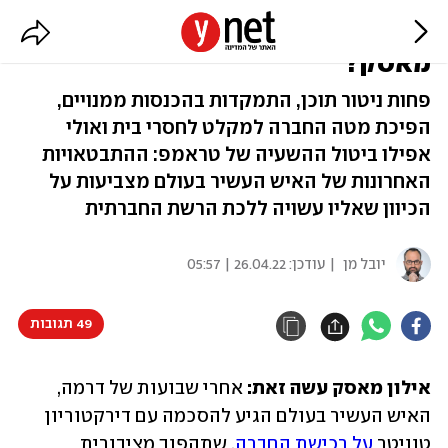
איך טוויטר תיראה תחת שלטון
מאסק?
פחות ניטור תוכן, התמקדות בהכנסות ממנויים,
הפיכת מטה החברה למקלט לחסרי בית ואולי
אפילו ביטול ההשעיה של טראמפ: ההתבטאויות
האחרונות של האיש העשיר בעולם מצביעות על
הכיוון שאליו עשויה ללכת הרשת החברתית
יובל מן
| עודכן:
26.04.22 | 05:57
49 תגובות
אילון מאסק עשה זאת: 
אחרי שבועות של דרמה, 
האיש העשיר בעולם הגיע להסכמה עם דירקטוריון 
טוויטר 
על רכישת החברה
, שתהפוך מציבורית 