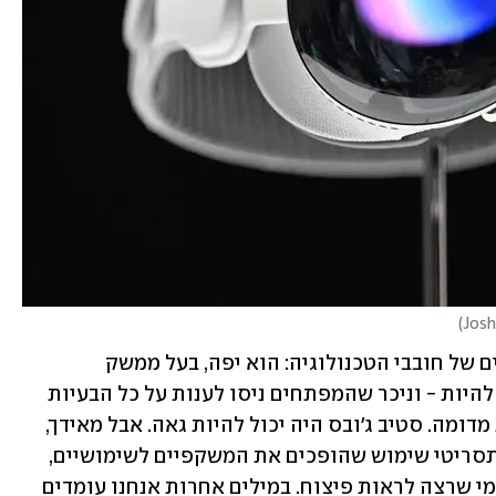
)
המכשיר שהוצג אכן עמד בכל הקריטריונים של חובבי הטכנולוגיה: הוא יפה, בעל ממשק 
אינטואיטיבי - עד כמה שממשק כזה יכול להיות - וניכר שהמפתחים ניסו לענות על כל הבעיות 
שעלו עם השנים בפיתוח משקפי מציאות מדומה. סטיב ג'ובס היה יכול להיות גאה. אבל מאידך, 
ולמרות שאפל יצאה מגדרה כדי להדגים תסריטי שימוש שהופכים את המשקפיים לשימושיים, 
קשה לומר שיש כאן בשורה אמיתית לכל מי שרצה לראות פיצוח. במילים אחרות אנחנו עומדים 