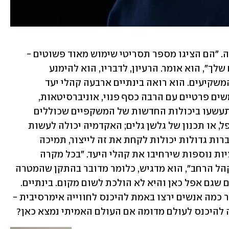
להערכת ענבר, החזון של אפל מדוד בכוונה. "הם הציגו מספר תסריטי שימוש מאוד פשוטים - 
צפייה בסרט, עבודה או צילום של הילדים שלך", הוא אומר. הרעיון, לדבריו, הוא להימנע 
מאנטגוניזם, לא להפחיד את הקהל ואת המשקיעים. הוא רואה בינתיים ארבעה קהלי יעד 
שיכולים להתעניין ב-Vision Pro: "משתמשים פרטיים עם הרבה כסף פנוי, אוניברסיטאות, 
חברות גדולות ומפתחים". הראשונים ישתעשעו ביכולות החדשות של המשקפיים שכוללים 
למשל צילום של הילדים כפי שהראתה אפל, או תכנון של גלשן גלים; האקדמיה יכולה לעשות 
שימוש ביכולות האלה למחקר ופיתוח; חברות גדולות יכולות לקחת את זה לייצור, תמיכה 
והדרכה; והמפתחים ינסו למצוא אפליקציות נוספות שירחיבו את קהלי היעד. "בכל מקרה 
המשקפיים כרגע הם מוצר שלא מיועד לקהל הרחב", הוא מדגיש, כלומר מדובר בהתקן שהמטרה 
שלו היא אך ורק לתקוע דגל ולספר לעולם שגם אפל כאן והיא לא הולכת לשום מקום. בינתיים. 
אחת הצרות של המטאברס היא שלא ברור כמה אנשים ירצו באמת להיכנס לחווייה אימרסיבית - 
ה להיכנס לעולם מדומה אם העולם האמיתי נמצא כאן? 