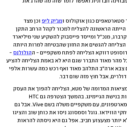
ומתעדים במרץ, אבל אז הרעיון היה נועז מבחינה חברתית ואפשר לומר שזה מה שהרג את 
 סטארטאפים כגון אוקולוס ו
מג'יק ליפ
 וכן מצד 
מיקרוסופט לפצח את הנוסחה. אוקולוס הייתה הראשונה להצליח למכור לקהל הרחב התקן 
שמיש וההצלחה הזו הביאה את מארק צוקרברג, מנכ''ל ומייסד פייסבוק להשקיע שני מיליארד 
דולר ברכישת החברה. מג'יק ליפ מנגד לא הצליחה להגשים את החזון שהבטיחה למרות היותה 
רוסופט דווקא הצליחה לפתח משקפיים - ה
הולולנס
 - 
שנראה כאילו שהם עונים על ההגדרה. אבל מהר מאוד התברר שגם היא לא באמת הצליחה להציע 
מוצר שאפשר לשווק לציבור הרחב. אמנם צבא ארה"ב התלהב מאוד ואף רכש כמה עשרות אלפי 
ולרים, אבל חוץ מזה שום דבר. 
רק אוקולוס, שהפכה בינתיים לחטיבת המציאות המדומה של מטא, הצליחה להפוך את העסק 
למשהו משתלם. אבל המחיר היה התמקדות בנישת הגיימינג. בהמשך הצטרפה גם HTC 
הטייוואנית, אז עוד מבכירות יצרניות הסמארטפונים, עם משקפיים משלה בשם Vive. אבל גם 
היא לא באמת הצליחה לצאת ממגרש משחקי הווידאו. גוגל וסמסונג ניסו את כוחן שוב והציגו 
מערכת VR מבוססת אנדרואיד שהייתה לא יותר מצעצוע חביב. אפל גם היא ניסתה להראות 