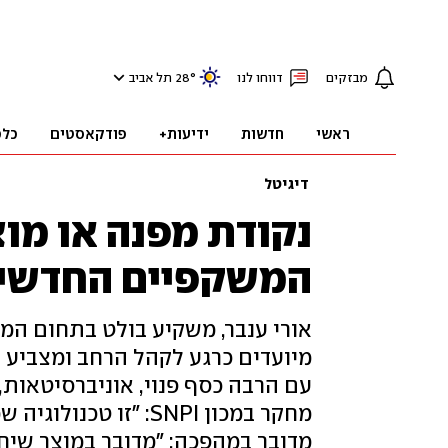
מבזקים
דווחו לנו
°
28
תל אביב
ראשי
חדשות
ידיעות+
פודקאסטים
כלכ
דיגיטל
נקודת מפנה או מוצ
המשקפיים החדשים
מיועדים כרגע לקהל הרחב ומצביע
עם הרבה כסף פנוי, אוניברסיטאות,
מחקר במכון SNPI: "זו
מדובר במהפכה: "מדובר במוצר שיח