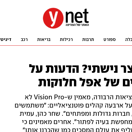
לה
ספורט
תרבות
רכילות
בריאות
רכב
דיגיטל
ר נישתי? הדעות על
 של אפל חלוקות
אורי ענבר, משקיע בולט בתחום המציאות הרבודה, מאמין ש-Vision Pro לא
 על ארבעה קהלים פוטנציאליים: "משתמשים
 חברות גדולות ומפתחים". שחר כהן, עמית
 טכנולוגיה שמחפשת בעיה לפתור". אחרים מאמינים כי
ליף את עולם המסכים כמו שהכרנו אותו"