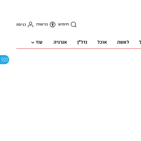
חיפוש
נגישות
כניסה
עוד
לאשה
אוכל
נדל"ן
אנרגיה