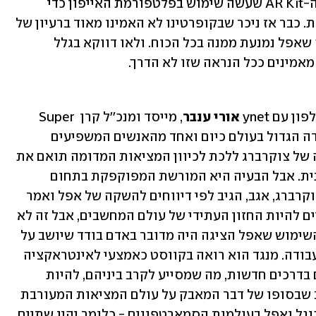
שהיא לא מתעלמת מהאתגר והציגה את ה-AR Kit שעשה שימוש בפלטפורמת האייפון כדי 
להוסיף שכבה וירטואלית על גבי המציאות. כבר אז ניכר שבקופרטינו לא האמינו מאוד ברעיון של 
מציאות מדומה או מטאברס. זו אגב מילה שאפל נמנעת ממנה בכל הכוח. ולאו דווקא בגלל 
אמינים ככל הנראה שזו לא הדרך. 
עם ynet 
אורי ענבר
, מייסד ומנכ''ל קרן Super 
Ventures וכן AWE, כנס המציאות הרבודה הגדול בעולם כיום ואחד מהאנשים המשפיעים 
בתחום ה-VR/AR. ענבר מסביר שהבחירה של צוקרברג ללכת לכיוון המציאות המדומה תואם את 
ה-DNA של פייסבוק, כלומר חוויה חברתית. אבל הבעיה היא המורשת המפוקפקת בתחום 
הפרטיות של פייסבוק שלא סייעה כאן. צוקרברג, אגב, הגיב לפי דיווחים להשקה של אפל ואמר 
לעובדי מטא שהמשקפיים של אפל "עשויים להיות החזון העתידי של עולם המחשבים, אבל זה לא 
החזון שאני רוצה". לדבריו, בכל תסריטי השימוש שאפל הציגה היה מדובר באדם בודד שיושב על 
הספה או עומד מאחורי דלפק או שולחן עבודה. מנגד הוא רואה בקווסט כאמצעי לאינטראקציה 
בין אנשים, "שמנהלים יחסי גומלין ביניהם בדרכים חדשות, מה שמסייע לקרב ביניהם, להיות 
פעילים ולעשות דברים". ענבר, אגב, חושב שבסופו של דבר המאבק על עולם המציאות המעורבת 
או המדומה יהיה דומה מאוד למאבק בין גוגל ואפל בעולמות הסמארטפונים - כלומר יהיו שתיים 