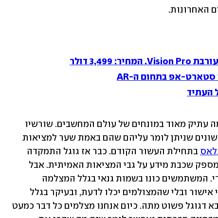
 האחרונות. 
3,499 דולר
טארט-אפ בתחום ה-AR
 העתיד
קצת היסטוריה: הרעיון של מציאות מדומה עתיק מאוד במונחים של עולם המחשבים. שורשיו 
עוד בשנות ה-50, אבל את ההתקנים הראשונים שניתן לומר עליהם שהם באמת שער למציאות 
גלאס
 בתחילת העשור הקודם. כבר אז גוגל התמקדה 
בחוויית מציאות רבודה - כלומר התקן שמספק שכבת מידע על גבי המציאות האמיתית. אבל 
אפשר לומר שהגלאס היו ניסיון בוסרי מדי. המשתמשים כונו בשמות גנאי בגלל המצלמה 
המובנית שאפשרה לצלם את הסביבה בלי אישור ובלי שהמצולמים יכלו לדעת, ובעיקר בגלל 
שהעולם עדיין לא הפנים שהפרטיות אליבא דגוגל פשוט מתה. כיום אנחנו מצלמים כל דבר כמעט 