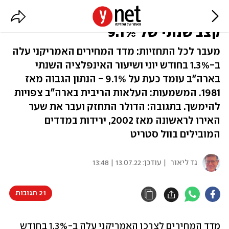
האינפלציה בארה"ב בשיא חדש:
קצב שנתי של 9.1%
מעבר לכל התחזיות: מדד המחירים האמריקני עלה
ב-1.3% בחודש יוני ושיעור האינפלציה השנתי
בארה"ב עומד כעת על 9.1% - הנתון הגבוה מאז
1981. המשמעות: העלאות הריבית בארה"ב צפויות
להימשך. בתגובה: הדולר התחזק ועבר את שער
האירו לראשונה מאז 2002, ירידות במדדים
המובילים בוול סטריט
גד ליאור
| עודכן:
13.07.22 | 13:48
21 תגובות
מדד המחירים לצרכן האמריקני עלה ב-1.3% בחודש 