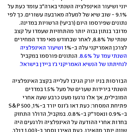
יוני ושיעור האינפלציה השנתי בארה"ב עומד כעת על 
9.1% - שוב שיא של למעלה מארבעה עשורים. כך לפי 
נתונים שפירסמו היום (רביעי) הרשויות במדינה. 
מדובר בנתון גבוה יותר מהתחזיות שעמדו על קצב 
שנתי של 8.8%, לאחר שבחודש מאי מדד המחירים 
לצרכן האמריקני עלה ב-1% 
ושיעור האינפלציה 
השנתי עמד על 8.6%.
 הנתונים פורסמו במקביל 
לנחיתתו של הנשיא האמריקני ג'ו ביידן בישראל.
הבורסות בניו יורק הגיבו לעלייה בקצב האינפלציה 
השנתי בירידות שערים של מעל 1.5% במדדים 
המובילים, אך אלו נרגעו מעט כרבע שעה אחרי 
פתיחת המסחר: כעת דאו ג'ונס יורד ב-1%, S&P 500 
ב-0.9% ונאסד"ק ב-0.8%. במקביל, הדולר התחזק 
בחדות אחרי ההודעה על האינפלציה ולרגעים היה 
שווה יותר מהאירו. כעת האירו נסחר ב-1.003 דולר.