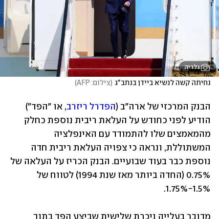
גלריה
נחיתה קשה לנשיא ביידן בנתב"ג
(
צילום: AFP
)
הבנק המרכזי של ארה"ב (
הפדרל ריזרב
, או "הפד") 
הודיע לפני כחודש על העלאת ריבית נוספת כחלק 
מהמאמצים שלו להתמודד עם האינפלציה 
המשתוללת, ונראה כי צפויה העלאת ריבית חדה 
נוספת כבר בעוד שבועיים. הבנק הכריז על העלאה של 
0.75% (החדה ביותר מאז שנת 1994) לטווח של 
1.5%-1.75%.
מדובר בעלייה ניכרת שלישית שביצע הפד בתוך 