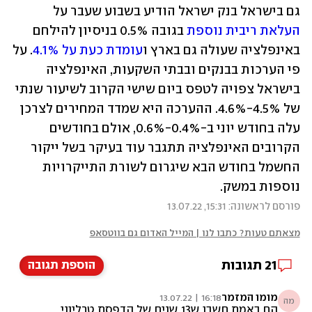
גם בישראל בנק ישראל הודיע בשבוע שעבר על 
העלאת ריבית נוספת
 בגובה 0.5% בניסיון להילחם 
באינפלציה שעולה גם בארץ ו
עומדת כעת על 4.1%
. על 
פי הערכות בבנקים ובבתי השקעות, האינפלציה 
בישראל צפויה לטפס ביום שישי הקרוב לשיעור שנתי 
של 4.5%-4.6%. ההערכה היא שמדד המחירים לצרכן 
עלה בחודש יוני ב-0.4%-0.6%, אולם בחודשים 
הקרובים האינפלציה תתגבר עוד בעיקר בשל ייקור 
החשמל בחודש הבא שיגרום לשורת התייקרויות 
נוספות במשק.
פורסם לראשונה: 15:31, 13.07.22
מצאתם טעות? כתבו לנו | המייל האדום גם בווטסאפ
21
תגובות
הוספת תגובה
מומו המזמר
16:18 | 13.07.22
מה
הם באמת חשבו ש13 שנים של הדפסת טרליוני