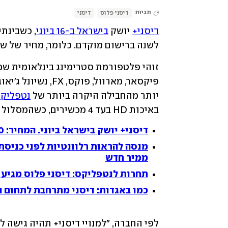
תגיות
דיסני פלוס
דיסני
דיסני+
 יושק 
בישראל ב-16 ביוני
לשנה ברישום מוקדם. כלומר, מחיר של שמונה חודשים עבור 12 
יותר מהחבילה היקרה ביותר של 
נטפליק
באיכות HD בעד 4 מכשירים, כשהמסלול הדומה של נטפליקס עולה כמעט פי 2.
דיסני+ יושק בישראל ביוני. המחיר: 39.90 שקל לחודש
ממיר חדש
תחרות לנטפליקס: דיסני פלוס מגיע 
כמו באגדות: דיסני מתרחבת לתחום ה