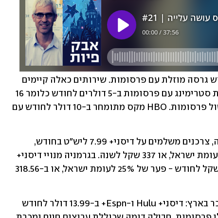
דיסני אף הודיעה על כוונות להשיק החודש גרסה מוזלת עם פרסומות. שירותים כאלה קיימים 
בארה"ב. למשל פאראמונט+ מציעה שירות סטרימינג עם פרסומות ב-5 דולרים לחודש כלומר 16 
שקל בלבד ו-9 דולרים בחודש לשירות נטול פרסומות. HBO מקס מתומחר ב-10 דולר לחודש עם 
גם לעומת אירופה ישראל יקרה: בבריטניה, צרכנים משלמים על דיסני+ 7.99 ליש"ט בחודש, 
כלומר 33.7 שקל בחודש - פער של 18% לעומת ישראל, או 337 שקל לשנה. בגרמניה מנויי דיסני+ 
משלמים 8.99 אירו לחודש, כלומר 31.82 שקל לחודש - פער של 25% לעומת ישראל, או ב-318.56 
האמריקנים מקבלים גם חבילה שלא תימכר בארץ: דיסני+ Hulu ו-Espn+ ב-13.99 דולר לחודש 
עם פרסומות או ה-19.99 דולר לחודש בלי פרסומות. חבילה דומה שכוללת ערוצים חיים נמכרת 