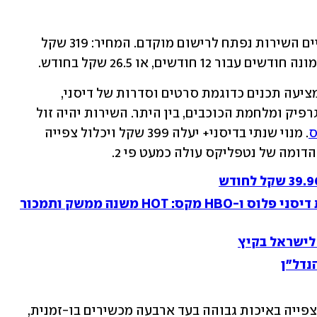
, כשבינתיים השירות נפתח לרישום מוקדם. המחיר: 319 שקל 
חודשים, או 26.5 שקל בחודש.
זוהי פלטפורמת סטרימינג בינלאומית שמציעה תכנים כדוגמת סרטים וסדרות של דיסני, 
פיקסאר, מארוול, פוקס, FX, נשיונל ג'יאוגרפיק ומלחמת הכוכבים, בין היתר. השירות יהיה זול 
ס
. מנוי שנתי בדיסני+ יעלה 399 שקל ויכלול צפייה 
מנסה להראות רלוונטיות לפני כניסת דיסני פלוס ו-HBO מקס: HOT משנה ממשק ותמכור
לישראל בקיץ
נדל"ן
לפי החברה, "למנויי דיסני+ תהיה גישה לצפייה באיכות גבוהה בעד ארבעה מכשירים בו-זמנית, 