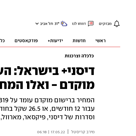
מבזקים
דווחו לנו
°
31
תל אביב
ראשי
חדשות
ידיעות+
פודקאסטים
כל
כלכלה וצרכנות
דיסני+ בישראל: ה
מוקדם - ואלו המחי
עבור 12 חודשים
וסדרות של דיסני, פיקסאר, מארוול, FX ונשיונל ג'יאוגרפיק, יושק בארץ ב-16 ביוני
|
מירב קריסטל
17.05.22 | 06:18