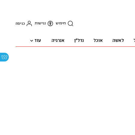
חיפוש
נגישות
כניסה
עוד
לאשה
אוכל
נדל"ן
אנרגיה