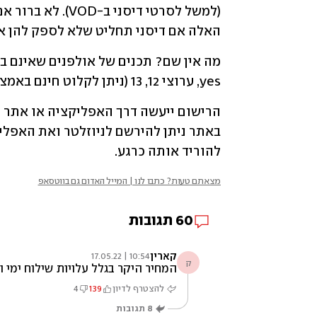
האלה אם דיסני תחליט שלא לספק להן את
yes, ערוצי 12, 13 (ניתן לקלוט חינם באמצעות עידן פלוס) ושידורי ספורט.
להוריד אותה כרגע.
מצאתם טעות? כתבו לנו | המייל האדום גם בווטסאפ
60
תגובות
קארין
10:54 | 17.05.22
ק
המחיר היקר בגלל עלויות שילוח ימי ו
להצטרף לדיון
139
4
8
תגובות