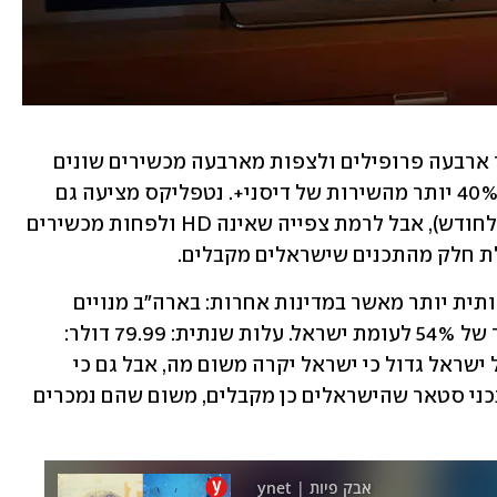
לשם השוואה, בנטפליקס ניתן להגדיר עד ארבעה פרופילים ולצפות מארבעה מכשירים שונים 
בו-זמנית בעלות של 69.90 שקל לחודש, 40% יותר מהשירות של דיסני+. נטפליקס מציעה גם 
מחירים נמוכים יותר (החל מ-32.90 שקל לחודש), אבל לרמת צפייה שאינה HD ולפחות מכשירים 
ללת חלק מהתכנים שישראלים מקבלים.
יחד עם זאת, לקוחות ישלמו בארץ משמעותית יותר מאשר במדינות אחרות: בארה"ב מנויים 
משלמים 8 דולר - 25.7 שקל - לחודש פער של 54% לעומת ישראל. עלות שנתית: 79.99 דולר: 
257.56 שקל (21.4 שקל לחודש). הפער מול ישראל גדול כי ישראל יקרה משום מה, אבל גם כי 
האמריקנים לא מקבלים בדיסני+ חלק מתכני סטאר שהישראלים כן מקבלים, משום שהם נמכרים 