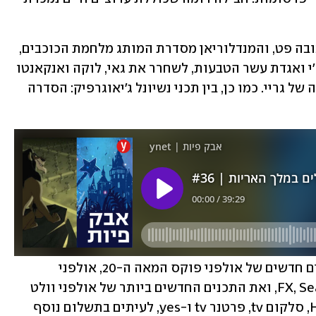
בין היתר: הספר של בובה פט, והמנדלוריאן מסדרת המותג מלחמת הכוכבים, 
מון נייט של מארוול , סרטים כמו שאנג-צ'י ואגדת עשר הטבעות, לשחרר את גאי, לוקה ואנקאנטו 
וסדרות כמו משפחת סימפסון והאנטומיה של גריי. כמו כן, בין תכני נשיונל ג'יאוגרפיק: הסדרה 
תחת קטגוריית סטאר, דיסני+ מציע סרטים חדשים של אולפני פוקס המאה ה-20, אולפני 
הטלוויזיה של דיסני, FX, Searchlight Pictures, ואת התכנים החדשים ביותר של אולפני וולט 
דיסני. חלק מהתכנים משודרים גם ב-HOT, סלקום tv, פרטנר tv ו-yes, לעיתים בתשלום נוסף 