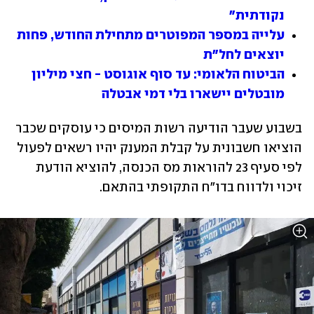
נקודתית"
עלייה במספר המפוטרים מתחילת החודש, פחות 
יוצאים לחל"ת
הביטוח הלאומי: עד סוף אוגוסט - חצי מיליון 
מובטלים יישארו בלי דמי אבטלה
בשבוע שעבר הודיעה רשות המיסים כי עוסקים שכבר 
הוציאו חשבונית על קבלת המענק יהיו רשאים לפעול 
לפי סעיף 23 להוראות מס הכנסה, להוציא הודעת 
זיכוי ולדווח בדו"ח התקופתי בהתאם.