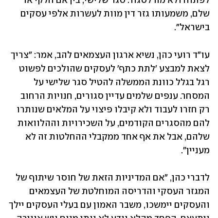
לפתוח ולא מה לסגור. סגר שלישי, בין אם חלקי או 
שלם, משמעותו גזר דין מוות לעשרות אלפי עסקים 
בישראל".
עו"ד רועי כהן, נשיא ארגון העצמאים להב, אמר: "צריך 
לצאת למבצע 'לתת כתף' לעסקים שהולכים לפשוט 
רגל בגלל כוונת הממשלה להטיל סגר שלישי על 
המסחר. ענפים שלמים עדיין סגורים, חנויות הרחוב 
רק חזרו לעבוד ולא קיבלו פיצוי על המלאים שנותרו 
להם מהסגרים הקודמים, על השכירויות וההלוואות 
שלהם, אבל את אף אחד ממקבלי ההחלטות זה לא 
מעניין". 
לדברי כהן, "אם המדיניות הזאת של חוסר שיתוף של 
המגזר העסקי והדריסה המוחלטת של העצמאים 
והעסקים יימשכו, משבר האמון עם בעלי העסקים יילך 