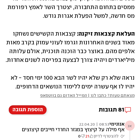
ממסים בתחום התחבורה, יצטרך השר לאמץ רפורמת 
מס חדשה, למשל הפעלת אגרות גודש.
העלאת קצבאות זיקנה:
 קצבאות הקשישים נשחקו 
מאוד בשנים האחרונות וגרמו לעוני עמוק בקרב מאות 
אלפים מהם. באוצר כבר הוכנה תוכנית, אולם עלותה 
מיליארדים ויהיה צורך לבצעה בפריסה לשנים אחדות.
נראה שלא רק שלא יהיו לשר הבא 100 ימי חסד - לא 
יהיו לו אף עשרה ימים ללימוד הנושאים הדחופים.
מצאתם טעות? כתבו לנו | המייל האדום גם בווטסאפ
81
תגובות
הוספת תגובה
אנונימי
08:53 | 22.04.20
אנ
אף מילה על קיצוץ במגזר החרדי חייבים קיצוצים
במגזר החרדי
להצטרף לדיון
21
0