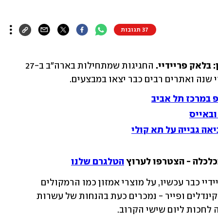
37 תגובות
בלאק פריידיי. 
החגיגות שמתחילות בארה"ב ב-27 
 שנה ואתרים רבים כבר יצאו במבצעים.
ובאייס
יאה גבייה על תא קולי
כלכלה - הצטרפו לערוץ 
הטלגרם שלנו
גם באמזון ארה"ב יצאו במבצעי בלאק פריידיי כבר עכשיו, על מוצרי אמזון כמו הרמקולים 
החכמים אקו דור 4 (אלקסה) של החברה, קינדלים ופייר - נמכרים כעת בהנחות של עשרות 
 לחכות ליום שישי הקרוב.