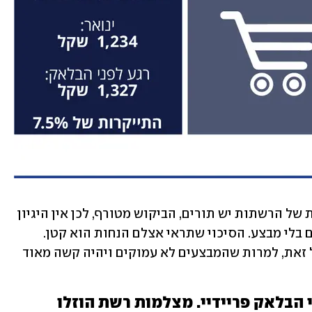
גורם בענף האופנה אמר ל-ynet: "בחנויות של הרשתות יש תורים, הביקוש מטורף, לכן אין היגיון 
לעשות מבצעי טירוף. הם ימכרו במילא, גם בלי מבצע. הסיכוי שתראי אצלם הנחות הוא קטן. 
אנחנו חושבים שיהיה טירוף באונליין בכל זאת, למרות שהמבצעים לא עמוקים ויהיה קשה מאוד 
 הבלאק פריידיי. מצלמות רשת הוזלו