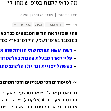
מה כדאי לקנות בסופ"ש מחו"ל?
|
מירב קריסטל
עודכן:
26.11.20 | 05:07
תגיות
קניות אונליין
קניות
בלאק פריידיי
החג שסוגר את חודש המבצעים כבר כאן: 
בנובמבר באופן רשמי, הוקדמו בארץ כמדי
רשת H&M תפתח שתי חנויות פופ אפ במרכז תל אביב
פליי קארד מבטלת הטבות באלקטרה 
בקשה לייצוגית נגד גולן טלקום: מחב
>> לסיפורים הכי מעניינים והכי חמים ב
אחוזים. בשאר הקטגוריות והאתרים שווה