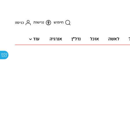
חיפוש
נגישות
כניסה
עוד
לאשה
אוכל
נדל"ן
אנרגיה