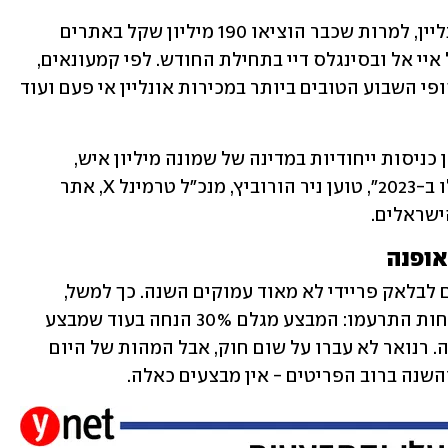
במקביל, הישראלים ממשיכים לנהור לאונליין, למרות שכבר הוציאו 190 מיליון שקל באתרים 
בינלאומיים ו-80 מיליון שקל בארץ בגוגל איי אל ובסינגלס דיי בתחילת החודש. לפי קמעונאים, 
סוף השבוע האחרון הגשום, היה אחד מסופי השבוע הטובים ביותר במכירות אונליין אי פעם ועוד 
"בנובמבר היו לנו באתר יותר משתי מיליון כניסות ייחודיות במדינה של שמונה מיליון איש, 
מספרים שלא ציפיתי להגיע אליהם אפילו ב-2023", טוען ניר הורוביץ, מנכ"ל טרמינל X, אתר 
ישראלים.
אופנה
יחד עם זאת, לקוחות מתלוננים: המבצעים לבלאק פריידי לא מאוד עמוקים השנה. כך למשל, 
ברנואר יצאו במבצע לבלאק פריידיי ולקוחות התרעמו: המבצע מגלם 30% הנחה בעוד שמבצע 
קודם ליום הרווקים הסיני גילם 41% הנחה. רנואר לא עברו על שום חוק, אבל המהות של היום 
שנה ברוב הפריטים - אין מבצעים כאלה. 