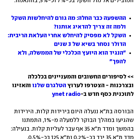
המובילים אל מול השקל בכ-7% וכ-5%, בהתאמה.
ההשפעה כבר החלה: מה גורם להיחלשות השקל 
ולמה זה צריך להדאיג אותנו?
השקל לא מפסיק להיחלש אחרי העלאת הריבית: 
הדולר נסחר בשיא של 3 שנים
"הנגיד הוא היועץ הכלכלי של הממשלה, ולא 
להפך"
>> לסיפורים החשובים והמעניינים בכלכלה 
ובצרכנות - הצטרפו לערוץ 
הטלגרם שלנו
 והאזינו 
לתוכנית כסף חדש ב-
ynet radio
הבורסה בת"א ננעלה היום בירידות קלות. הירידות 
שהגיעו במהלך הבוקר ללמעלה מ-1%, התמתנו 
בהמשך ומדד ת"א 35 אף עבר לעליות קלות. בנעילה: 
מדד ת"א 35 ירד בכ-0.2% ות"א 125 בכ-0.5%.