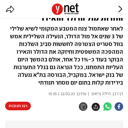
השקל התחזק מעט אחרי הירידות
החדות מול הדולר והאירו
לאחר שאתמול צנח המטבע המקומי לשיא שלילי
של 3 שנים אל מול הדולר, הנעילה השלילית אמש
בוול סטריט הצטרפה לחששות סביב השלכות
המהפכה המשפטית וחיזקה את הדולר והאירו
הבוקר בעוד כ-1% כל אחד, אולם בהמשך היום
העליות התמתנו, ככל הנראה גם בגלל התערבות
של בנק ישראל. במקביל, הבורסה בת"א ננעלה
בירידות קלות בתום יום מסחר תנודתי
דן רבן
,
הילה ציאון
| עודכן:
22.02.23 | 15:35
321 תגובות