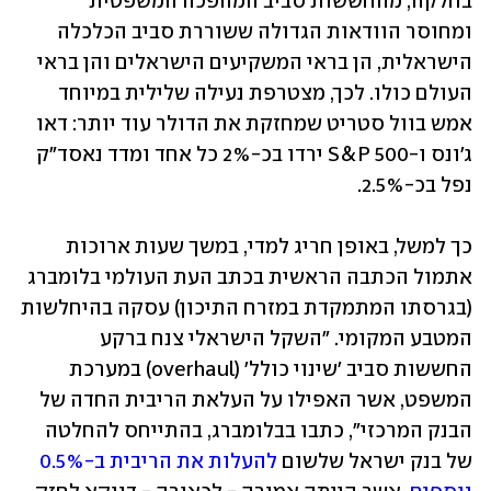
בחלקה, מהחששות סביב המהפכה המשפטית 
ומחוסר הוודאות הגדולה ששוררת סביב הכלכלה 
הישראלית, הן בראי המשקיעים הישראלים והן בראי 
העולם כולו. לכך, מצטרפת נעילה שלילית במיוחד 
אמש בוול סטריט שמחזקת את הדולר עוד יותר: דאו 
ג'ונס ו-S&P 500 ירדו בכ-2% כל אחד ומדד נאסד"ק 
נפל בכ-2.5%.
כך למשל, באופן חריג למדי, במשך שעות ארוכות 
אתמול הכתבה הראשית בכתב העת העולמי בלומברג 
(בגרסתו המתמקדת במזרח התיכון) עסקה בהיחלשות 
המטבע המקומי. "השקל הישראלי צנח ברקע 
החששות סביב 'שינוי כולל' (overhaul) במערכת 
המשפט, אשר האפילו על העלאת הריבית החדה של 
הבנק המרכזי", כתבו בבלומברג, בהתייחס להחלטה 
של בנק ישראל שלשום 
להעלות את הריבית ב-0.5% 