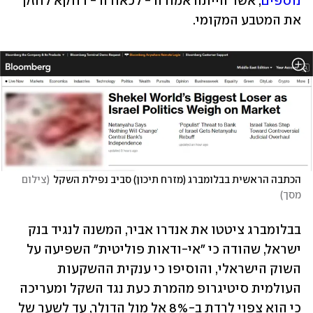
נוספים
, אשר הייתה אמורה - לכאורה - דווקא לחזק 
את המטבע המקומי.
הכתבה הראשית בבלומברג (מזרח תיכון) סביב נפילת השקל
(
צילום 
מסך
)
בבלומברג ציטטו את אנדרו אביר, המשנה לנגיד בנק 
ישראל, שהודה כי "אי-ודאות פוליטית" השפיעה על 
השוק הישראלי, והוסיפו כי ענקית ההשקעות 
העולמית סיטיגרופ מהמרת כעת נגד השקל ומעריכה 
כי הוא צפוי לרדת ב-8% אל מול הדולר, עד לשער של 