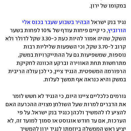
במקומו של ירון.
נגיד בנק ישראל 
הבהיר בשבוע שעבר בכנס אלי 
הורוביץ
, כי קיים פיחות עודף של 10% לפחות בשער 
השקל, שהיה אמור להיות כעת כ-3.30 שקל לדולר ולא 
קרוב ל-3.70 שקל, וכי השפעות שליליות רבות 
נוספות, שמשפיעות גם על ההתייקרויות במשק, 
מתרחשות תחת האווירה וברקע הכוונה לחקיקת 
הרפורמה המשפטית. הנגיד ציין, כי לכן עולה הריבית 
במשק והיא כנראה אף תמשך לעלות.
גורמים כלכליים ציינו היום, כי הנגיד לא חשש לומר 
את הדברים למרות שעל השולחן מצויה ההכרעה האם 
להציע לו להמשיך ולכהן כנגיד בנק ישראל. על פי 
הערכות, אם עד חודש אוגוסט או סמוך למועד זה, לא 
יציע ראש הממשלה ביוזמתו לנגיד ירון להמשיך 