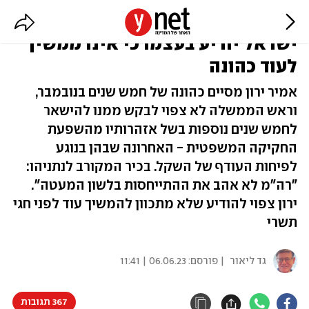
מסתמן: נתניהו לא יציע, ונגיד בנק
ישראל יודיע בעצמו כי אינו ממשיך
לעוד כהונה
אמיר ירון מסיים כהונה של חמש שנים בנובמבר,
וראש הממשלה לא צפוי לבקש ממנו להישאר
לחמש שנים נוספות בשל אזהרותיו מהשפעת
החקיקה המשפטית - האחרונה שבהן בנוגע
לפיחות העודף של השקל. בכיר המקורב לנתניהו:
"רה"מ לא אהב את ההתייחסות בלשון המעטה".
ירון צפוי להודיע שלא מתכוון להמשיך עוד לפני חגי
תשרי
גד ליאור
| פורסם:
06.06.23 | 11:41
367 תגובות