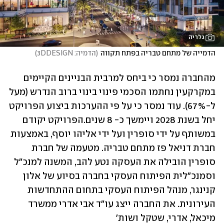
גלריה
הדמייה של מתחם טבריה בפתח תקווה
(
הדמיה: 3DDESIGN
)
מהחברה נמסר כי ביחס למרבית הבניינים הקיימים 
במקרקעין נחתמו הסכמי פינוי בינוי ברוב הנדרש (מעל 
ל-67%). עוד נמסר כי על פי ההערכות ביצוע הפרויקט 
יחל בשנת 2028 ויימשך כ- 8 שנים.הפרויקט יקודם 
במשותף על ידי סופרין ועל ידי אליהו יוסף, באמצעות 
חברת דניאל פז מתחם טבריה. מטעמה של חברת 
סופרין הובילה את העסקה נטע להב, המשנה למנכ"ל 
וסמנכ"לית הפיתוח העסקי בחברה בסיוע של אלון 
קנינגר, מנהל הפיתוח העסקי בתחום ההתחדשות 
העירונית. את החברה ייצג עו"ד אבי אדרי ממשרד 
מיכאל, אדרי, שטקל ושות'