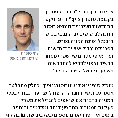
צחי סופרין, סגן יו"ר הדירקטוריון 
בקבוצת סופרין ציין: "זהו פרויקט 
התחדשות העירונית הנמצא באזור 
הזוכה לביקושים גבוהים, בלב גוש 
דן בכלל ופתח תקווה בפרט. 
הפרויקט יכלול 965 יח"ד חדשות 
צחי סופרין
ועוד אלפי מטרים של שטחי מסחר 
צילום: נווה אביאני
חדשים וצפוי להביא להתחדשות 
משמעותית של השכונה כולה".
מנכ"ל סופרין אילן שוורצזורגן ציין: "כחלק מהחלטה 
אסטרטגית של החברה והרצון לייצר ערך גבוה לבעלי 
המניות בחברה אנו שואפים להגדיל את משקל 
פעילות המגורים מסך פעילותה ומקדמים ובוחנים 
בימים אלה פרויקטים נוספים (בשלבים שונים) בהיקף 