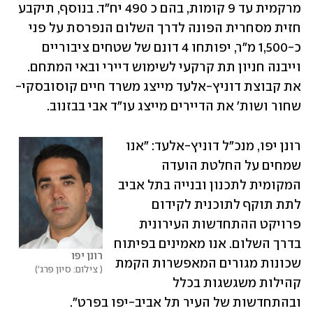
מרקמית עד 9 קומות, בהם כ 490 יח״ד. בנוסף, תיקבע 
חזית מסחרית הפונה לדרך השלום הנפרסת על פני 
כ-1,500 מ״ר, יפותחו 4 דונם של שטחים ציבוריים 
וייבנה חניון תת קרקעי לשימוש דיירי ובאי המתחם. 
את קבוצת דוניץ-אלעד מייצג משרד חיים קוסובסקי- 
שחור ושות׳ את הדיירים מייצג עו"ד אבי בבזנוב.
רונן יפו, מנכ״ל דוניץ-אלעד: ״אנו 
שמחים על החלטת הועדה 
המקומית לתכנון ובנייה בתל אביב 
לתת תוקף לתוכנית לקידום 
פרויקט ההתחדשות העירונית 
בדרך השלום. אנו מאמינים בפיתוח 
רונן יפו
שכונות מגורים המאפשרות הקמת 
 צילום: סיון פרג'
קהילות משגשגות בכלל 
ובהתחדשות של העיר תל אביב-יפו בפרט״.