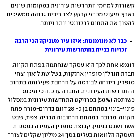
קשורות למיזמי התחדשות עירונית במקומות שונים 
בארץ. מיעוט מכרזי קרקע לצד ריבית גבוהה ממשיכים 
להפוך את התחום לרלוונטי יותר ויותר.
כבר לא מנומנמת: איזו עיר מעניקה הכי הרבה 
זכויות בנייה בהתחדשות עירונית
דוגמא אחת לכך היא עסקה שנחתמה בפתח תקווה. 
חברת הנדל"ן סופרין אחזקות, בשליטת ליאון וצחי 
סופרין, דיווחה לבורסה על הרחבת פעילותה בתחום 
ההתחדשות העירונית. החברה עדכנה כי תיכנס 
כשותפה (50%) בפרויקט התחדשות עירונית במסלול 
פינוי-בינוי במתחם בן כ- 28 דונם בדרום-מזרח פתח 
תקווה. מדובר  במתחם הרחובות טבריה, צפת, שבט 
אשר ושבט בנימין. קבוצת סופרין העמידה במסגרת 
העסקה הלוואות בעלים בסך 24 מיליון שקלים לצורך 