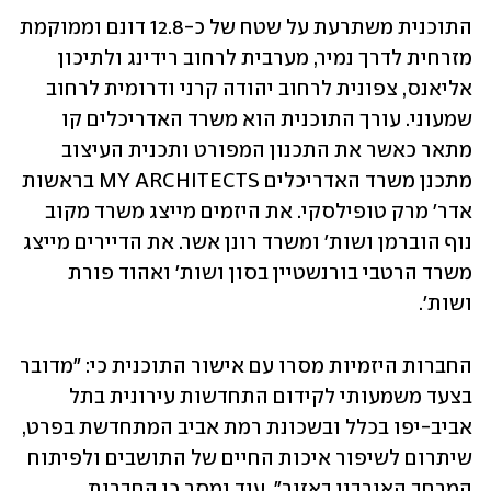
התוכנית משתרעת על שטח של כ-12.8 דונם וממוקמת 
מזרחית לדרך נמיר, מערבית לרחוב רידינג ולתיכון 
אליאנס, צפונית לרחוב יהודה קרני ודרומית לרחוב 
שמעוני. עורך התוכנית הוא משרד האדריכלים קו 
מתאר כאשר את התכנון המפורט ותכנית העיצוב 
מתכנן משרד האדריכלים MY ARCHITECTS בראשות 
אדר' מרק טופילסקי. את היזמים מייצג משרד מקוב 
נוף הוברמן ושות' ומשרד רונן אשר. את הדיירים מייצג 
משרד הרטבי בורנשטיין בסון ושות' ואהוד פורת 
ושות'.
החברות היזמיות מסרו עם אישור התוכנית כי: "מדובר 
בצעד משמעותי לקידום התחדשות עירונית בתל 
אביב-יפו בכלל ובשכונת רמת אביב המתחדשת בפרט, 
שיתרום לשיפור איכות החיים של התושבים ולפיתוח 
המרחב האורבני באזור". עוד נמסר כי החברות 