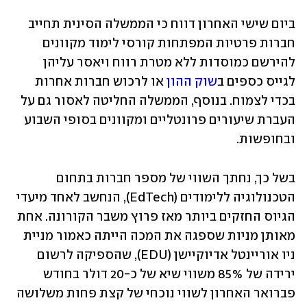
ביום שישי האחרון דווח כי הממשלה הסינית תחייב 
חברות פרטיות המפתחות קורסי לימוד מקוונים 
להירשם כמוסדות ללא מטרת רווח ויאסר עליהן 
לגייס כספים ב
שוק ההון
 או לרכוש חברות אחרות 
בכדי לצמוח. בנוסף, הממשלה החליטה לאסור גם על 
העברת שיעורים פרונטליים ומקוונים בסופי השבוע 
ובחופשות.
בשל כך, נחתך השווי של מספר חברות בתחום 
הטכנולוגיה ללימודים (EdTech), הנחשב לאחד מיעדי 
הגיוס החזקים ביותר מאז פרוץ משבר הקורונה. אחת 
מאותן מניות שספגה את המכה הייתה כאמור מניית 
ניו אוריינטל אדיוקיישן (EDU), שהספיקה לרשום 
ירידה של 85% משווי שיא של כ-20 דולר בחודש 
פברואר האחרון לשווי נוכחי של קצת פחות משלושה 