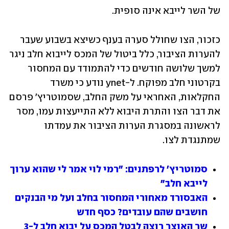
של השר לייבא אינה סופית. 
כזכור, הצו שחולל סערה בענף כשיצא בשבוע שעבר 
להערות הציבור, כלל ביטול של המכס לייבוא חלב ניגר 
למשך שלושה חודשים כדי להתמודד עם המחסור 
בקרטוני חלב מפוקח. ל-ynet נודע כי משרד 
החקלאות, האחראי על משק החלב, שסמוטריץ' פרסם 
את דבר הצו והתרת היבוא ללא התייעצות עמו, מסר 
לראשונה במסגרת הערות הציבור את עמדתו 
שמתנגדת לצו. 
סמוטריץ' לרפתנים: "רמי לוי אמר לי שהוא ערוך 
לייבא חלב"
האבסורד מאחורי המחסור בחלב ועל מי הבנקים 
חושבים שהם עובדים? כסף חדש 
שר האוצר רוצה לבטל המכס על יבוא חלב ל-3 