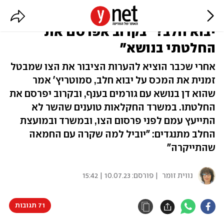
שר האוצר חוזר בו מביטול המכס על
יבוא חלב? "בקרוב אפרסם את
החלטתי בנושא"
אחרי שכבר הוציא להערות הציבור את הצו שמבטל
זמנית את המכס על יבוא חלב, סמוטריץ' אמר
שהוא דן בנושא עם גורמים בענף, ובקרוב יפרסם את
החלטתו. במשרד החקלאות טוענים שהשר לא
התייעץ עמם לפני פרסום הצו, ובמשרד ובמועצת
החלב מתנגדים: "יוביל למה שקרה עם החמאה
שהתייקרה"
נווית זומר
| פורסם:
10.07.23 | 15:42
71 תגובות