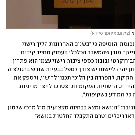
ץ
(
צילום: איתמר סיידא
)
דנה וישקין, יו"ר התאחדות האדריכלים הנכנסת, הוסיפה כי "בשנים האחרונות הליך רישוי 
הבנייה התארך משמעותית, הסתרבל והתייקר. מובן שהמשבר הכלכלי העמוק מחייב קידום 
מהלכים שיאפשרו ייעול והפחתת הנטל הבירוקרטי ובזבוז כספי ציבור. רישוי עצמי הוא פתרון 
מתבקש. לא מדובר בפתרון קסם וכדי שניתן יהיה ליישמו יש צורך לטפל בבעיות שורש ברגולציה 
של הענף: הממשלה תידרש לפעול לריכוז חקיקה, להפרדה בין הליכי תכנון לרישוי, ולספק את 
התשתית החקיקתית שתאפשר ודאות ובהירות. הרשויות המקומיות יצטרכו לייצר מדיניות 
 כל המידע בשקיפות".
ממינהל התכנון שבמשרד הפנים נמסר בתגובה: "הנושא נמצא בבחינה מקצועית מול מרכז שלטון 
האדריכלים וטרם התקבלו החלטות בנושא".