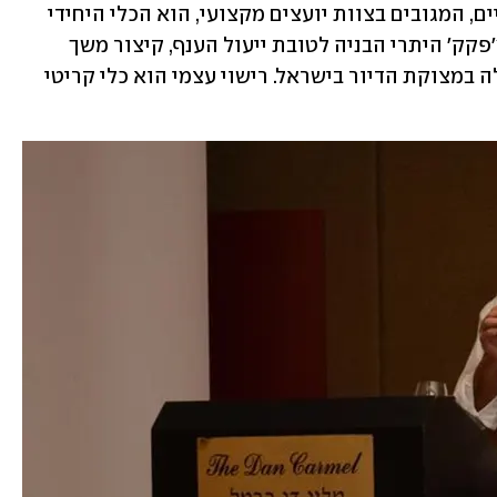
על כן, רישוי עצמי בידי אדריכלים מקצועיים, המגובים בצוות יועצים מקצועי, הוא הכלי היחידי 
והקריטי המסוגל לחלץ את ענף הבנייה מ'פקק' היתרי הבניה לטובת ייעול הענף, קיצור משך 
הבנייה הכולל, הגדלת היצע הדירות והקלה במצוקת הדיור בישראל. רישוי עצמי הוא כלי קריטי 