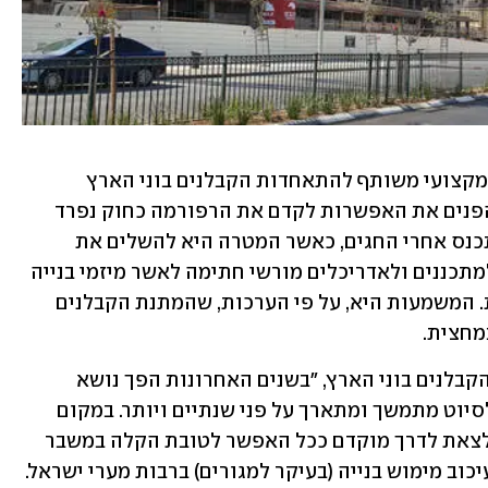
לממון ול-ynet נודע כי בימים אלה, צוות מקצועי משותף להתאחדות הקבלנים בוני הארץ 
והתאחדות האדריכלים בוחן מול משרד הפנים את האפשרות לקדם את הרפורמה כחוק נפרד 
כבר בשבועות הקרובים. הצוות צפוי להתכנס אחרי החגים, כאשר המטרה היא להשלים את 
התיקון לחוק התכנון והבנייה, שיאפשר למתכננים ולאדריכלים מורשי חתימה לאשר מיזמי בנייה 
ללא הצורך בקבלת היתר בנייה מהעיריות. המשמעות היא, על פי הערכות, שהמתנת הקבלנים 
מחצית.
לדברי חיים פייגלין, סגן נשיא התאחדות הקבלנים בוני הארץ, "בשנים האחרונות הפך נושא 
הוצאת היתר בנייה ברשויות המקומיות לסיוט מתמשך ומתארך על פני שנתיים ויותר. במקום 
הליך טכני קצר שיאפשר לפרויקט בנייה לצאת לדרך מוקדם ככל האפשר לטובת הקלה במשבר 
הדיור, הפך נושא הנפקת היתרים לכלי לעיכוב מימוש בנייה (בעיקר למגורים) ברבות מערי ישראל. 