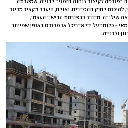
על רקע נתונים עגומים אלה, הייתה אמורה רפורמה לקיצור לוחות הזמנים לבנייה, שמטרתה 
לקצר זמני הקמת פרויקטים באופן דרמטי, להיכנס לחוק ההסדרים. ואולם, היעדר תקציב מדינה 
ודחיית ההצבעה על החוק עלולים למנוע את שילובה. מדובר ברפורמת הרישוי העצמי, 
שמאפשרת הוצאת היתר בנייה בהליך עצמאי - כלומר על ידי אדריכל או מהנדס באופן שמייתר 
ן ולבנייה.