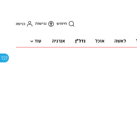
חיפוש
נגישות
כניסה
עוד
לאשה
אוכל
נדל"ן
אנרגיה