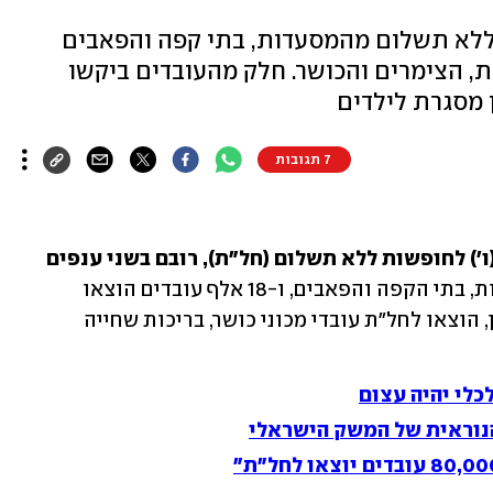
שה ללא תשלום מהמסעדות, בתי קפה והפאבים
ונאות, הצימרים והכושר. חלק מהעובדים ביקשו
מסגרת לילדים
7 תגובות
לפחות 100 אלף עובדים הוצאו אתמול (ו') לחופשות ללא תשלום (חל"ת), רובם בשני ענפים 
 כ-80 אלף הוצאו לחל"ת מהמסעדות, בתי הקפה והפאבים, ו-18 אלף עובדים הוצאו 
לחל"ת בענף המלונאות והצימרים. כמו כן, הוצאו לחל"ת עובדי מכוני כושר, בריכות שחייה 
כלי יהיה עצום
נוראית של המשק הישראלי