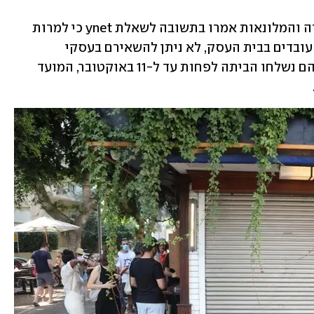
ראשי הארגונים היציגים של ענפי ההסעדה והמלונאות אמרו בתשובה לשאלת ynet כי למרות 
הפיצוי שהבטיחה הממשלה למי שישאיר עובדים בבית העסק, לא ניתן להשאירם בעסקי 
ההסעדה ובבתי המלון שנסגרו כליל. לכן הם נשלחו הביתה לפחות עד ל-11 באוקטובר, המועד 