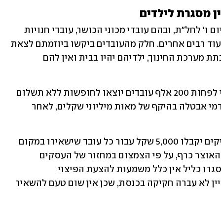
ן מסגרת לילדים
גם בענפים אחרים אלפי עובדים הוצאו ביום ו' לחל"ת, ובהם עובדי מכוני הכושר, עובדי חנויות 
בקניונים ועובדים בבריכות, מצילים בים ועוד רבים אחרים. חלק מהעובדים ביקשו ביוזמתם לצאת 
לחופשות ללא תשלום, משום שבשל השבתת מערכת החינוך, ילדיהם יהיו בבית ואין להם 
במוסד לביטוח לאומי העריכו ערב החג כי לפחות 200 אלף עובדים יוצאו לחופשות ללא תשלום 
בשל הסגר השני, ויהיה צורך לשלם להם דמי אבטלה בהיקף של מאות מיליוני שקלים, לאחר 
במשרד האוצר גיבשו תוכנית, לפיה מעסיקים יקבלו 5,000 שקל עבור כל עובד שישאירו במקום 
העבודה בעת הסגר, מעבר לשיעור שקבע האוצר כרף, על פי הצמצום במחזור של העסקים 
השונים. אולם, בענפים שבהם העסקים ייסגרו כליל אין כלל משמעות להצעת הפיצוי 
הממשלתית, שטרם אושרה בממשלה ועדיין לא עברה חקיקה בכנסת, שכן אין שום טעם להשאיר 