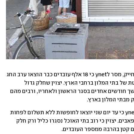
נשיא התאחדות המלונות בישראל, אמיר חייק, מסר לynet כי 18 אלף עובדים כבר הוצאו ערב החג 
לחופשות ללא תשלום בשל סגירה מוחלטת של בתי המלון ברחבי הארץ. יצוין שחלק גדול 
מהעובדים היו בחופשות ללא תשלום במשך חודשים אחדים בסגר הראשון ולאחריו, ורבים מהם 
 מבתי המלון בארץ.
מנכ"ל איגד המסעדות, שי ברמן, אמר ל-ynet כי עד יום שני יוצאו לחופשות ללא תשלום לפחות 
80 אלף עובדים במסעדות, בתי הקפה והפאבים. יצוין כי רוב בתי האוכל נסגרו כליל ורק חלק 
ם קטן בהרבה ממספר העובדים.