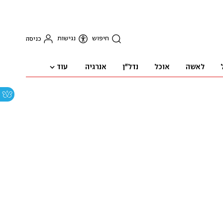
חיפוש
נגישות
כניסה
עוד
לאשה
אוכל
נדל"ן
אנרגיה