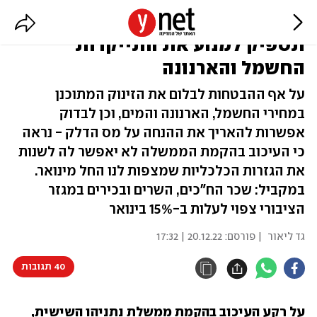
מסתמן: הממשלה החדשה לא
תספיק למנוע את התייקרות
החשמל והארנונה
על אף ההבטחות לבלום את הזינוק המתוכנן
במחירי החשמל, הארנונה והמים, וכן לבדוק
אפשרות להאריך את ההנחה על מס הדלק - נראה
כי העיכוב בהקמת הממשלה לא יאפשר לה לשנות
את הגזרות הכלכליות שמצפות לנו החל מינואר.
במקביל: שכר הח"כים, השרים ובכירים במגזר
הציבורי צפוי לעלות ב-15% בינואר
גד ליאור
| פורסם:
20.12.22 | 17:32
40 תגובות
על רקע העיכוב בהקמת ממשלת נתניהו השישית, 