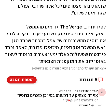
שננקוט בהן. מצטרפים לכל אלה שרחבי העולם 
שקוראים לשלום".
לפי דיווח ב-The Verge, גורמים מהממשל 
באוקראינה פנו לטים קוק בשבוע שעבר בבקשה לנתק 
את רוסיה מהשירותים של אפל. במכתב שכתב סגן 
ראש ממשלת אוקראינה, מיכאילו פדורוב, לאפל, נכתב 
כי "בטוח שפעולות כאלה יניעו צעירים ברוסיה לעצור 
באופן יזום את התוקפנות הצבאית".
מצאתם טעות? כתבו לנו | המייל האדום גם בווטסאפ
8
תגובות
הוספת תגובה
אנדרואיד
01:39 | 02.03.22
א
אוי זה מצחיק עד דמעות! בסין כן מוכרים ברוסיה
לא?
להצטרף לדיון
9
1
3
תגובות