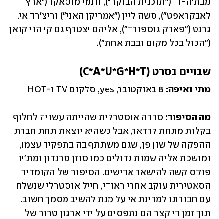
מבת'ה-רו ("תוכנית הבוקר"), וונמי מוסאקו ("ארץ 
לאבקראפט"), סשה ליין ("אמריקן האני") וריצ'רד אי. 
גרנט ("פארק גוספורד"), אליהם יצטרף גם קי הוי קואן 
("הכול בכל מקום ובבת אחת").
שבויים בסרט (C*A*U*G*H*T)
מתי ואיפה: 
8 באוקטובר, yes, סלקום TV ו-HOT
מה הסיפור:
 סדרה אוסטרלית שהייתה עשויה לחלוף 
בקלות מתחת לרדאר, אבל כשהיא יוצאת תחת חברת 
ההפקה של שון פן, שגם משתתף בה בתפקיד עצמו, 
ומושכת אליה שמות גדולים כמו סוזן סרנדון ומת'יו 
פוקס קשה להישאר אדישים. הסיפור של הקומדיה 
הסאטירית עוקב אחרי ראודי, חייל אוסטרלי שנשלח 
עם חבורתו למדינת אי על מנת להשיב מסמך חשוב. 
תוך זמן די קצר הם נתפסים על ידי ארגון טרור של 