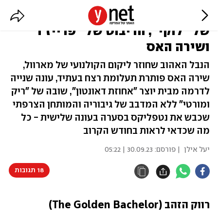
סדרות מומלצות לאוקטובר: שובה
של "לוקי", הריבוט של "פרייז'ר"
ושירה האס
הנבל האהוב שחוזר ליקום הקולנועי של מארוול,
שירה האס פותרת תעלומת רצח בעתיד, עונה שנייה
לדרמה מבית יוצר "אחוזת דאונטון", שובה של "ריק
ומורטי" ללא המדבב של גיבוריה והמותחן הצרפתי
שכבש את נטפליקס בסערה בעונה שלישית - כל
מה שכדאי לראות בחודש הקרוב
יעל אילן
| פורסם:
30.09.23 | 05:22
18 תגובות
רווק הזהב (The Golden Bachelor)