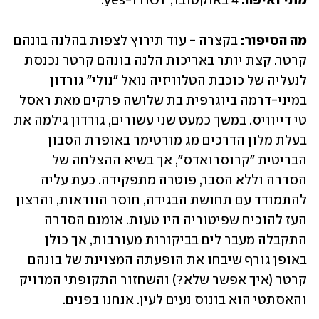
מתי ואיפה: 
4 באוקטובר, HOT ו-yes.
מה הסיפור: 
בקצרה - עוד תירוץ לצפות בהלנה בונהם 
קרטר. קצת יותר באריכות הלנה בונהם קרטר נכנסת 
לנעליה של כוכבת הטלוויזיה נואל "נולי" גורדון 
במיני-דרמה ביוגרפית בת שלושה פרקים מאת ראסל 
טי דייוויס. במשך כמעט שני עשורים, גורדון גילמה את 
בעלת מלון הדרכים מג מורטימר באופרת הסבון 
הבריטית "קרוסרואדס", אך בשיא ההצלחה של 
הסדרה וללא הסבר, פוטרה מתפקידה. כעת עליה 
להתמודד עם תחושת הבגידה, חוסר הוודאות, והרצון 
העז להוכיח שפיטוריה היו טעות. אומנם הסדרה 
התקבלה מעבר לים בביקורות מעורבות, אך כולן 
באופן גורף שיבחו את הופעתה המצוינת של בונהם 
קרטר (איך אפשר שלא?) והשחזור התקופתי המדויק 
והאסתטי הוא בונוס נעים לעין. אנחנו בפנים.