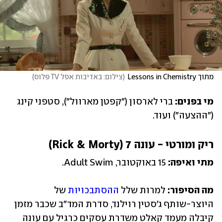
מתוך Lessons in Chemistry
(
צילום: באדיבות אפל TV פלוס
)
מי בפנים: 
ברי לארסון ("קפטן מארוול"), סטפני קינג 
("ההצעה") ועוד.
ריק ומורטי - עונה 7 (Rick & Morty)
מתי ואיפה: 
15 באוקטובר, Adult Swim.
מה הסיפור:
 למרות שלל 
ההסתבכויות 
של 
היוצר-שותף ג'סטין רוילנד, סדרת המד"ב שכבר מזמן 
קיבלה מעמד קאלט משדרת עסקים כרגיל עם עונה 