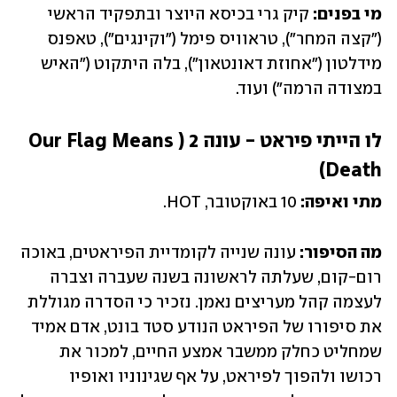
מי בפנים:
 קיק גרי בכיסא היוצר ובתפקיד הראשי 
("קצה המחר"), טראוויס פימל ("וקינגים"), טאפנס 
מידלטון ("אחוזת דאונטאון"), בלה היתקוט ("האיש 
במצודה הרמה") ועוד.
לו הייתי פיראט - עונה 2 (Our Flag Means 
Death)
מתי ואיפה:
 10 באוקטובר, HOT.
מה הסיפור:
 עונה שנייה לקומדיית הפיראטים, באוכה 
רום-קום, שעלתה לראשונה בשנה שעברה וצברה 
לעצמה קהל מעריצים נאמן. נזכיר כי הסדרה מגוללת 
את סיפורו של הפיראט הנודע סטד בונט, אדם אמיד 
שמחליט כחלק ממשבר אמצע החיים, למכור את 
רכושו ולהפוך לפיראט, על אף שגינוניו ואופיו 