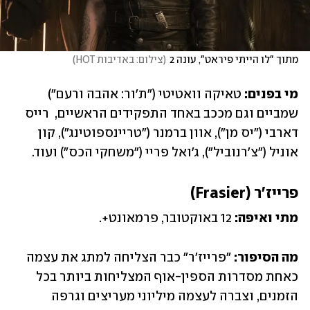
מתוך "לו הייתי פיראט", עונה 2
(
צילום: באדיבות HOT
)
מי בפנים:
 טאיקה וואטיטי ("ת'ור: אהבה ורעם") 
שמביים וגם מככב באחד התפקידים הראשיים,  רייס 
דארבי ("יס מן"), אוון ברמנר ("טריינספוטינג"), קון 
אוניל ("צ'רנוביל"), ג'ואל פריי ("משחקי הכס") ועוד.
פרייז'ר (Frasier)
מתי ואיפה: 
12 באוקטובר, פרמאונט+.
מה הסיפור:
 "פרייז'ר" כבר הצליחה למתג את עצמה 
כאחת מסדרות הספין-אוף המצליחות ביותר בכל 
הזמנים, וצברה לעצמה מיליוני מעריצים וגרפה 