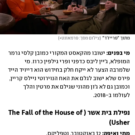
מתוך "פרייז'ר"
(
צילום מסך: פרמאונט+
)
מי בפנים:
 ישובו מהקאסט המקורי כמובן קלסי גרמר 
המופלא, ג'יין ליבס כדפני ופרי גילפין כרוז. מי 
שלמרבה הצער לא ייקח חלק בחידוש הוא דייויד הייד 
פירס שלא ישוב לגלם את האח הנוירוטי ניילס קריין, 
וכמובן גם לא ג'ון מהוני שגילם את מרטין והלך 
לעולמו ב-2018. 
נפילת בית אשר (The Fall of the House of 
Usher)
מתי ואיפה:
 12 באוקטובר, נטפליקס.