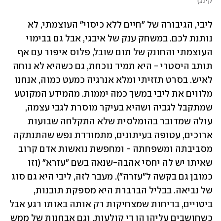
קינג
)
ליבי, הגיבורה של "חיים ללא כיסוי" העוצמתי, לא 
נותנת לכם. במשחק ענק של איבגי, אבל גם בבימוי 
העוצמתי והחונק של תום שובל, פלוס איפור עם אף 
תותב היסטרי - היא תמיד נוכחת, גם כשהיא לא נוחה 
לאיש. בסרט תזזיתי ומלא אנרגיה כמעט כמוה, אנחנו 
מלווים את ליבי במשך כמה יממות. מהמידע המקוטע 
שמתקבל לגביה ושהיא בעיקר מוסרת לגבי עצמה, 
עולה שמדובר בהומלסית שלא התקלחה שבועות 
ארוכים, עטופה בעיתונים, מתמודדת נפש שהתנתקה 
מסביבתה ומשפחתה - ומחפשת נואשות אדם קרוב 
שאיתו יש לה יחסי אהבה-שנאה בשם "עזרא" (וזו 
כמובן גם בקשה ל"עזרה"). מעבר לזה, ליבי היא גם סוג 
של נביאה. בבליל הברברת היא מספקת תובנות, 
ביטויים, בדיחות שמצחיקות רק אותה באותו רגע אבל 
כשחושבים עליהן הן די קולעות, וגם אבחנות של ממש 