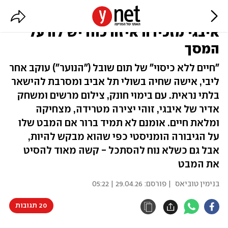
בתפקיד הומלסית על הקצה: דאנה
איבגי מזכירה איזה כוח יש לה על
המסך
"חיים ללא כיסוי" של תום שובל ("הנוער") עוקב אחר
ליבי, אישה שחיה בשולי תל אביב ומסרבת להישאר
בלתי נראית. עם בימוי חונק, צילום מרשים ומשחק
אדיר של איבגי, זוהי יצירה מטרידה, מצחיקה
ומלאת חיים. אומנם לא תמיד ברור אם המבט שלו
על הגיבורה הומניסטי כפי שהוא מבקש להיות,
אבל גם כשלא נוח להסתכל - קשה מאוד להסיט
את המבט
בנימין טוביאס
| פורסם:
29.04.26 | 05:22
20 תגובות