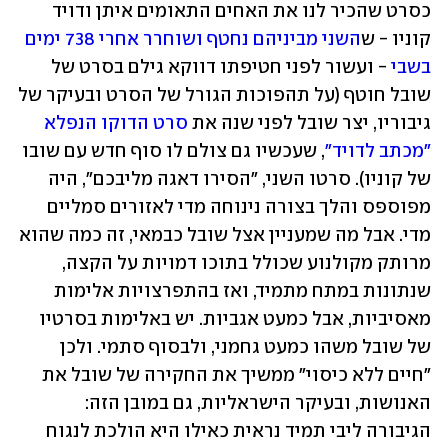
כסרט שהכיר לנו את האחים התאומים איתן ודויד 
קוניו - ש
השני מביניהם נחטף ושוחרר אחרי 738 ימים 
בשבי
 - ועשור לפני חטיפתו דווקא גילם בסרט של 
שובל חוטף (על תהפוכות הגורל של הסרט ובעיקר של 
גיבוריו, יצר שובל לפני שנה את 
סרט הדוקו הנפלא 
"מכתב לדויד"
, שעכשיו גם צולם לו סוף חדש עם שובו 
של קוניו). סרטו השני, "הסירו דאגה מליבכם", היה 
מפוספס והלך בצורה נינוחה מדי לאזורים סמליים 
מדי. אבל מה שמעניין אצל שובל כבמאי, זה כמה שהוא 
מרותק מקולנוע שכולל בתוכו דמויות על הקצה, 
שנתונות במתח מתמיד, ואז בהתפרצויות אלימות 
מאסיביות, אבל כמעט אגביות. יש באלימות בסרטיו 
של שובל משהו כמעט גחמני, ולבסוף סתמי. ולכן 
"חיים ללא כיסוי" ממשיך את החקירה של שובל את 
האנושות, ובעיקר הישראליות, גם במובן הזה: 
הגיבורה ליבי תמיד נראית כאילו היא הולכת לנגוח 