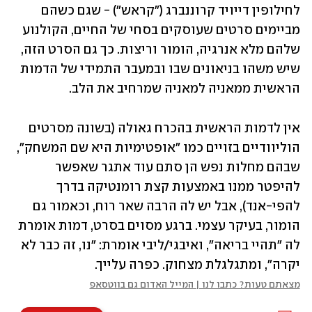
לחילופין דייויד קרוננברג ("קראש") - שגם כשהם 
מביימים סרטים שעוסקים בסחי של החיים, הקולנוע 
שלהם מלא אנרגיה, הומור וריצות. כך גם הסרט הזה, 
שיש משהו בניאונים שבו ובמעבר התמידי של הדמות 
הראשית ממאניה למאניה שמרחיב את הלב.
אין לדמות הראשית בהכרח גאולה (בשונה מסרטים 
הוליוודיים בזויים כמו "אופטימיות היא שם המשחק", 
שבהם מחלות נפש הן סתם עוד אתגר שאפשר 
להיפטר ממנו באמצעות קצת רומנטיקה בדרך 
להפי-אנד), אבל יש לה הרבה שאר רוח, וכאמור גם 
הומור, בעיקר עצמי. ברגע מסוים בסרט, דמות אומרת 
לה "תהיי בריאה", ואיבגי/ליבי אומרת: "נו, זה כבר לא 
יקרה", ומתגלגלת מצחוק. כפרה עלייך.
מצאתם טעות? כתבו לנו | המייל האדום גם בווטסאפ