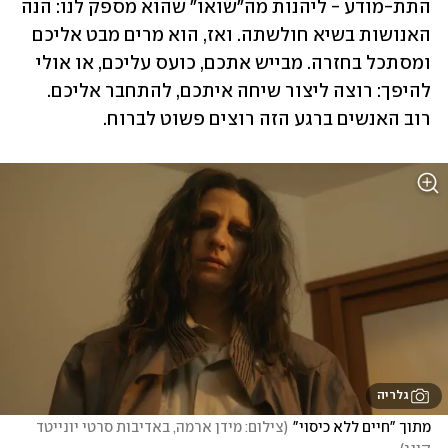
התת-מודע - ליהנות מה"שואו" שהוא מספק לנו: הנה 
האנושות בשיא חולשתה. ואז, הוא מרים מבט אליכם 
ומסתכל בחזרה. מבייש אתכם, כועס עליכם, או אולי 
להיפך: רוצה ליצור שיחה איתכם, להתחבר אליכם. 
רוב האנשים ברגע הזה רוצים פשוט לברוח.
גלריה
מתוך "חיים ללא כיסוי"
(
צילום: מידן ארמה, באדיבות סרטי יונייטד 