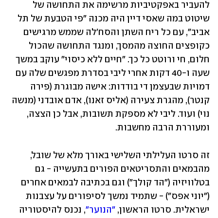
להעביר באפקטיביות מרשימה את התחושה של 
שיטוט במה שאסי דיין היה מכנה "פי הטבעת של תל 
אביב", עם כל ריח השתן והסח'לה שממש מרגישים 
כקופצים החוצה מהמסך, ומנגד התחושה שהכול 
חלום, חי ורוטט כל כך. "חיים ללא כיסוי" עוקב במשך 
שעה ו-40 דקות אחרי ליבי בסדרת מפגשים שלה עם 
דמויות שבעצמן די בודדות: אישה מבוגרת (פירה 
קנטר), מהגרת צעירה (אליס זאנו), אדם אובדני (מנשה 
נוי) ועוד. ליבי לא מספקת תשובות, אבל כן הצצה, 
ומעוררת הרבה מחשבות.
זה סרטו העלילתי השלישי באורך מלא של שובל, 
מהבמאים והתסריטאים הפורים בתעשייה - גם 
בטלוויזיה ("הד קולך") וגם בכתיבה לבמאים אחרים 
("יוני אפס") - שתמיד נמשך לסיפורים על עצבנות 
ישראלית. סרטו הראשון, 
"הנוער"
, נכנס להיסטוריה 