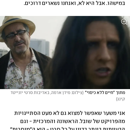
במישהו. אבל היא לא, ואנחנו נשארים דרוכים.
מתוך "חיים ללא כיסוי"
(
צילום: מידן ארמה, באדיבות סרטי יונייטד 
קינג
)
אני משער שאפשר למצוא גם לא מעט הסתייגויות 
מהפרויקט של שובל. הראשונה והמרכזית - וגם 
הבעייתית ביותר בדיון על כל סרט - היא ה"מוסרית". 