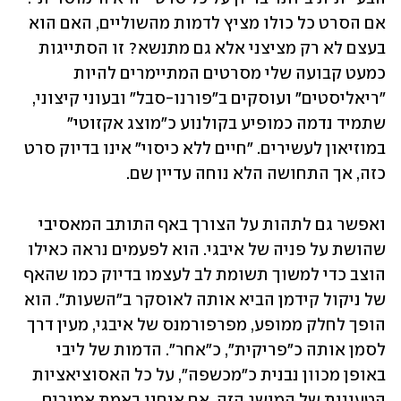
אם הסרט כל כולו מציץ לדמות מהשוליים, האם הוא 
בעצם לא רק מציצני אלא גם מתנשא? זו הסתייגות 
כמעט קבועה שלי מסרטים המתיימרים להיות 
"ריאליסטים" ועוסקים ב"פורנו-סבל" ובעוני קיצוני, 
שתמיד נדמה כמופיע בקולנוע כ"מוצג אקזוטי" 
במוזיאון לעשירים. "חיים ללא כיסוי" אינו בדיוק סרט 
כזה, אך התחושה הלא נוחה עדיין שם.
ואפשר גם לתהות על הצורך באף התותב המאסיבי 
שהושת על פניה של איבגי. הוא לפעמים נראה כאילו 
הוצב כדי למשוך תשומת לב לעצמו בדיוק כמו שהאף 
של ניקול קידמן הביא אותה לאוסקר ב"השעות". הוא 
הופך לחלק ממופע, מפרפורמנס של איבגי, מעין דרך 
לסמן אותה כ"פריקית", כ"אחר". הדמות של ליבי 
באופן מכוון נבנית כ"מכשפה", על כל האסוציאציות 
הטעונות של המושג הזה. אם אנחנו באמת אמורים 