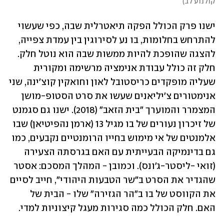
קולנוע לב
)
ישנו פרק הכולל הפקה תיאטרלית שבה, כפי שעשוי 
להתרחש בחלומות, בו נע לסירוגין בין עמדת צפייה, 
להצגה שהופכת להיות ממשות שבה הוא נוטל חלק. 
חלק זה כולל עבודת אנימציה מרשימה ומקורית 
שעליה מופקדים כריסטובל לאון וחואקין קוצ'ינה, שני 
אנימטורים צ'יליאנים שעשו את סרט הסטופ-מושן 
המצמרר והמוערך "בית הזאב" (2018). ישנו גם סגמנט 
של זיכרון נעורים של בו מגיל 13 (ארמן נהפיטיאן) שבו 
אלמנטים של אי מימוש בחייו הרומנטיים נקבעים, כמו 
גם בדינמיקה הבעייתית עם האם בגרסתה הצעירה 
(זואי -ליסטר-ג'ונס). וכמובן - המהלך המסכם: אסטר 
שהגדיר את הסרט ב"שר הטבעות היהודי", חייב לסיים 
את הקווסט של בו ב"הר הגזירה" שלו - הבית של 
האם. חלק הכולל כמה סגירות מעגל קיצוניות למדי. 