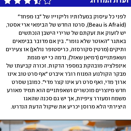
לפני כל עיסוק במעלותיו וליקוייו של "בו מפחד" 
(Beau is Afraid), סרטו החדש של הבימאי ארי אסטר, 
יש לזעוק את זעקתם של שרירי הישבן הנכתשים 
באתגר "האוטר שלא גומר". בין אם מדובר בבימאים 
ותיקים (מרטין סקורסזה, כריסטופר נולאן) או צעירים 
ושאפתניים (דמיאן שאזל), נדמה כי יש מגמת 
אינפלציה מובהקת במספר הדקות. זכורה קביעתו של 
מבקר הקולנוע המנוח רוג'ר איברט "אף סרט טוב אינו 
ארוך מדי, ואף סרט רע אינו קצר מדי". כמובן שסרט 
חדש מיוצרים מוכשרים ושאפתניים הוא תמיד מאורע 
משמח ומעורר ציפיות, אך יש גם סכנה שהאגו 
היצירתי הלא מרוסן יכריע את שיקול הדעת הנדרש. 