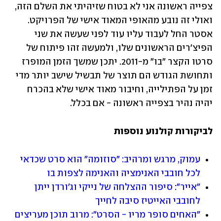
צפייה ראשונה אני לא בטוח שזיהיתי את השלם הזה, 
ואולי זה נובע מהאופי המאוד אישי של הפרויקט. 
אסטר החל לעבוד עליו עוד לפני שעשה את שני 
הפיצ'רים הראשונים שלו, ולמעשה זהו פיתוח של 
סרטו הקצר "בו" מ-2011. יתכן שמשך הזמן המופרז 
ותחושת הגודש הם תוצר של תבשיל שישב יותר מדי 
זמן על הפתילייה, וחיבור מאוד אישי שלא בהכרח 
יהיה נהיר בצפייה ראשונה - אם בכלל.      
לביקורות קולנוע נוספות
עמוק, מרגש ומרהיב: "סוזומה" הוא סרט שכדאי 
לכל חובבי האנימציה והאנימה לצפות בו
"אייר": סיפור ההצלחה של נייקי וג'ורדן ייתן 
לחובבי האייטיז סיבה לחייך
"האחים סופר מריו - הסרט": מרוב תוכן מעריצים 