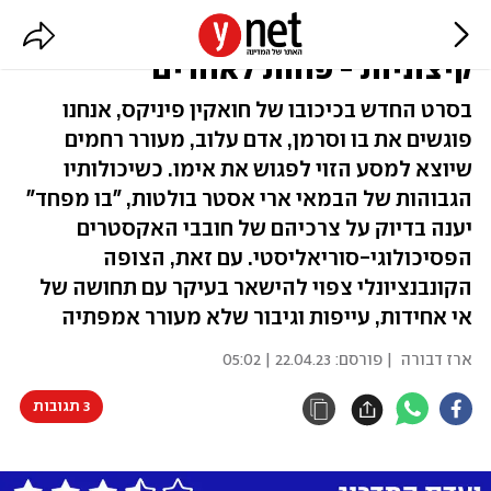
"בו מפחד": צפיית חובה לחובבי
קיצוניות - פחות לאחרים
בסרט החדש בכיכובו של חואקין פיניקס, אנחנו
פוגשים את בו וסרמן, אדם עלוב, מעורר רחמים
שיוצא למסע הזוי לפגוש את אימו. כשיכולותיו
הגבוהות של הבמאי ארי אסטר בולטות, "בו מפחד"
יענה בדיוק על צרכיהם של חובבי האקסטרים
הפסיכולוגי-סוריאליסטי. עם זאת, הצופה
הקונבנציונלי צפוי להישאר בעיקר עם תחושה של
אי אחידות, עייפות וגיבור שלא מעורר אמפתיה
ארז דבורה
| פורסם:
22.04.23 | 05:02
3 תגובות