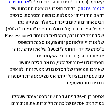
קאופמן (במיוחד "סינכדוכה, ניו-יורק" ו"
אני חושבת 
לגמור עם זה
"). בליבת האירוע נמצאת הנוכחות של 
"האם היהודייה" כמפלצת כותשת ומסרסת. סרטים 
רבים אחרים עולים בזיכרון במהלך הצפייה כמו, 
למשל, הילכדות בעולם חולה הנפש ב"ספיידר" (2002) 
של דיוויד קרוננברג, המפלצת המגיחה ב-Possession 
של אנדז'יי זולאווסקי (1981), או סצנת המשפט 
ב"פינק פלויד - החומה" (1982) של אלן פרקר. זוהי 
צפיית חובה עבור חובבי האקסטרים 
הפסיכולוגי-סוריאליסטי, גם אם חלקם יחושו 
שאורכו המופרז של הסרט גורע ממעלותיו. לצופים 
עם טעם קונבנציונלי יותר אני מציע אזהרת הימנעות 
גורפת וחד משמעית.             
אסטר בן ה-36 ביים עד כה שני סרטי אימה שעסקו 
בפולחנים אפלים של כתות הלוכדות את הגיבורים. 