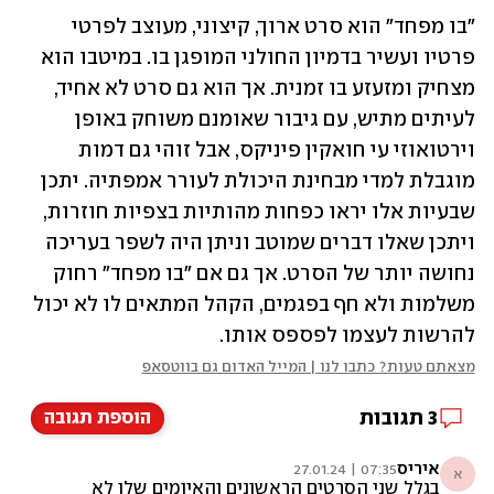
"בו מפחד" הוא סרט ארוך, קיצוני, מעוצב לפרטי 
פרטיו ועשיר בדמיון החולני המופגן בו. במיטבו הוא 
מצחיק ומזעזע בו זמנית. אך הוא גם סרט לא אחיד, 
לעיתים מתיש, עם גיבור שאומנם משוחק באופן 
וירטואוזי עי חואקין פיניקס, אבל זוהי גם דמות 
מוגבלת למדי מבחינת היכולת לעורר אמפתיה. יתכן 
שבעיות אלו יראו כפחות מהותיות בצפיות חוזרות, 
ויתכן שאלו דברים שמוטב וניתן היה לשפר בעריכה 
נחושה יותר של הסרט. אך גם אם "בו מפחד" רחוק 
משלמות ולא חף בפגמים, הקהל המתאים לו לא יכול 
להרשות לעצמו לפספס אותו. 
מצאתם טעות? כתבו לנו | המייל האדום גם בווטסאפ
3
תגובות
הוספת תגובה
איריס
07:35 | 27.01.24
א
בגלל שני הסרטים הראשונים והאיומים שלו לא