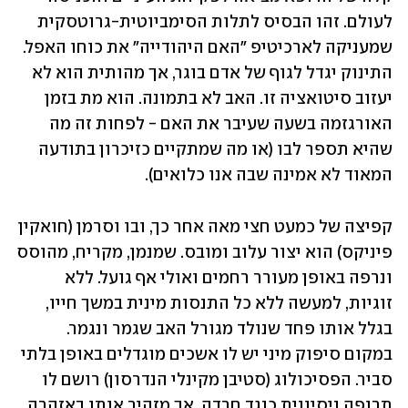
לעולם. זהו הבסיס לתלות הסימביוטית-גרוטסקית 
שמעניקה לארכיטיפ "האם היהודייה" את כוחו האפל. 
התינוק יגדל לגוף של אדם בוגר, אך מהותית הוא לא 
יעזוב סיטואציה זו. האב לא בתמונה. הוא מת בזמן 
האורגזמה בשעה שעיבר את האם - לפחות זה מה 
שהיא תספר לבו (או מה שמתקיים כזיכרון בתודעה 
המאוד לא אמינה שבה אנו כלואים).   
קפיצה של כמעט חצי מאה אחר כך, ובו וסרמן (חואקין 
פיניקס) הוא יצור עלוב ומובס. שמנמן, מקריח, מהוסס 
ונרפה באופן מעורר רחמים ואולי אף גועל. ללא 
זוגיות, למעשה ללא כל התנסות מינית במשך חייו, 
בגלל אותו פחד שנולד מגורל האב שגמר ונגמר. 
במקום סיפוק מיני יש לו אשכים מוגדלים באופן בלתי 
סביר. הפסיכולוג (סטיבן מקינלי הנדרסון) רושם לו 
תרופה ניסיונית כנגד חרדה, אך מזהיר אותו באזהרה 