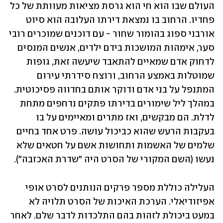
העולם שבו הוא חי הוא גרסת מציאות מעוותת של כל 
פחדיו. הרחוב בו נמצאת דירתו העלובה הוא סיוט 
אורבני ספוג בהומור שחור - עם דוכנים שמוכרים רובי 
סער, אימהות המושכות בידם ילדים, אנשים המנסים 
לדחוק אדם שמאיים להתאבד שיעשה זאת, גופות 
שמוטלות באמצע הרחוב, ורוצח סידרתי עירום 
המתנפל על בני אדם ודוקר אותם בחדווה פסיכוטית. 
במהלך ליל שימורים בדירתו פתקים נדחפים מתחת 
לדלת. הם מבקשים, ואז מתרים ומאיימים על בו 
בעקבות הרעש שהוא כביכול עושה. פרט אחד בחיים 
שלמים של האשמות ותחושות אשם על חטאים שלא 
נעשו (השם המקורי של הסרט היה "שדרת האכזבה").  
העלילה כוללת מספר פרקים הנותנים לסרט אופי 
אפיזודיאלי. הערכת האיכות של הסרט תלויה לא 
במעט ביכולת לזהות בהם התלכדות לדבר שלם. לאחר 