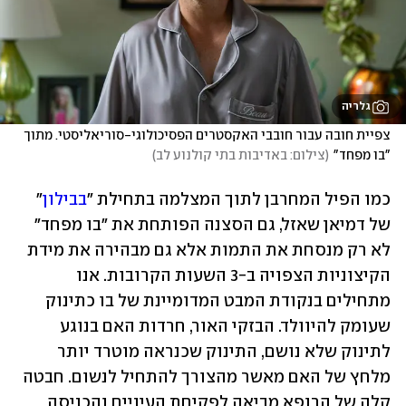
גלריה
צפיית חובה עבור חובבי האקסטרים הפסיכולוגי-סוריאליסטי. מתוך 
"בו מפחד"
(
צילום: באדיבות בתי קולנוע לב
)
כמו הפיל המחרבן לתוך המצלמה בתחילת "
בבילון
" 
של דמיאן שאזל, גם הסצנה הפותחת את "בו מפחד" 
לא רק מנסחת את התמות אלא גם מבהירה את מידת 
הקיצוניות הצפויה ב-3 השעות הקרובות. אנו 
מתחילים בנקודת המבט המדומיינת של בו כתינוק 
שעומק להיוולד. הבזקי האור, חרדות האם בנוגע 
לתינוק שלא נושם, התינוק שכנראה מוטרד יותר 
מלחץ של האם מאשר מהצורך להתחיל לנשום. חבטה 
קלה של הרופא מביאה לפקיחת העיניים והכניסה 