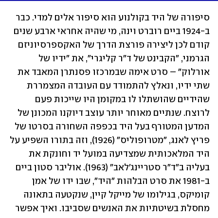
סיפורה של היד בקולנוע הוא סיפור אלים למדי. כבר 
ב-1924 ביים רוברט וינה, מי שהיה אחראי ארבע שנים 
קודם לכן ליצירה פורצת הדרך של האקספרסיוניזם 
הגרמני, "הקבינט של ד"ר קליגרי", את "ידיו של 
אורלוק" – סרט אימה שבמרכזו פסנתרן המאבד את 
שתי ידיו, ונאלץ להתמודד עם העובדה המצמררת 
שהידיים שהושתלו לו במקומן היו שייכות פעם 
לרוצח. שנתיים מאוחר יותר עוצב דיוקנו המכונן של 
המדען המטורף בעל היד בכפפה השחורה בסרטו של 
פריץ לאנג, "מטרופוליס" (1926), וזה בתורו השפיע על 
היד המלאכותית שמצדיעה במועל יד וחונקת את 
בעליה ב"ד"ר סטריינג'לאב" (1963). אוליבר סטון ביים 
ב-1981 את סרט הבלהות "היד", שבו ידו של אמן 
קומיקס, בגילומו של מייקל קיין, שנקטעה בתאונה 
מחסלת בשיטתיות את האנשים שסביבו. ואיך אפשר 