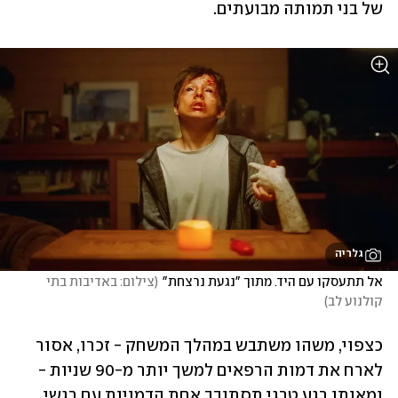
של בני תמותה מבועתים.
גלריה
אל תתעסקו עם היד. מתוך "נגעת נרצחת"
(
צילום: באדיבות בתי 
קולנוע לב
)
כצפוי, משהו משתבש במהלך המשחק - זכרו, אסור 
לארח את דמות הרפאים למשך יותר מ-90 שניות - 
ומאותו רגע טרגי תסתובב אחת הדמויות עם רגשי 