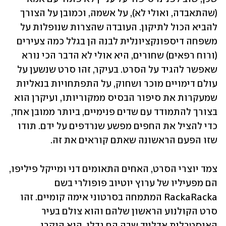
(שהתאבדה, ואולי לא), על אשמה, וכמובן על הצורך 
להביא הכול לתיקון. העובדה שהצרות שנופלות על 
משפחה דיספונקציונלית לבנה הן בגלל כמה צעירים 
(ורוח רפאים) שחורים, היא אולי לא הדבר הכי נורא 
שאפשר להגיד על הסרט. בעיקר, זהו סרט שנשען על 
עולם דימויים מוכר ושחוק, על התפתחויות בנאליות 
שמעקרות את סיפור הבסיס ממקוריותו, ועיקרן הוא 
בצורך להתמודד עם שדים פנימיים, ביותר ממובן אחד, 
כדי להציל את החפים מפשע שנרדפים על ידם. תודו 
שזו הפעם הראשונה שאתם קוראים את זה.
צמד יוצרי הסרט, האחים התאומים דני ומייקל פיליפו, 
הם מפעיליו של ערוץ יוטיוב פופולרי בשם 
RackaRacka המתמחה בסרטוני אימה קומיים. זהו 
סרט הקולנוע הראשון שלהם והוא צולם בעיר 
האוסטרלית אדלייד שבה הם גדלו. הוא הוקרן 