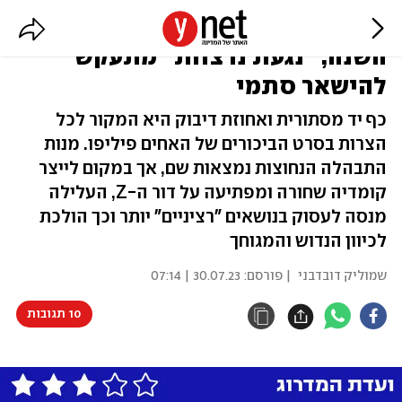
במקום להפוך לסרט האימה של
השנה, "נגעת נרצחת" מתעקש
להישאר סתמי
כף יד מסתורית ואחוזת דיבוק היא המקור לכל
הצרות בסרט הביכורים של האחים פיליפו. מנות
התבהלה הנחוצות נמצאות שם, אך במקום לייצר
קומדיה שחורה ומפתיעה על דור ה-Z, העלילה
מנסה לעסוק בנושאים "רציניים" יותר וכך הולכת
לכיוון הנדוש והמגוחך
שמוליק דובדבני
| פורסם:
30.07.23 | 07:14
10 תגובות