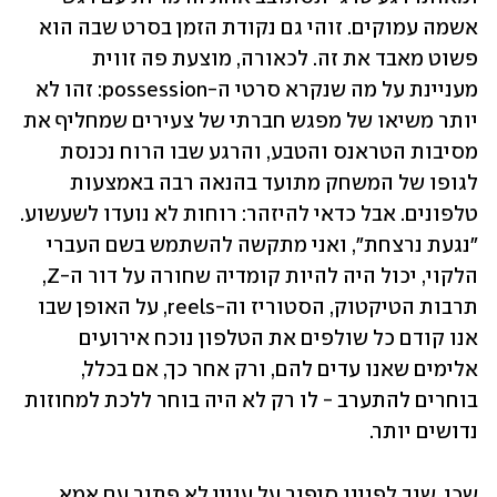
אשמה עמוקים. זוהי גם נקודת הזמן בסרט שבה הוא 
פשוט מאבד את זה. לכאורה, מוצעת פה זווית 
מעניינת על מה שנקרא סרטי ה-possession: זהו לא 
יותר משיאו של מפגש חברתי של צעירים שמחליף את 
מסיבות הטראנס והטבע, והרגע שבו הרוח נכנסת 
לגופו של המשחק מתועד בהנאה רבה באמצעות 
טלפונים. אבל כדאי להיזהר: רוחות לא נועדו לשעשוע. 
"נגעת נרצחת", ואני מתקשה להשתמש בשם העברי 
הלקוי, יכול היה להיות קומדיה שחורה על דור ה-Z, 
תרבות הטיקטוק, הסטוריז וה-reels, על האופן שבו 
אנו קודם כל שולפים את הטלפון נוכח אירועים 
אלימים שאנו עדים להם, ורק אחר כך, אם בכלל, 
בוחרים להתערב - לו רק לא היה בוחר ללכת למחוזות 
נדושים יותר.
שכן, שוב לפנינו סיפור על עניין לא פתור עם אמא 