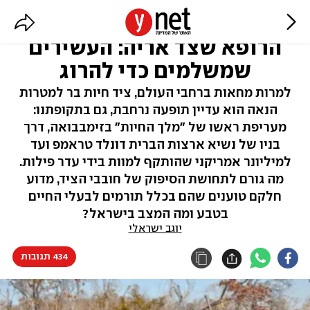
האישה שחגגה ליד ג'ירף מת,
הרופא שצד אריה: העשירים
שמשלמים כדי להרוג
למרות מחאות ברחבי העולם, ציד חיות בר למטרות
הנאה הוא עדיין תופעה נרחבת, גם בתקופתנו:
מעריפת ראשו של "מלך החיות" בזימבבואה, דרך
בניו של נשיא ארצות הברית דונלד טראמפ ועד
למיליונר אמריקני שהותקף למוות בידי עדר פילות.
מה גורם לתחושת הסיפוק של חובבי הציד, מדוע
חלקם טוענים שהם בכלל תורמים לבעלי החיים
בטבע ומה המצב בישראל?
יוגב ישראלי
434 תגובות