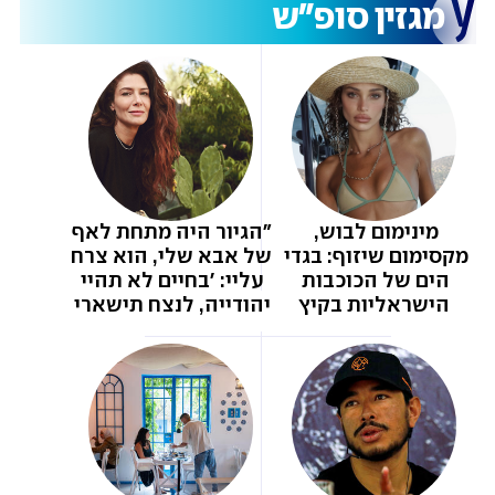
מגזין סופ"ש
מינימום לבוש, 
"הגיור היה מתחת לאף 
מקסימום שיזוף: בגדי 
של אבא שלי, הוא צרח 
הים של הכוכבות 
עליי: 'בחיים לא תהיי 
הישראליות בקיץ
יהודייה, לנצח תישארי 
השומרונית 
שהתגיירה'. הוא לא 
סלח לי עד יומו 
האחרון"