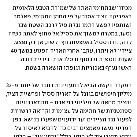
מכיוון שבתחומי האתר של שמורת הטבע הלאומית 
באפריקה הציד אסור על פי החוק המקומי, פאלמר 
ושותפיו לפשע רתמו נבלת פיל לרכב השטח שבו 
נסעו, במטרה למשוך את ססיל אל מחוץ לאתר. כשזה 
קרה, נורה ססיל באמצעות חץ וקשת, אך רק נפצע. 
ציידיו לא ויתרו, עקבו אחרי האריה הפגוע במשך 40 
שעות נוספות ולבסוף חיסלו אותו ביריית רובה. 
ראשו נערף באכזריות וגופתו הושארה בשטח.
המקרה הקשה הביא להתעניינות רחבה של יותר מ-32 
מיליון חיפושים בגוגל על האריה ססיל ופרשיית הציד, 
והצית מחאה של מיליוני בני אדם – מהתארגנויות 
ספונטניות של חתימה על עצומות וקריאה לרשויות 
לפעול נגד הציידים ועד ידוענים שפעלו בנושא. בפן 
המדיני, נעשו מאמצים רבים כדי להביא לאיסור על 
ייבוא תוצרי ציד לא חוקי, כולל "גביעי ציד" – חלקי 