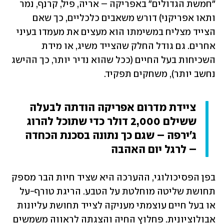
"חמשת הגדולים" באפריקה – אריה, פיל, קרנף, נמר 
ותאו אפריקני) דורש משאבים כלכליים, כך שאם 
הצייד מצליח במשימתו הוא מעצים את מעמדו בעיני 
אחרים. גם גודל החלק שהצייד משיג, או מידת 
השכיחות בעל החיים (ככל שהוא נדיר יותר, כך ההישג 
נחשב יותר), משחקים תפקיד.
ציידת מדרום אפריקה הודתה לבעלה 
ששילם 2,000 דולר כדי שתוכל להרוג 
ג'ירפה – שגם כך נתונה בסכנת הכחדה 
– לרגל יום האהבה
בפן הפסיכולוגי, ההערכה היא שציד חיות הבר מספק 
תחושת שליטה מוחלטת על הטבע. הריגת טורף-על 
או בעל חיים עוצמתי מעניקה לצייד תחושת עליונות 
אבולוציונית. פחלוץ החיה והצגתה לראווה משמשים 