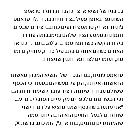
גם בניו של נשיא ארצות הברית דונלד טראמפ 
השתתפו באופן פעיל בציד חיות בר. דונלד טראמפ 
ג'וניור ואריק טראמפ ידועים כחובבי ציד מושבעים, 
ותמונות ממסע הציד שלהם בזימבבואה עוררו 
ביקורת קשה כשהתפרסמו ב-2012. בתמונות נראו 
האחים כשהם אוחזים בזנב פיל כרות, מחזיקים נמר 
מת, ועומדים לצד תאו ותנין שניצודו.
טראמפ ג'וניור, בנו הבכור של הנשיא המכהן מאשתו 
הראשונה איוונה, הגן על מעשיהם בטענה כי הכסף 
ששולם עבור רישיונות הציד עובר לשימור חיות הבר 
וכי הבשר נתרם לכפרים מקומיים הסובלים מרעב. 
"אני מתערב שהכסף שאני מוציא על דמי רישוי 
שחוזרים לבעלי החיים הוא הרבה יותר ממה 
שהמתנגדים נותנים, בוודאות", הוא כתב ברשת X, 