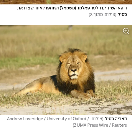
רופא השיניים וולטר פאלמר (משמאל) ושותפו לאחר שצדו את 
ססיל
(
צילום: מתוך X
)
האריה ססיל
(
צילום: Andrew Loveridge / University of Oxford / 
)
ZUMA Press Wire / Reuters