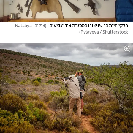
חלקי חיות בר שניצודו במסגרת ציד "גביעים"
(
צילום: Nataliya 
)
Pylayeva / Shutterstock