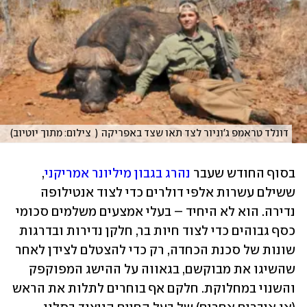
דונלד טראמפ ג'וניור לצד תאו שצד באפריקה
(
צילום: מתוך יוטיוב
)
בסוף החודש שעבר 
נהרג בגבון מיליונר אמריקני
, 
ששילם עשרות אלפי דולרים כדי לצוד אנטילופה 
נדירה. הוא לא היחיד – בעלי אמצעים משלמים סכומי 
כסף גבוהים כדי לצוד חיות בר, חלקן נדירות ובדרגות 
שונות של סכנת הכחדה, רק כדי להצטלם לצידן לאחר 
שהשיגו את מבוקשם, בגאווה על ההישג המפוקפק 
והשנוי במחלוקת. חלקם אף בוחרים לתלות את הראש 