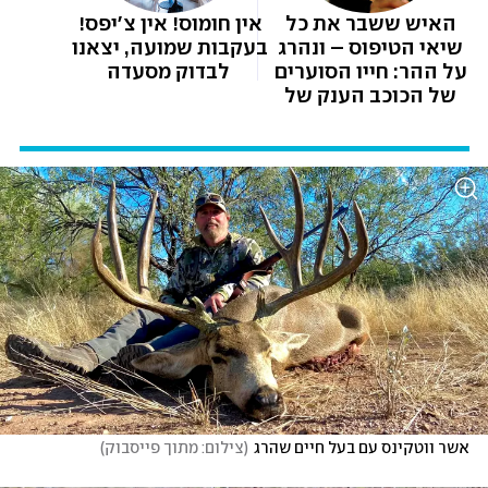
האיש ששבר את כל 
אין חומוס! אין צ'יפס! 
שיאי הטיפוס – ונהרג 
בעקבות שמועה, יצאנו 
על ההר: חייו הסוערים 
לבדוק מסעדה
של הכוכב הענק של 
נטפליקס
אשר ווטקינס עם בעל חיים שהרג
(
צילום: מתוך פייסבוק
)