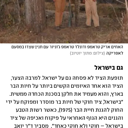
האחים אריק טראמפ ודונלד טראמפ ג'וניור עם תנין שצדו במסעם 
לאפריקה
(
צילום: מתוך יוטיוב
)
גם בישראל
תופעת הציד לא פסחה גם על ישראל. למרבה הצער, 
הציד הוא אחד האיומים הקשים ביותר על חיות הבר 
בארץ, והוא מעמיד את חלקן בסכנת הכחדה ממשית. 
"בישראל, ציד חוקי של חיות בר מוסדר ומפוקח על ידי 
החוק להגנת חיית הבר (1975), כאשר רשות הטבע 
והגנים היא הגוף האחראי על פיקוח ואכיפה של ציד 
בישראל – חוקי ולא חוקי כאחד",  מסביר ד"ר יואב 