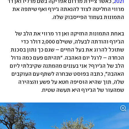
2021
, כאשר ציידת מדרום אפריקה בשם מרליז ואן דר 
מרווי החליטה לצוד להנאתה ג'ירף ואף שיתפה את 
התמונות בעמוד הפייסבוק שלה.
באחת התמונות החזיקה ואן דר מרווי את הלב של 
הג'ירף והודתה לבעלה, ששילם 2,000 דולר כדי 
שתוכל להרוג את בעל החיים – שגם כך נתון בסכנת 
הכחדה – לרגל יום האהבה. "תהיתם פעם כמה גדול 
הלב של הג'ירף? אני בעננים מהמתנה שקיבלתי ליום 
האהבה", כתבה בפוסט שבחרה לשתף עם העוקבים 
שלה, תוך שהיא הוסיפה חטא על פשע והצהירה 
שמהעור של הג'ירף היא תעשה שטיח.