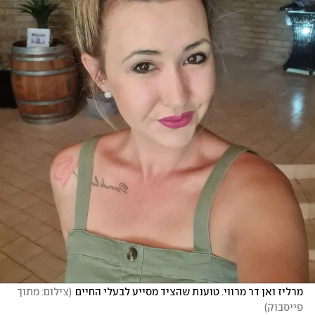
מרליז ואן דר מרווי. טוענת שהציד מסייע לבעלי החיים
(
צילום: מתוך 
פייסבוק
)