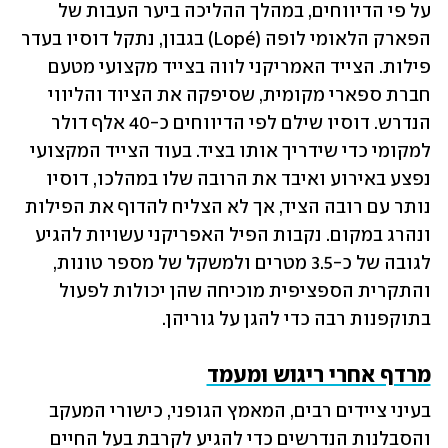
על פי הדיווחים, במהלך ההליכה ביער העבות של 
הפארק הלאומי לופה (Lopé) בגבון, נתקל דוסיו בעדר 
פילות. הצייד האמריקני לווה בצייד מקצועי מטעם 
חברת ספארי מקומית, שסיפקה את הציוד והליווי 
הנדרש. דוסיו שילם לפי הדיווחים כ-40 אלף דולר 
למקומי כדי שידריך אותו בציד. בעוד הצייד המקצועי 
נפצע באירוע ואיבד את הרובה שלו במהלכו, דוסיו 
נותר עם רובה הציד, אך לא הצליח להדוף את הפילות 
ונהרג במקום. נקבות הפיל האפריקני עשויות להגיע 
לגובה של כ-3.5 מטרים ולמשקל של מספר טונות, 
והתקרית הספציפית מוכיחה שהן יכולות לפעול 
בתוקפנות רבה כדי להגן על גוריהן.
מרדף אחרי ריגוש ומעמד
בעיני ציידים רבים, המאמץ הגופני, כישורי המעקב 
והסבלנות הנדרשים כדי להגיע לקרבת בעל החיים 