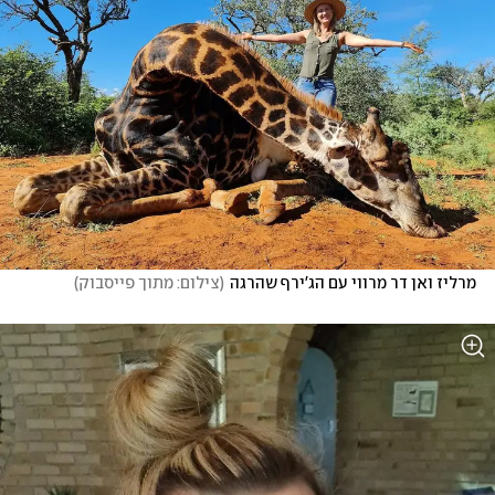
מרליז ואן דר מרווי עם הג'ירף שהרגה
(
צילום: מתוך פייסבוק
)