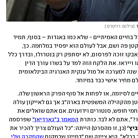
(
צילום: רויטרס 
)
דוד גבר על גוליית ופרודו על סארומן, אבל בחיים האמיתיים - שלא כמו באגדות – בסוף, תמיד 
מנצחת המפלצת. הגיבור יכול לנצח קרב קטן פה ושם, אבל לעולם הוא יפסיד במלחמה. כך, 
תאגיד גלובלי חזק, שנתקל ביריב קטן שמאבקו זוכה לפרסום, לא יסתפק רק בנטרולו, ובדרך כלל 
יעכב גם למעוך אותו - להרתיע, למען יראו וייראו. את הלקח הזה למד על בשרו עורך הדין 
, שיצא לפני 30 שנה למערכה אל מול ענקית האנרגיה הבינלאומית 
ם מחיר אישי כבד במיוחד.
סאגת דונציגר / שברון הגיעה לפני שבועיים לסיומה, או לפחות אל סוף הפרק הראשון שלה. 
דונציגר הפך בינתיים מנודה בקרב חלק קטן מהקהילה המשפטית בארה"ב אך גם לאייקון עולה 
לאחרים - פעילי סביבה, אקטיביסטים, לוחמי חופש, סנטורים וידוענים. אם אתם שואלים את 
?", אתם לא לבד. כותרת 
המאמר ב"גארדיאן"
 שפרסמה 
ביץ'
 (כן, זו מהסרט) הייתה: "כל העולם צריך להכיר את 
כלא". היא ציינה שם "דמיינו שבמקום 
שהמקרה שלי