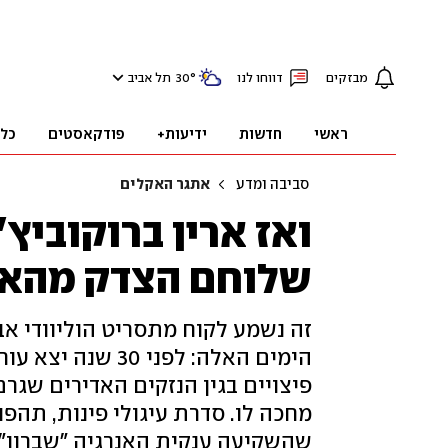
מבזקים
דווחו לנו
°
30
תל אביב
ראשי
חדשות
ידיעות+
פודקאסטים
כל
סביבה ומדע
אתגר האקלים
ואז ארין ברוקוביץ'
שלוחם הצדק מהאמ
זה נשמע לקוח מתסריט הוליוודי אב
הימים האלה: לפני 
פיצויים בגין הנזקים האדירים שגרם
מחכה לו. סדרת עיגולי פינות, תהפו
שהשקיעה ענקית האנרגיה "שברון" 