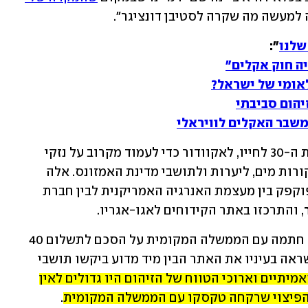
 למעשה מה שקרה לסטיבן דונציגר". 
שלנו
יה חוק אקלים"
לאומי של ישראל?
משבר האקלים לוויראלי
ב-1993 נסע דונציגר, עורך דין צעיר בשנות ה-30 לחייו, לאקוודור כדי לעמוד מקרוב על נזקי 
 למקורות מים, ליערות ולתושבי מדינת האמזונס. אלה 
נגרמו בשני עשורים של שיתוף פעולה מפוקפק בין מעצמת האנרגיה האמריקנית לבין חברת 
, והתרכזו באתר הקידוחים לאגו-אגריו.
דונציגר הגיע למקום לאחר שטקסקו כבר חתמה עם הממשלה המקומית על הסכם לתשלום 40 
מיליון דולר לשם ניקוי הזיהום שיצרה. כשראה בעיניו את האתר הבין מיד מדוע ביקשו תושבי 
הנזקים האמיתיים וארוכי הטווח של הזיהום היו גדולים לאין 
הפיצוי שרקחה טקסקו עם הממשלה המקומית
.