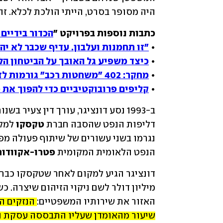
היה מסופר בסרט, הייתי הולכת לכלא. זה
כתבות נוספות בפרויקט "
הכדור בידיים 
• 
"זו תחמנות ועלבון. עדיף שכבר לא יה
• 
כיצד משפיע גל האובך על הביטחון ה
• 
מחקר: 402 "משחטות רכב" גורמות לזיהום סביבתי
• 
קליפים פרובוקטיביים כדי להפוך את 
דליפות הנפט שהסבה חברת 
טקסקו
הנפט הלאומית המקומית 
פטרו-אקוודור
האזור את שירותיו המשפטיים: 
שיעור מהאומדן שעליו התבססה עסקת 