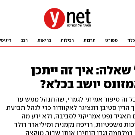
כלה
ספורט
תרבות
רכילות
בריאות
רכב
דיגיטל
 שאלה: איך זה ייתכן
זונס יושב בכלא?
ל זה סיפור אמיתי לגמרי, שהתנהל ממש עד
30 שנה יצא עורך הדין סטיבן דונציגר לאקוודור כדי לנהל תביעת
 תאגיד נפט אמריקני לסביבה, ולא ידע מה
כות משפטיות, רדיפה נקמנית ומיליארד דולר
במלחמה נגדו הותירו אותו שבור, מוקצה