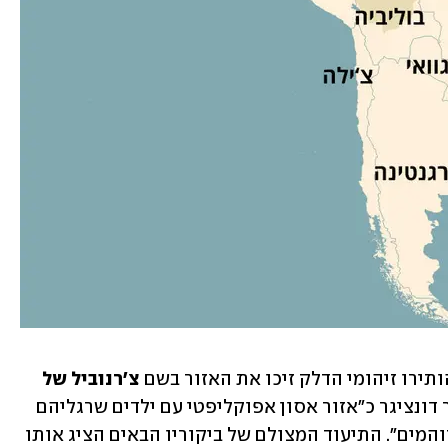
תירו זיהומי הדלק זיכו את האזור בשם 
צ'רנוביל של 
. את רשמי ביקורו הראשון תיאר דונציגר כ"אזור אסון אפוקליפטי עם ילדים שרגליהם 
היחפות מכוסות נפט בגלל השבילים המזוהמים". התיעוד המצולם של ביקוריו הבאים הציג אותו 