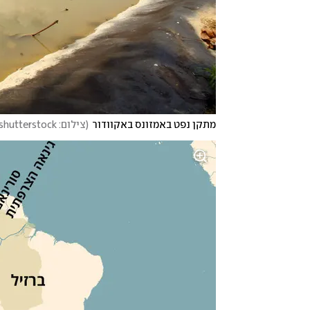
מתקן נפט באמזונס באקוודור
(
צילום: shutterstock