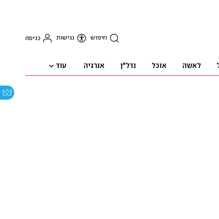
חיפוש
נגישות
כניסה
עוד
לאשה
אוכל
נדל"ן
אנרגיה