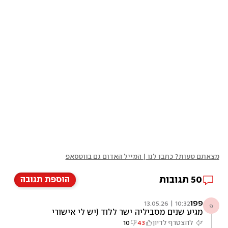
מצאתם טעות? כתבו לנו | המייל האדום גם בווטסאפ
50
תגובות
הוספת תגובה
פפו
10:32 | 13.05.26
פ
מגיע שנים מסביליה ישר ללוד (יש לי אישורי
כניסה) וטורף את הבורקס המעולה. את הסניף
להצטרף לדיון
43
10
במודיעין לא בדקתי, רחוק לי.. אבל מחיר שווה