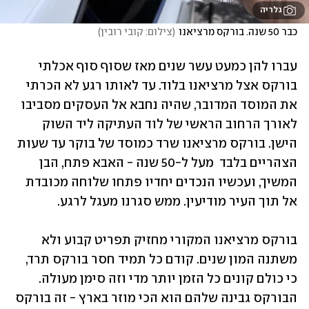
גלריה
כבר 50 שנה. בורקס מרציאנו
(
צילום: קובי רובין
)
עברו להן כמעט עשר שנים מאז שסוף סוף אכלתי 
בורקס אצל מרציאנו בלוד. עד לאותו רגע לא הכרתי 
את המוסד המדובר, שהיה נחבא אל העסקים מסביבו 
לאורך הרחוב הראשי של לוד העתיקה ליד השוק 
הישן. בורקס מרציאנו שרד כמוסד של בוקר עד שעות 
הצהריים בלבד  מעל ל-50 שנה - האבא פתח, הבן 
המשיך, ועכשיו הנכדים יחדיו פתחו שלוחה מכובדת 
אל תוך העיר מודיעין. ממש סגרנו מעגל לרגע.
בורקס מרציאנו המקורי מחזיק תפריט קבוע ולא 
משתנה המון שנים. קודם כל תמיד חסר בורקס תרד, 
כי כולם קונים כל הזמן יותר מדי וזה סימן מעולה. 
הבורקס גבינה שלהם הוא הכי מוזר בארץ - זה בורקס 