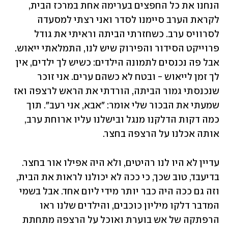
הנחנו את כל החפצים בערימה אחת במרכז הבית, 
לקראת הערב סיימנו לסדר ואני רצתי למסעדה 
לסרוויס ערב. כשחזרתי הביתה וראיתי את גודל 
פרוייקט הסידור והפירוק שיש לנו, התמלאתי ייאוש. 
אבל פה נכנסים לתמונה הילדים: כשיש לך ילדים, אין 
לך זמן לייאוש - ובטח לא כשהם ערים. אני זוכר 
שנכנסתי גמור הביתה, הורדתי את הראש לרצפה ואז 
שמעתי את הבכור שלי אומר: "אבא, אני רעב". תוך 
כמה דקות הדלקנו מנגל ובישלנו עליו ארוחת ערב, 
אותה אכלנו על הרצפה בחצר.
עדיין לא היו לנו רהיטים, ולא היה אפילו אור בחצר. 
בדיעבד, טוב שכך, כי ככה לא יכולנו לראות את הבית, 
וזה גם ככה היה כבר יותר מידי ליום אחד. אבל בשמי 
המדבר דלקו מיליון כוכבים, והילדים שלנו ראו 
הרפתקה של אש בוערת ואוכל על הרצפה מתחתת 