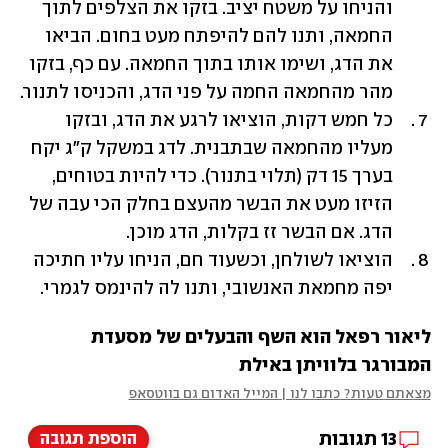
והניחו על משטח יציב. בזקו את הצלפים לתוך 
החמאה, ותנו להם להיפתח מעט בחום. הביאו 
את הדג, ושימו אותו בתוך החמאה. עם כף, בזקו 
מהר מהחמאה החמה על פני הדג, והכניסו לתנור. 
כל חמש דקות, הוציאו לרגע את הדג, ובזקו 
מעליו מהחמאה שבתבנית. לדג במשקל ק"ג יקח 
בערך 15 דק (תלוי בתנור). כדי להיות בטוחים, 
הזיזו מעט את הבשר מהעצם בחלק הכי עבה של 
הדג. אם הבשר זז בקלות, הדג מוכן. 
הוציאו לשולחן, וכשעוד חם, הניחו עליו חתיכה 
יפה מחמאת האנשובי, ותנו לה להינמס לגמרי. 
ליאור רפאל הוא השף והבעלים של מסעדת 
המבורגר בלוויתן באילת
מצאתם טעות? כתבו לנו | המייל האדום גם בווטסאפ
13
תגובות
הוספת תגובה