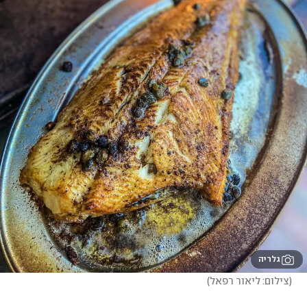
גלריה
(
צילום: ליאור רפאל
)