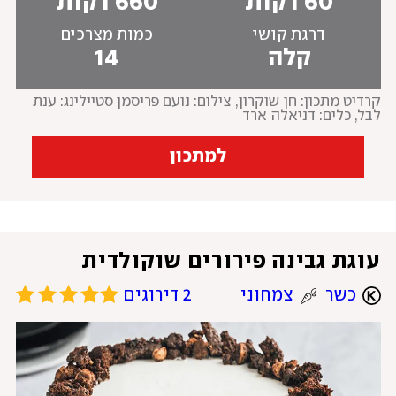
60 דקות
660 דקות
דרגת קושי
כמות מצרכים
קלה
14
קרדיט מתכון: חן שוקרון
, 
צילום: נועם פריסמן סטיילינג: ענת 
לבל, כלים: דניאלה ארד
למתכון
עוגת גבינה פירורים שוקולדית
כשר
צמחוני
2 דירוגים