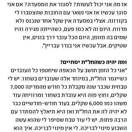
אז מה אני יכול לעשות? לסגור את המסעדה? אם אני 
סוגר עכשיו אז אני נשאר עם החובות שהצטברו לי 
בקורונה. אצלי במסעדה אין שקל אחד שנכנס ולא 
מדווח. היום זה לא כמו פעם, כשהייתה מגירה והיו 
שמים בה מזומן, היום הכל עובר דרך בונים, אין 
שטיקים. אבל עכשיו אני בגדר עבריין".
ומה יהיה כשהחל"ת יסתיים?

"אני כל הזמן חושב על הכאפה שיחטפו כל העובדים 
כשייגמר החל"ת, במיוחד אלה שעובדים בשחור. יש לי 
טבחית שכבר שנה מקבלת כל חודש מהמדינה 7,000 
שקלים, וחוץ מזה היא עובדת בשחור ומרוויחה עוד 
משהו כמו 6,000 שקלים. בעוד חודש-חודשיים כבר 
לא יהיה לה את החל"ת ואז היא תיאלץ להסתדר עם 
הרבה פחות. יש לי עוד טבח שסיפר לי שהוא עשה 
השבוע מינוי לבריכה. לי אין מינוי לבריכה. איך הוא 