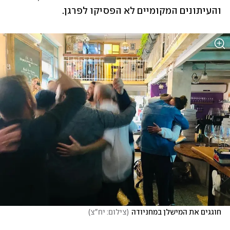
והעיתונים המקומיים לא הפסיקו לפרגן. 
חוגגים את המישלן במחניודה
(
צילום: יח"צ
)