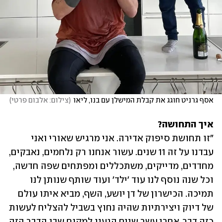
אסף גרניט חוגג את קבלת המישלן עם בנו, ליאו
(
צילום: אלבום פרטי
)
איך התחושה?

"זו תחושת סיפוק אדירה. אני מרגיש שאורי ואני 
עבדנו על זה 11 שנים. עשור אנחנו רק נלחמים, נאבקים, 
מחדדים, מדייקים, משתכללים ומפתחים שפה חדשה, 
וכל שנה נוסף לנו עוד 'ילד' ועוד שותף שנותן לנו 
תמיכה. הכישרון של דן יושע, השף, מביא איתו עולם 
של דיוק ויצירתיות שהיה נחוץ בשביל להצליח לעשות 
כזה דבר. אחרי עשר שנים הגענו למקום שבו הדבר הזה 