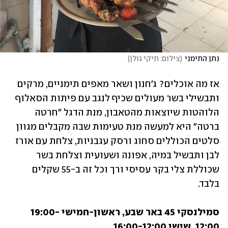
נתן התימני
(
צילום: תיקי גולן
)
אז מה אוכלים? ג'חנון ושאר מאפים תימניים, מרקים 
ותבשילי בשר מעולים שכיף לנגב עם פיתות הסאלוף 
הלוהטות שיוצאות מהטאבון, מנת הדגל "חרטה 
ברטה" היא למעשה מנת טעימות שבה מקבלים מגוון 
סלטים הכוללים סחוג ורסק עגבניות, צלחת עם אורז 
לבן ותבשיל במיה, אפונה ושעועית וצלחת בשר 
שכוללת צלי בקר עסיסי ורך וכל זה ב-55 שקלים 
בלבד.
סמילנסקי 45 באר שבע, ראשון-חמישי 19:00-
12:00, שישי 16:00-12:00