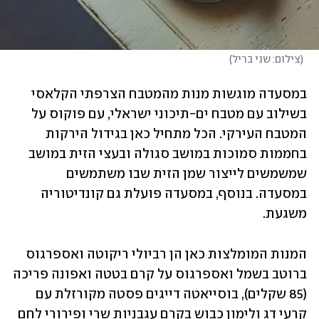
(
צילום: שני בריל
)
במסעדה מוגשות מנות מהמטבח הצרפתי הקלאסי 
בשילוב עם מטבח ים-תיכוני ישראלי, עם פוקוס על 
המטבח העירקי. הכל מתחיל כאן בגידול הירקות 
בחממות סמוכות במושב סגולה ובעצי הזית במושב 
שמשמשים לייצור שמן הזית שבו משתמשים 
במסעדה. בנוסף, במסעדה פועלת גם קונדיטוריה 
משגעת. 
המנות המומלצות כאן הן רביולי ריקוטה ואספרגוס 
ברוטב בשמל ואספרגוס על קרם בטטה ואפונה פריכה 
(85 שקלים), בוסייאטה דייגים פסטה מקורזלת עם 
קרעי דג ולימון כבוש בקרם עגבניות שרי ופירורי לחם 