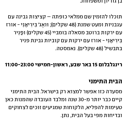
בן גוריון ומשפחות. 
תוכלו להזמין שם ממלאי כופתה – קציצות גבינה עם 
עגבניות ומעט שמנת (48 שקלים); וּואֶג' בִּירִיאַנִי - אורז 
עם ירקות ברוטב מסאלה בומביי (45 שקלים) ופַּנִיר 
בִּירִיאַנִי - אורז עם ירקות עם קוביות גבינת פניר 
בתבשיל (48 שקלים). נאמסטה. 
רינגלבלום 15 באר שבע, ראשון-חמישי 11:00-23:00
הבית התימני 
מסעדה כזו אפשר למצוא רק בישראל. הבית התימני 
קיים כבר יותר מ-30 שנה ומלבד העובדה שהמנות כאן 
טעימות להפליא, הלקוחות שמגיעים זוכים לצחוקים 
ובדיחות מפי בעל הבית, נתן. 