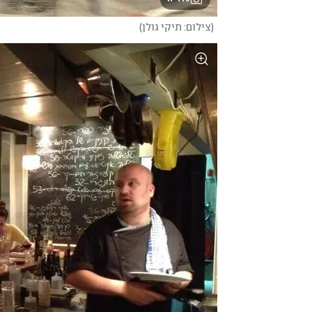
(
צילום: תיקי גולן
)