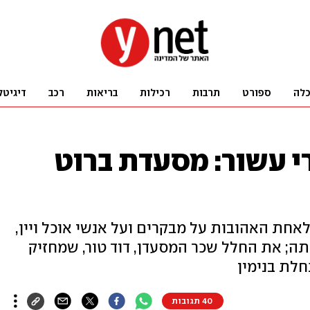
לה
ספורט
תרבות
רכילות
בריאות
רכב
דיגיטל
 עשור: מסעדת ברוט
חת האהובות על מבקרים ועל אנשי אוכל ויין,
תה; את החלל שכר המסעדן, דוד טור, שמחזיק
חלת בנימין
40 תגובות