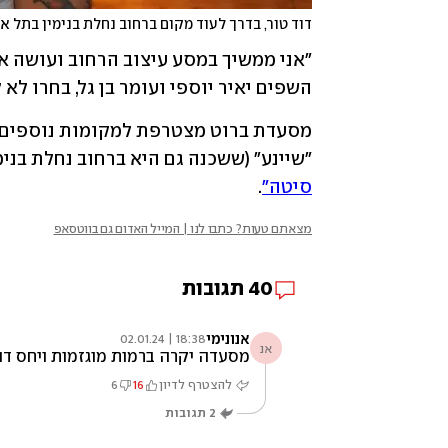
דוד טור, בדרך לעוד מקום ברחוב נחלת בנימין בתל א
השפים יאיר יוספי ועומר בן גל, בחרו לא ל
"שיינע" (ששכנה גם היא ברחוב נחלת בנימ
סיטה"
.
מצאתם טעות? כתבו לנו | המייל האדום גם בווטסאפ
40
תגובות
אנונימי
18:38 | 02.01.24
אנ
מסעדה יקרה ברמות מוגזמות ויחס דו
להצטרף לדיון
16
6
2
תגובות