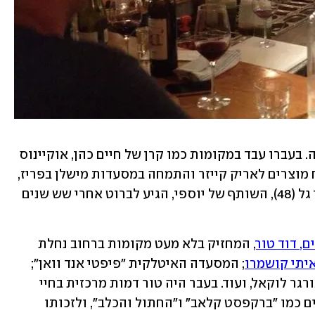
יאיר יוספי (47), היה השף הבולט במסעדה. בעברו עבד במקומות כמו קרן של חיים כהן, אוקיינוס 
של איל שני, יועזר של שאול אברון, מפתח מוצרים לאריק קייזר והתמחה במסעדות מישלן בפריז, 
שם גם התגורר במשך עשר שנים. עומר בן גל (48), השותף של יוספי, הגיע לברוט אחרי שש שנים 
, דוד טור
, המחזיק בלא מעט מקומות ברחוב נחלת 
יתי קושמרו
; המסעדה האיטלקית "פיפטי אנד וואן"; 
הפיצרייה "פיצה הר סיני"; מסעדת ההמבורגר לוקאל, ועוד. בעבר היה טור דמות מרכזית בחיי 
הלילה של תל אביב, בבעלותו היו מועדונים כמו "ברקפסט קלאב" ו"החתול והכלב", ולזכותו 