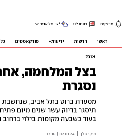
מבזקים
דווחו לנו
°
32
תל אביב
ראשי
חדשות
ידיעות+
פודקאסטים
כלכ
אוכל
בצל המלחמה, אחרי
נסגרת
מסעדת ברוט בתל אביב, שנחשבת לא
תיסגר בדיוק עשר שנים מיום פתיח
בעוד כשבעה מקומות בילוי ברחוב נ
|
תיקי גולן
02.01.24 | 17:16