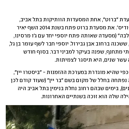
בעיצומה של המלחמה, תיסגר בקרוב מסעדת "ברוט", אחת המסעדות הוותיקות בתל אביב, 
שהייתה חביבה על שפים, מבקרי אוכל ופודיס'. את מסעדת ברוט פתח בשנת 2014 השף יאיר 
יוספי, זמן קצר אחרי שנסגרה מסעדת "אלבה" (מסעדה שאותה פתח יוספי יחד עם ג'ו מרסינו, 
הבעלים של מסעדת "קנטינה" בתל אביב), ששכנה ברחוב אבן גבירול. יוספי חבר לשף עומר בן גל, 
ויחד הם יצרו שם מטבח מקורי, אמיץ ובלתי מתחנף, שפנה בעיקר למביני דבר. בסוף חודש 
עשר שנים, היא תיסגר לצמיתות.
ברוט נפתחה תחת ההגדרה של בר יין, או כפי שהיא מוגדרת במערכת ההזמנות - "ביסטרו יין", 
והצליחה לשמור על אופיה עד הסוף. היא נפתחה בחלל של מקום בשם "בר יין" (שעוד קודם לכן 
דגל ביינות טובים ואוכל פשוט ונטול גינונים), בימים שבהם רחוב נחלת בנימין בתל אביב היה 
ילה שלה הוא זוכה בשנתיים האחרונות.