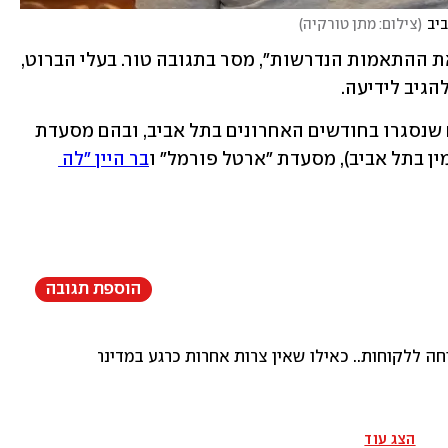
ביב
(
צילום: מתן טורקיה
)
"אני ממשיך במסע עיצוב הרחוב ועושה את ההתאמות הנדרשות", מסר בתגובה טור. בעלי הברוט, 
הגיב לידיעה. 
מסעדת ברוט מצטרפת למקומות נוספים שנסגרו בחודשים האחרונים בתל אביב, ובהם מסעדת 
ין בתל אביב), מסעדת "ארטל פורמל" ו
בר היין "לה 
הוספת תגובה
חה ללקוחות.. כאילו שאין צרות אחרות כרגע במדינתו מאשר להק
הצג עוד