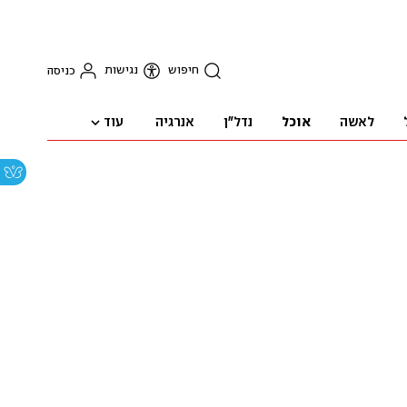
חיפוש
נגישות
כניסה
עוד
לאשה
אוכל
נדל"ן
אנרגיה