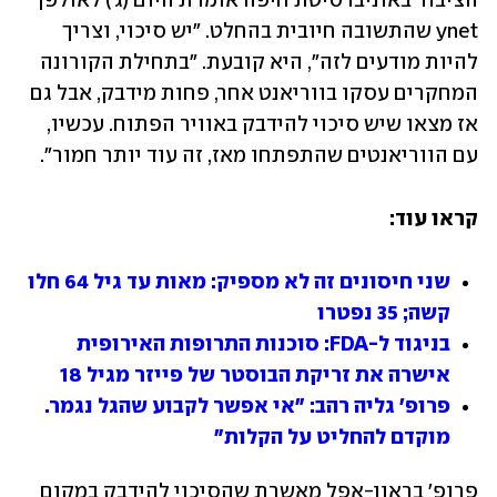
הציבור באוניברסיטת חיפה אומרת היום (ג') לאולפן 
ynet שהתשובה חיובית בהחלט. "יש סיכוי, וצריך 
להיות מודעים לזה", היא קובעת. "בתחילת הקורונה 
המחקרים עסקו בווריאנט אחר, פחות מידבק, אבל גם 
אז מצאו שיש סיכוי להידבק באוויר הפתוח. עכשיו, 
עם הווריאנטים שהתפתחו מאז, זה עוד יותר חמור".
קראו עוד:
שני חיסונים זה לא מספיק: מאות עד גיל 64 חלו 
קשה; 35 נפטרו
בניגוד ל-FDA: סוכנות התרופות האירופית 
אישרה את זריקת הבוסטר של פייזר מגיל 18
פרופ' גליה רהב: "אי אפשר לקבוע שהגל נגמר. 
מוקדם להחליט על הקלות"
פרופ' בראון-אפל מאשרת שהסיכוי להידבק במקום 