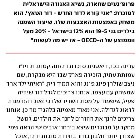
פרופ' נעים שחאדה, נשיא האגודה הישראלית 
לסוכרת: "אני קורא לדור החדש - דור הטאץ'. הוא 
משחק באמצעות האצבעות שלו. שיעור השמנה 
בילדים בני 19-5 הוא 12% בישראל - 20% מעל 
הממוצע של ה-OECD - אז יש מה לעשות"
עדינה בכר, דיאטנית סוכרת ותזונה קטוגנית ויו"ר 
עמותת עתיד, הזכירה פארק שבו היא מבקרת, שם 
ניצב שולחן פינג פונג והוא תמיד ריק. "ראיתי ילד אחד 
שמשחק עם עצמו. אנחנו צריכים לגדל דור שיהיה 
פעיל, שישמור על מסת השריר שלו כי זאת ההזדמנות 
לדאוג לגדילה. אני מאוד מאמינה בלהגיד מה כן. אנחנו 
צריכים לחנך את ההורים לחנך את הילדים. למשל, 
מחקר על מבוגרים שיצא בירחון אוביסיטי הראה שמי 
שצורך יותר חלבון בוחר בחירות טובות יותר, אוכל 