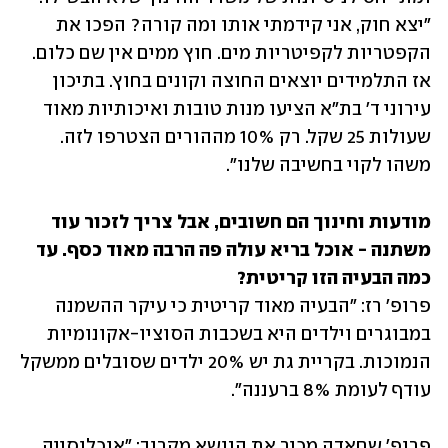
"יצא חוק, אני קידמתי אותו ומה קורה? הפכו את 
הקפטריות לקפיטריות מים. חוץ ממים אין שם כלום. 
אז התלמידים יוצאים החוצה וקונים בחוץ. בתיכון 
עירוני ד' בת"א הציעו מנות טובות ואיכותיות מאוד 
שעולות 25 שקל. רק 10% מההורים הצטרפו לזה. 
משהו לקוי בחשיבה שלנו".
מודעות וחינוך הם חשובים, אבל צריך לזכור עוד 
משתנה - אוכל בריא עולה פה הרבה מאוד כסף. עד 
כמה הבעיה הזו קריטית?

פרופ' רז: "הבעיה מאוד קריטית כי עיקר ההשמנה 
במבוגרים וילדים היא בשכבות הסוציו-אקונומיות 
הנמוכות. בקריית גת יש 20% ילדים שסובלים ממשקל 
עודף לעומת 8% ברעננה".  
פרופ' שחאדה מכיר את הנושא מקרוב: "אוכלוסייה 