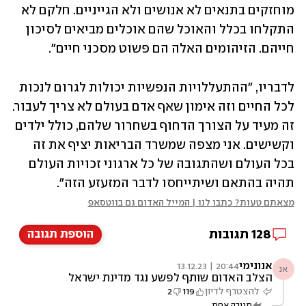
מוחזקים בתנאים לא אנושים ולא הגייניים. חלקם לא 
התקלחו בכלל והאוכל שהם אוכלים מביאים לסיכון 
חייהם. הזיהומים האלה הם פשוט מסכני חיים".
לדבריו, "ההתעללויות הנפשיות יכולות לגרום לנכות 
לכל החיים וזה אימון שאף אדם בעולם לא צריך לעבור. 
זה מעיד על הצורך הדחוף בשחרור שלהם, כולל ילדים 
וקשישים. אני מצפה שמשרד הבריאות יציף את זה 
בכל העולם ושהתגובה של כל ארגוני זכויות העולם 
תהיה בהתאם ושיתייחסו לדבר המזעזע הזה". 
מצאתם טעות? כתבו לנו | המייל האדום גם בווטסאפ
128
תגובות
הוספת תגובה
אנונימי
20:44 | 13.12.23
אנ
הצלב האדום שותף לפשע נגד מדינת ישראל
להצטרף לדיון
119
2
תגובה אחת