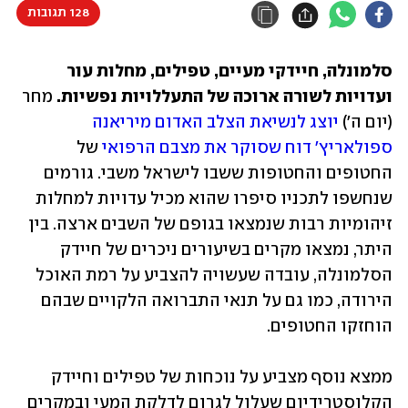
128 תגובות
סלמונלה, חיידקי מעיים, טפילים, מחלות עור 
ועדויות לשורה ארוכה של התעללויות נפשיות. 
מחר 
(יום ה') 
יוצג לנשיאת הצלב האדום מיריאנה 
ספולאריץ' דוח שסוקר את מצבם הרפואי 
של 
החטופים והחטופות ששבו לישראל משבי. גורמים 
שנחשפו לתכניו סיפרו שהוא מכיל עדויות למחלות 
זיהומיות רבות שנמצאו בגופם של השבים ארצה. בין 
היתר, נמצאו מקרים בשיעורים ניכרים של חיידק 
הסלמונלה, עובדה שעשויה להצביע על רמת האוכל 
הירודה, כמו גם על תנאי התברואה הלקויים שבהם 
הוחזקו החטופים. 
ממצא נוסף מצביע על נוכחות של טפילים וחיידק 
הקלוסטרידיום שעלול לגרום לדלקת המעי ובמקרים 