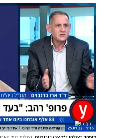
מומחה באולפן ד"ר ארז בירנבוים
(
צילום: נויל הארי