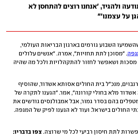
תודעה ולהגיד, 'אנחנו רוצים להתחסן לא
ן על עצמנו'"
בהמשך נשאלה פרופ' רהב על ההצהרה שהשמיעו השבוע גורמים בארגון הבריאות העולמי, 
גפה
. "מסוכן לתת תחזיות", אמרה. "אנשים עלולים 
לחשוב שזה סוף הסיפור, שלא צריך יותר מסכות ושאפשר לחזור להתקהלויות ולכל מה שהיה 
בדיון באולפן ynet השתתף גם ד"ר ארז ברנבוים, מנכ"ל בית החולים אסותא אשדוד, שהוסיף 
פרטים על העומס בבתי החולים. "אסותא אשדוד מלא בחולי קורונה", אמר. "הגענו לתקרה של 
היכולת שלנו להכיל חולי קורונה. אנחנו מטפלים בהם בסדר גמור, אבל אמבולנסים גודשים את 
חדר המיון. אני מניח שזה מאפיין את כל בתי החולים בישראל. ועוד לא הגענו לפיק של המגפה. 
פשרות לתת חיסון רביעי לכל מי שרוצה. 
צפו בדבריו: