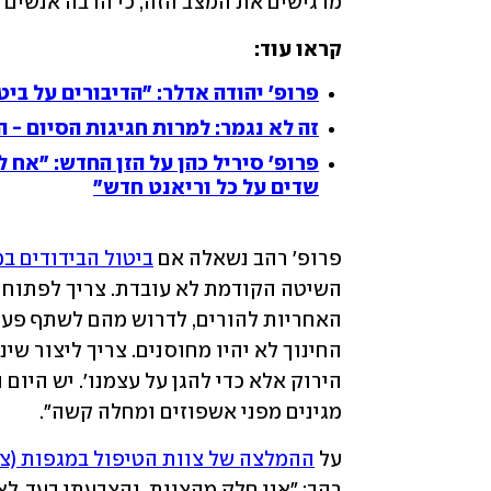
מרגישים את המצב הזה, כי הרבה אנשים נ
קראו עוד:
פרופ' יהודה אדלר: "הדיבורים על בי
זה לא נגמר: למרות חגיגות הסיום - ה
פרופ' סיריל כהן על הזן החדש: "אח ל
שדים על כל וריאנט חדש"
פרופ' רהב נשאלה אם 
ביטול הבידודים ב
מגינים מפני אשפוזים ומחלה קשה".
על 
ההמלצה של צוות הטיפול במגפות (צט"מ) ל