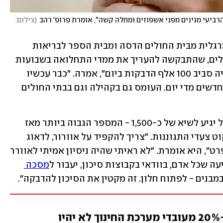
רביעי מגינים מפני אשפוזים ומחלה קשה", אומרת פרופ' רהב
(
צילום: 
בדיון השתתפה גם פרופ' רונית קלדרון מרגלית מבית החולים הדסה ומבית הספר לבריאות 
הציבור של האוניברסיטה העברית בירושלים, שהתבקשה להעריך את ממדי התחלואה בשבועות 
הקרובים. "מעריכים שבימים הקרובים נהיה סביב 100 אלף הדבקות ביום", אמרה. "כבר עכשיו 
אנחנו מגיעים אצלנו ל-200 חולים קשים חדשים מדי יום. העומס גם בקהילה וגם בבתי החולים 
להערכתה, מספר החולים הקשים בישראל יגיע לשיא של כ-1,500 - המספר הגבוה ביותר מאז 
תחילת המגפה. לדעתה, אפשר וצריך לנקוט צעדי התגוננות. "צריך להקפיד על אוורור, לדאוג 
לאיכות האוויר במבנים בכלל ובכיתות בפרט", היא אומרת. "לא ראיתי שהיה ניסיון אמיתי לאוורר 
עה שכל אדם, בוודאי בקבוצות סיכון, יעבור ל
מסכה 
במבנים - לפתוח חלון. זה מקטין את הסיכון להדבקה". 
פרופ' גליה רהב: "לא ייתכן ש-20% מעובדי מערכת החינוך לא יהיו