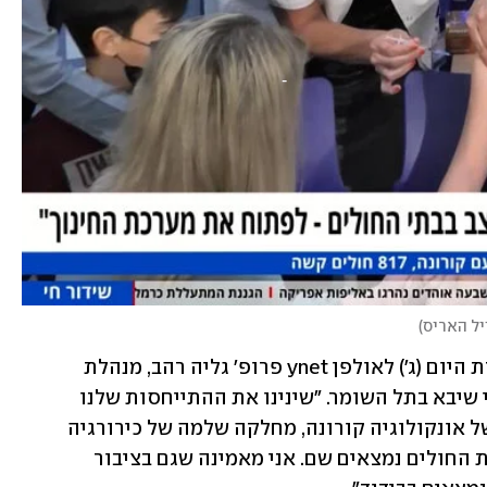
ויל האריס
)
 אומרת היום (ג') לאולפן ynet פרופ' גליה רהב, מנהלת 
היחידה למחלות זיהומיות במרכז הרפואי שיבא בתל השומר. "שינינו את ההתייחסות שלנו 
לנושא ופתחנו מחלקות: מחלקה שלמה של אונקולוגיה קורונה, מחלקה שלמה של כירורגיה 
קורונה. העומס קשה גם בקהילה, שמרבית החולים נמצאים שם. אני מאמינה שגם בציבור 