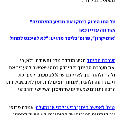
מצאים בבידוד".
טול התו הירוק ריסקו את מבצע החיסונים"
קורונה עדיין כאן
אומיקרון", פרופ' בליצר מרגיע: "לא להיכנס למחול
מערכת החינוך
 הגיע מוקדם מדי, והשיבה: "לא, כי 
השיטה הקודמת לא עובדת. צריך לפתוח את מערכת החינוך ולהיבדק כמה שאפשר. להעביר את 
האחריות להורים, לדרוש מהם לשתף פעולה - ולהתחסן. לא ייתכן ש-20% מעובדי מערכת 
החינוך לא יהיו מחוסנים. צריך ליצור שינוי בתודעה ולהגיד, 'אנחנו רוצים להתחסן לא בשביל התו 
הירוק אלא כדי להגן על עצמנו'. יש היום הרבה נתונים שמעידים שהחיסון השלישי והרביעי 
אפשר חיסון רביעי לבני 18 ומעלה
, אמרה פרופ' 
רהב: "אני חלק מהצוות, והצבעתי בעד, לאור הנתונים הטובים של החיסונים. לא נעשה קמפיין 