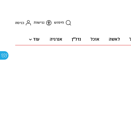
חיפוש
נגישות
כניסה
עוד
לאשה
אוכל
נדל"ן
אנרגיה