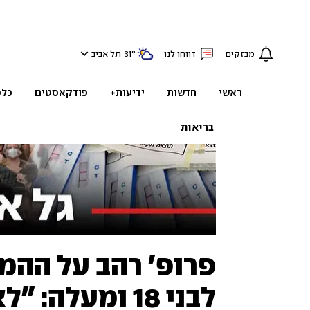
מבזקים
דווחו לנו
°
31
תל אביב
ראשי
חדשות
ידיעות+
פודקאסטים
כלכ
בריאות
פרופ' רהב על ההמ
לבני 18 ומעלה