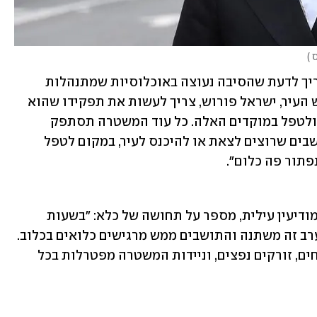
 
)
"יש מצוקה של משפחות, זה ברור, אבל צריך לדעת שהסיבה נעוצה באוכלוסיות שמתנהלות 
כאילו חוקי הקורונה לא חלים עליהן. ראש העיר, ישראל פורוש, צריך לעשות את תפקידו שהוא 
נמנע מלבצע כבר מהסגר הגדול הראשון, ולטפל במוקדים האלה. כל עוד המשטרה תסתפק 
בלעמוד בכניסה לעיר ולמרר את חיי התושבים שרוצים לצאת או להיכנס לעיר, במקום לטפל 
פתור פה כלום". 
העיתונאי החרדי מנחם קולודצקי, תושב מודיעין עילית, מספר על תחושה של כלא: "בשעות 
הבוקר הסגר פחות נאכף, אבל בשעות הערב זה משתנה והתושבים ממש מרגישים כלואים בכלוב. 
מסתובבים פה כל מיני נערי שוליים, פרחחים, זורקים נפצים, וניידות המשטרה מפטרלות בכל 