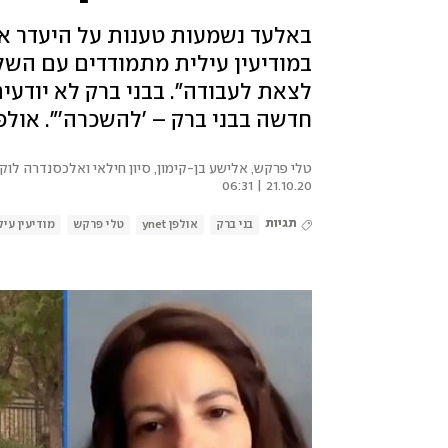
באלעד נשמעות טענות על היעדר אכי
במודיעין עילית מתמודדים עם השל
לצאת לעבודה". בבני ברק לא יודע
חדשה בבני ברק – 'להשכרה'". אולפן ynet עם הערים המוכ
טלי פרקש, אלישע בן-קימון, סיון חילאי ואלכסנדרה לוק
21.10.20 | 06:31
תגיות
בני ברק
אולפן ynet
טלי פרקש
מודיעין עיל