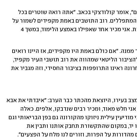
"יש פה תחושה של עוינות, של אש בעיניים", אומר קולודצקי בכאב. "אתה רואה שוטרים בכל 
פינה מחלקים דו"חות. הם לא מבינים את המתפללים. רוב התושבים באמת מקפידים לשמור על 
הכללים, וכבר חצי שנה עוטים את המסכות. אני מכיר אחד שאפילו באמצע הלימוד, במשך 4 
קולודצקי עצמו חלה בקורונה ואביו נפטר ממנה. "אם כולם באמת היו מקפידים, אז היינו רואים 
הנתונים הרבה יותר נמוכים", הוא מודה. "הציבור הליטאי שמהווה את רוב תושבי העיר מקפיד, 
וגם רבים מקרב הציבור החסידי. אבל לאחרונה ראינו התרופפות בציבור החסידי, וזה מגביר את 
קולודצקי מדבר עם דמעות בעיניים על המצב בעירו, היוצאת מהכתר כבר הערב: "איבדתי את אבא 
שלי בקורונה, אחר כך נדבקתי בה בעצמי. אני חלש מאוד, ומכיר רבים שנדבקו, אלפים. כאלה 
שהקורונה פגעה בהם בצורה קשה. תושבי מודיעין עילית ניזוקו מהקורונה גם בפן הבריאותי וגם 
בפן הכלכלי. ובמקום שהמדינה תושיט לנו יד, במקום שהתקשורת תחבק אותנו ותבין את 
מהדורות על הפרות, וזורים לנו מלח על הפצעים". 