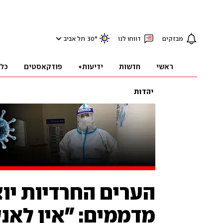
מבזקים
דווחו לנו
°
30
תל אביב
ראשי
חדשות
ידיעות+
פודקאסטים
כל
יהדות
הערים החרדיות יו
מדממים: "אין לאנ