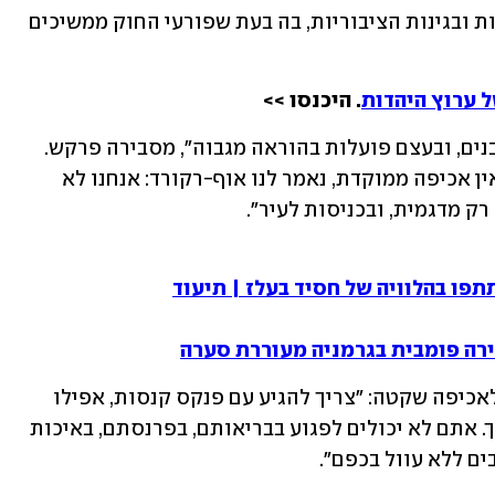
ולא יכולים לצאת, אנשים מתפללים בחניות ובגינות הציבוריות, בה בעת שפורעי החוק ממשיכים 
 ערוץ היהדות
. היכנסו >>
"אותן קבוצות טוענות כי הן מצייתות לרבנים, ובעצם פועלות בהוראה מגבוה", מסבירה פרקש. 
"כשפונים למשטרה ומנסים להבין מדוע אין אכיפה ממוקדת, נאמר לנו אוף-רקורד: אנחנו לא 
רק מדגמית, ובכניסות לעיר".
פו בהלוויה של חסיד בעלז | תיעוד
ירה פומבית בגרמניה מעוררת סערה
פרקש לא מצפה למראות אלימים כי אם לאכיפה שקטה: "צריך להגיע עם פנקס קנסות, אפילו 
בחיוך, ולהגיד: רבותיי, זה לא יכול להימשך. אתם לא יכולים לפגוע בבריאותם, בפרנסתם, באיכות 
ם ללא עוול בכפם".