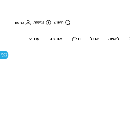
חיפוש
נגישות
כניסה
עוד
לאשה
אוכל
נדל"ן
אנרגיה