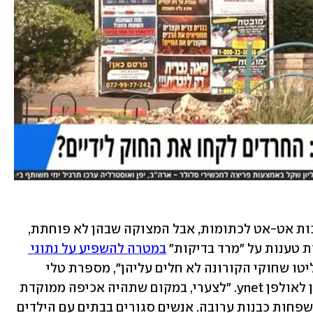
הערים האדומות – חרדיות ברובן – הופכות אט-אט לכתומות, אבל המצוקה שבהן לא פוחתת, 
 טענות על "מרד בדיקות" 
במטרה להשפיע על נתוני 
. "יש קבוצות בעיר אלעד שהחליטו שחוקי הקורונה לא חלים עליהן", מספרת טלי 
פרקש, כתבת ynet ותושבת העיר, בריאיון לאולפן ynet. "לצערי, במקום שתהיה אכיפה ממוקדת 
ויסודית - בעצם משאירים מאות-אלפי משפחות כבנות ערובה. אנשים סגורים בבתים עם הילדים 